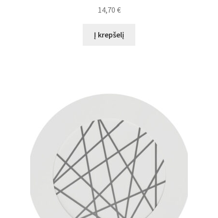
14,70
€
Į krepšelį