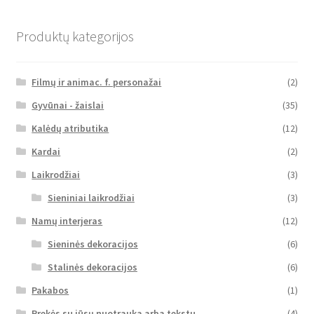
Produktų kategorijos
Filmų ir animac. f. personažai
(2)
Gyvūnai - žaislai
(35)
Kalėdų atributika
(12)
Kardai
(2)
Laikrodžiai
(3)
Sieniniai laikrodžiai
(3)
Namų interjeras
(12)
Sieninės dekoracijos
(6)
Stalinės dekoracijos
(6)
Pakabos
(1)
Prekės su jūsų nuotrauka arba tekstu
(4)