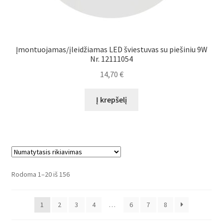
Įmontuojamas/įleidžiamas LED šviestuvas su piešiniu 9W
Nr. 12111054
14,70
€
Į krepšelį
Rodoma 1–20 iš 156
1
2
3
4
…
6
7
8