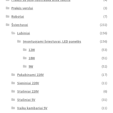
Prekės verslui
(3)
Robotai
(7)
Šviestuvai
(232)
Lubiniai
(156)
Įmontuojami šviestuvai, LED panelės
(156)
12W
(53)
18W
(51)
9W
(52)
Pakabinami 220V
(17)
Sieniniai 220V
(11)
Staliniai 220V
(6)
Staliniai 5V
(31)
Vaikų kambariui 5V
(11)