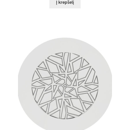
Į krepšelį