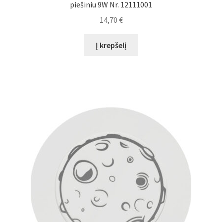
piešiniu 9W Nr. 12111001
Plastikai
14,70
€
Plastiko rūšys
Į krepšelį
Plastiko spalvos
Wishlist