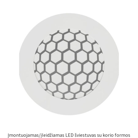
Atsiskaitymo informacija
Prekių pristatymo taisyklės
Gamybos terminai ir procesas
Šviestuvų komponentai
Kontaktai
Krepšelis
Parduotuvė
Paskyra
Įmontuojamas/įleidžiamas LED šviestuvas su korio formos