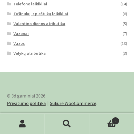
Telefono laikikliai
(14)
Tušinukų ir pieštukų laikikliai
(6)
Valentino dienos atributika
(5)
Vazonai
(7)
Vazos
(13)
Vėlykų atributika
(3)
© 3d gaminiai 2026
Privatumo politika
Sukūrė WooCommerce
.
0
Ieškoti:
Ieškoti