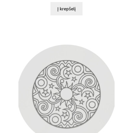
Į krepšelį