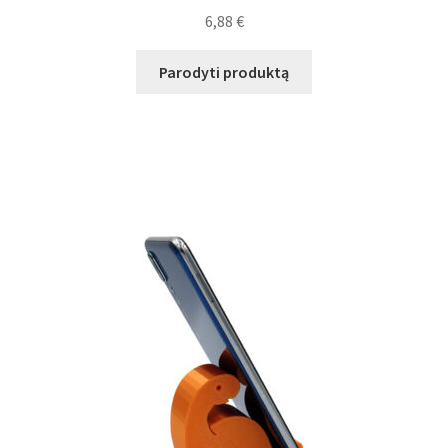
6,88
€
Plastikai
Parodyti produktą
Plastiko rūšys
Plastiko spalvos
Wishlist