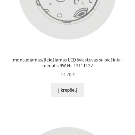
Įmontuojamas/įleidžiamas LED šviestuvas su piešiniu –
mėnulis 9W Nr. 12111122
14,70
€
Į krepšelį