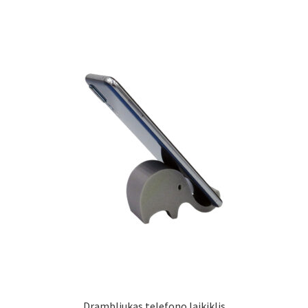
Drambliukas telefono laikiklis