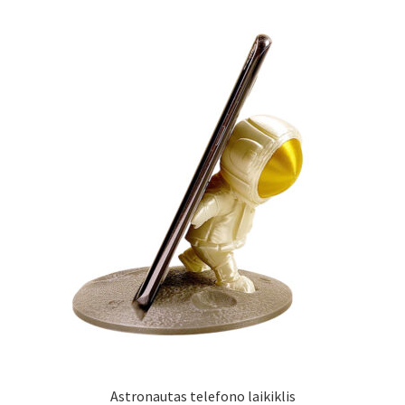
Atsiskaitymo informacija
Prekių pristatymo taisyklės
Gamybos terminai ir procesas
Šviestuvų komponentai
Kontaktai
Krepšelis
Parduotuvė
Paskyra
Astronautas telefono laikiklis