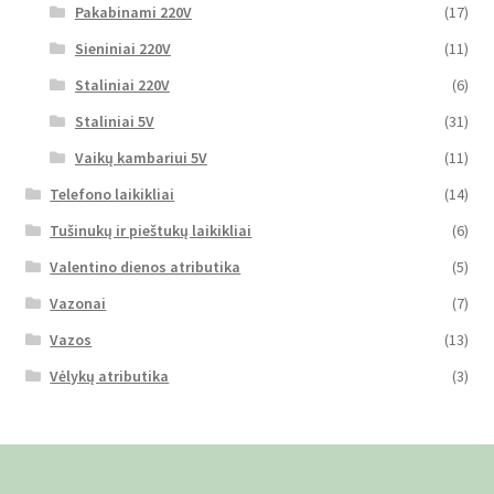
Pakabinami 220V
(17)
Sieniniai 220V
(11)
Staliniai 220V
(6)
Staliniai 5V
(31)
Vaikų kambariui 5V
(11)
Telefono laikikliai
(14)
Tušinukų ir pieštukų laikikliai
(6)
Valentino dienos atributika
(5)
Vazonai
(7)
Vazos
(13)
Vėlykų atributika
(3)