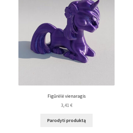
Figūrėlė vienaragis
3,41
€
Parodyti produktą