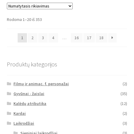
Rodoma 1–20 iš 353
1
2
3
4
…
16
17
18
Produktų kategorijos
Filmų ir animac. f. personažai
(2)
Gyvūnai - žaislai
(35)
Kalėdų atributika
(12)
Kardai
(2)
Laikrodžiai
(3)
Sieniniai laikrodžiai
(3)