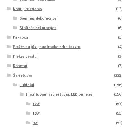
Namų interjeras
(12)
Sieninės dekoracijos
(6)
Stalinės dekoracijos
(6)
Pakabos
(1)
Prekės su jūsų nuotrauka arba tekstu
(4)
Prekės verslui
(3)
Robotai
(7)
Šviestuvai
(232)
Lubiniai
(156)
Įmontuojami šviestuvai, LED panelės
(156)
12W
(53)
18W
(51)
9W
(52)