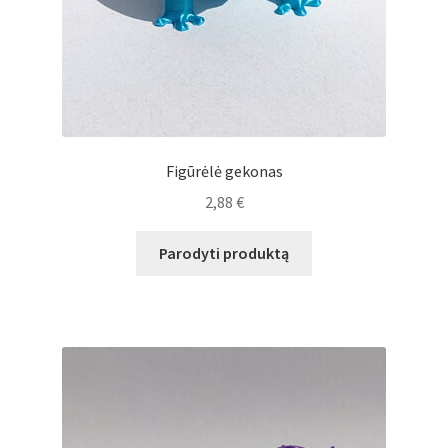
Figūrėlė gekonas
2,88
€
Parodyti produktą