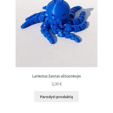
Lankstus žaislas aštuonkojis
2,30
€
Parodyti produktą