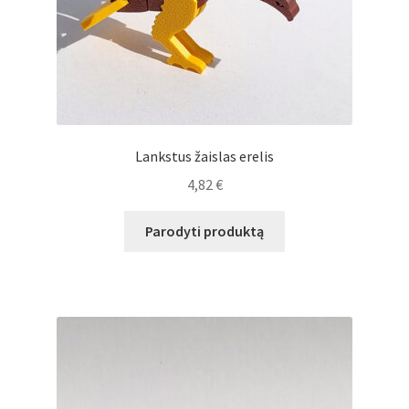
Lankstus žaislas erelis
4,82
€
Parodyti produktą