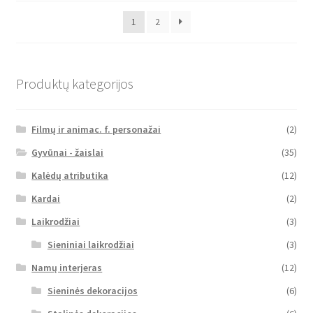
1
2
Produktų kategorijos
Filmų ir animac. f. personažai
(2)
Gyvūnai - žaislai
(35)
Kalėdų atributika
(12)
Kardai
(2)
Laikrodžiai
(3)
Sieniniai laikrodžiai
(3)
Namų interjeras
(12)
Sieninės dekoracijos
(6)