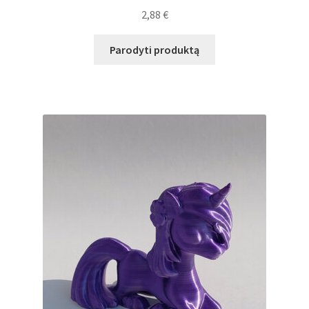
2,88
€
Plastikai
Parodyti produktą
Plastiko rūšys
Plastiko spalvos
Wishlist