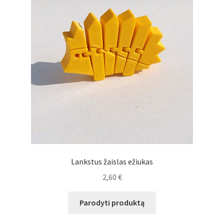
Lankstus žaislas ežiukas
2,60
€
Parodyti produktą