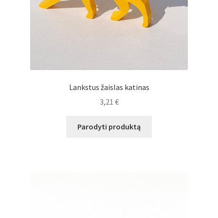
Lankstus žaislas katinas
3,21
€
Parodyti produktą