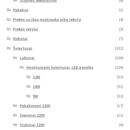
Stalinės dekoracijos
(6)
Pakabos
(1)
Prekės su jūsų nuotrauka arba tekstu
(4)
Prekės verslui
(3)
Robotai
(7)
Šviestuvai
(232)
Lubiniai
(156)
Įmontuojami šviestuvai, LED panelės
(156)
12W
(53)
18W
(51)
9W
(52)
Pakabinami 220V
(17)
Sieniniai 220V
(11)
Staliniai 220V
(6)