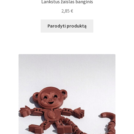
Lankstus žaislas banginis
2,85
€
Parodyti produktą