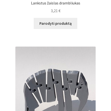
Lankstus žaislas drambliukas
3,21
€
Parodyti produktą