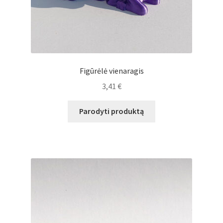
Figūrėlė vienaragis
3,41
€
Parodyti produktą