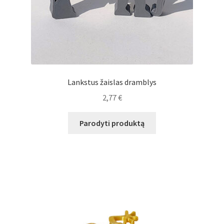
Lankstus žaislas dramblys
2,77
€
Parodyti produktą