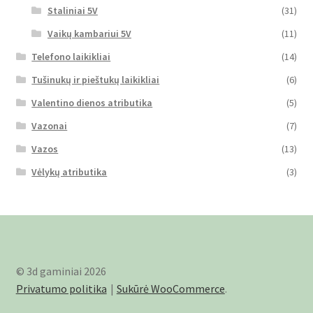
Staliniai 5V
(31)
Vaikų kambariui 5V
(11)
Telefono laikikliai
(14)
Tušinukų ir pieštukų laikikliai
(6)
Valentino dienos atributika
(5)
Vazonai
(7)
Vazos
(13)
Vėlykų atributika
(3)
© 3d gaminiai 2026
Privatumo politika
Sukūrė WooCommerce
.