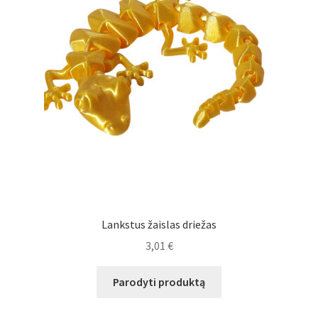
Lankstus žaislas driežas
3,01
€
Parodyti produktą