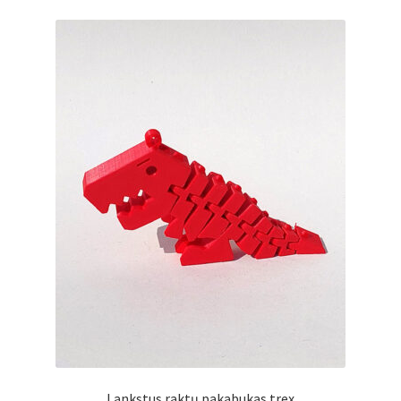
Lankstus raktų pakabukas trex