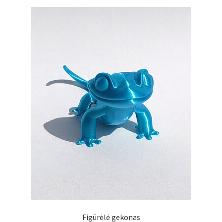
Atsiskaitymo informacija
Prekių pristatymo taisyklės
Gamybos terminai ir procesas
Šviestuvų komponentai
Kontaktai
Krepšelis
Parduotuvė
Paskyra
Figūrėlė gekonas