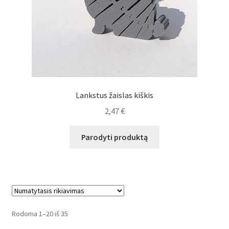
Lankstus žaislas kiškis
2,47
€
Parodyti produktą
Rodoma 1–20 iš 35