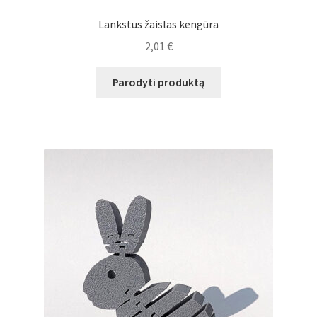
Lankstus žaislas kengūra
2,01
€
Parodyti produktą