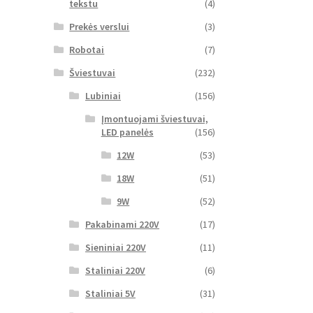
tekstu
(4)
Prekės verslui
(3)
Robotai
(7)
Šviestuvai
(232)
Lubiniai
(156)
Įmontuojami šviestuvai,
LED panelės
(156)
12W
(53)
18W
(51)
9W
(52)
Pakabinami 220V
(17)
Sieniniai 220V
(11)
Staliniai 220V
(6)
Staliniai 5V
(31)