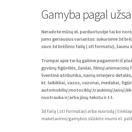
Gamyba pagal užs
Neradote mūsų el. parduotuvėje tai ko norė
jums geriausius variantus: sukursime 3d brė
savo 3d brėžinio failą (.stl formatu), šaunu
Trumpai apie tai ką galime pagaminti iš plast
gyvūnų figūrėlės, žaislai, filmų\animacinių 
šventinė atributika, namų interjero detalė
kt. laikikliai, vazos, vazonai, medaliai, figūr
automobilių\motociklų\traukinių\laivų\lėktu
nuotrauka ir/arba jūsų tekstu ir t.t.
3d failą (.stl formatas) arba nuorodą į tinklap
maketavimo/gamybos siūskite mums el. paš