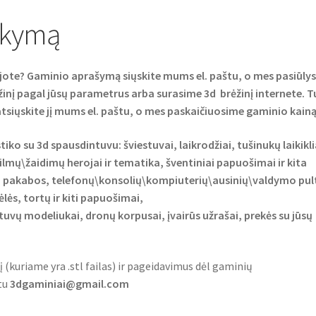
akymą
jote? Gaminio aprašymą siųskite mums el. paštu, o mes pasiūly
žinį pagal jūsų parametrus arba surasime 3d brėžinį internete. T
 atsiųskite jį mums el. paštu, o mes paskaičiuosime gaminio kainą
iko su 3d spausdintuvu: šviestuvai, laikrodžiai, tušinukų laikikli
filmų\žaidimų herojai ir tematika, šventiniai papuošimai ir kita
s, pakabos, telefonų\konsolių\kompiuterių\ausinių\valdymo pult
ėlės, tortų ir kiti papuošimai,
vų modeliukai, dronų korpusai, įvairūs užrašai, prekės su jūsų
į (kuriame yra .stl failas) ir pageidavimus dėl gaminių
tu
3dgaminiai@gmail.com