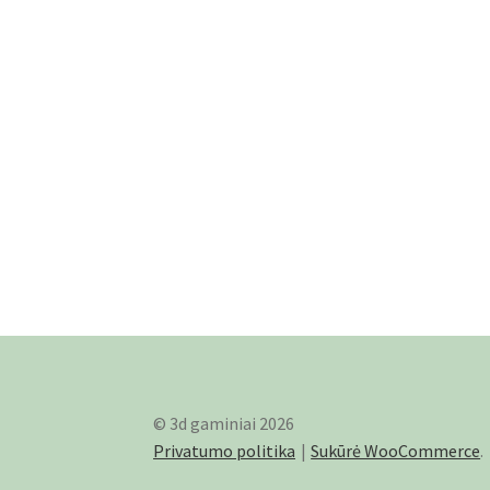
© 3d gaminiai 2026
Privatumo politika
Sukūrė WooCommerce
.