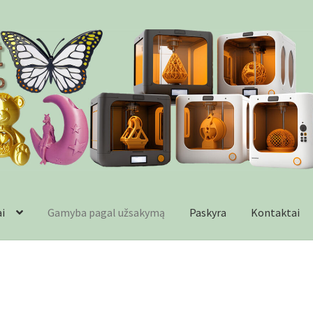
ai
Gamyba pagal užsakymą
Paskyra
Kontaktai
formacija
Kontaktai
Krepšelis
Parduotuvė
Paskyra
Plastikai
Wishl