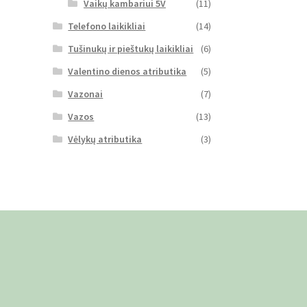
Vaikų kambariui 5V
(11)
Telefono laikikliai
(14)
Tušinukų ir pieštukų laikikliai
(6)
Valentino dienos atributika
(5)
Vazonai
(7)
Vazos
(13)
Vėlykų atributika
(3)