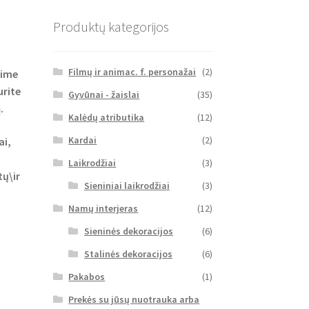
Produktų kategorijos
Filmų ir animac. f. personažai
(2)
sime
urite
Gyvūnai - žaislai
(35)
.
Kalėdų atributika
(12)
Kardai
(2)
ai,
Laikrodžiai
(3)
ų\ir
Sieniniai laikrodžiai
(3)
Namų interjeras
(12)
Sieninės dekoracijos
(6)
Stalinės dekoracijos
(6)
Pakabos
(1)
Prekės su jūsų nuotrauka arba