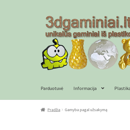
Pereiti
Pereiti
prie
prie
meniu
turinio
Parduotuvė
Informacija
Plastik
Pradžia
Checkout
Gamyba pagal užsakymą
In
Pradžia
Gamyba pagal užsakymą