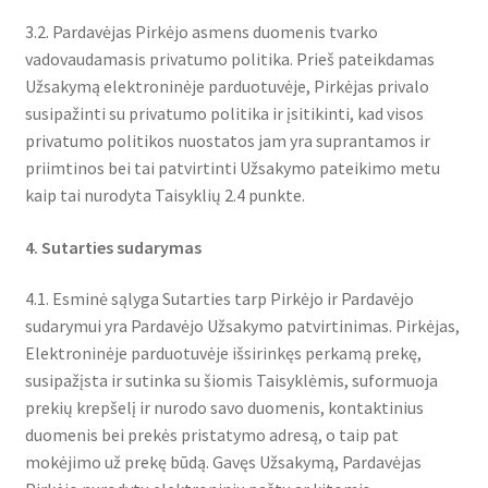
3.2. Pardavėjas Pirkėjo asmens duomenis tvarko
vadovaudamasis privatumo politika. Prieš pateikdamas
Užsakymą elektroninėje parduotuvėje, Pirkėjas privalo
susipažinti su privatumo politika ir įsitikinti, kad visos
privatumo politikos nuostatos jam yra suprantamos ir
priimtinos bei tai patvirtinti Užsakymo pateikimo metu
kaip tai nurodyta Taisyklių 2.4 punkte.
4. Sutarties sudarymas
4.1. Esminė sąlyga Sutarties tarp Pirkėjo ir Pardavėjo
sudarymui yra Pardavėjo Užsakymo patvirtinimas. Pirkėjas,
Elektroninėje parduotuvėje išsirinkęs perkamą prekę,
susipažįsta ir sutinka su šiomis Taisyklėmis, suformuoja
prekių krepšelį ir nurodo savo duomenis, kontaktinius
duomenis bei prekės pristatymo adresą, o taip pat
mokėjimo už prekę būdą. Gavęs Užsakymą, Pardavėjas