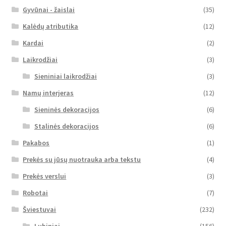
Gyvūnai - žaislai
(35)
Kalėdų atributika
(12)
Kardai
(2)
Laikrodžiai
(3)
Sieniniai laikrodžiai
(3)
Namų interjeras
(12)
Sieninės dekoracijos
(6)
Stalinės dekoracijos
(6)
Pakabos
(1)
Prekės su jūsų nuotrauka arba tekstu
(4)
Prekės verslui
(3)
Robotai
(7)
Šviestuvai
(232)
Lubiniai
(156)