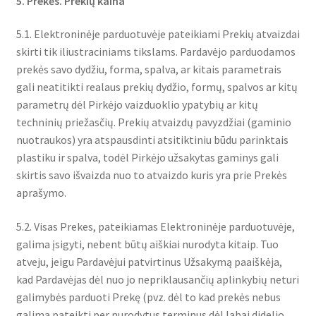
5. Prekės. Prekių kaina
5.1. Elektroninėje parduotuvėje pateikiami Prekių atvaizdai
skirti tik iliustraciniams tikslams. Pardavėjo parduodamos
prekės savo dydžiu, forma, spalva, ar kitais parametrais
gali neatitikti realaus prekių dydžio, formų, spalvos ar kitų
parametrų dėl Pirkėjo vaizduoklio ypatybių ar kitų
techninių priežasčių. Prekių atvaizdų pavyzdžiai (gaminio
nuotraukos) yra atspausdinti atsitiktiniu būdu parinktais
plastiku ir spalva, todėl Pirkėjo užsakytas gaminys gali
skirtis savo išvaizda nuo to atvaizdo kuris yra prie Prekės
aprašymo.
5.2. Visas Prekes, pateikiamas Elektroninėje parduotuvėje,
galima įsigyti, nebent būtų aiškiai nurodyta kitaip. Tuo
atveju, jeigu Pardavėjui patvirtinus Užsakymą paaiškėja,
kad Pardavėjas dėl nuo jo nepriklausančių aplinkybių neturi
galimybės parduoti Prekę (pvz. dėl to kad prekės nebus
galima pateikti per nurodytus terminus dėl labai didelio