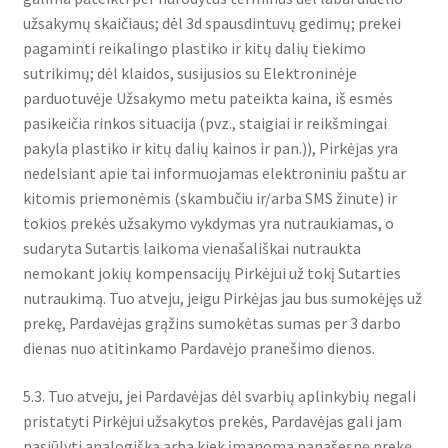
užsakymų skaičiaus; dėl 3d spausdintuvų gedimų; prekei
pagaminti reikalingo plastiko ir kitų dalių tiekimo
sutrikimų; dėl klaidos, susijusios su Elektroninėje
parduotuvėje Užsakymo metu pateikta kaina, iš esmės
pasikeičia rinkos situacija (pvz., staigiai ir reikšmingai
pakyla plastiko ir kitų dalių kainos ir pan.)), Pirkėjas yra
nedelsiant apie tai informuojamas elektroniniu paštu ar
kitomis priemonėmis (skambučiu ir/arba SMS žinute) ir
tokios prekės užsakymo vykdymas yra nutraukiamas, o
sudaryta Sutartis laikoma vienašališkai nutraukta
nemokant jokių kompensacijų Pirkėjui už tokį Sutarties
nutraukimą. Tuo atveju, jeigu Pirkėjas jau bus sumokėjęs už
prekę, Pardavėjas grąžins sumokėtas sumas per 3 darbo
dienas nuo atitinkamo Pardavėjo pranešimo dienos.
5.3. Tuo atveju, jei Pardavėjas dėl svarbių aplinkybių negali
pristatyti Pirkėjui užsakytos prekės, Pardavėjas gali jam
pasiūlyti analogišką arba kiek įmanoma panašesnę prekę