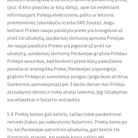
(pvz. iš kito plastiko ar kitų dalių), apie tai nedelsiant
informuojant Pirkėją elektroniniu paštu ar kitomis
priemonėmis (skambučiu ir/arba SMS žinute). Jeigu
keičiant Prekes naujai pasiūlyta prekė yra brangesnė už
prieš tai užsakytą, susidariusį skirtumą apmoka Pirkėjas.
Jei naujai pasiūlyta Prekės yra pigesnė už prieš tai
užsakytą, susidariusį skirtumą Pardavėjas grąžina Pirkėjui.
Pirkėjui nesutikus, kad konkreti prekė būtų pakeičiama
panašia ar analogiška Preke, Pardavėjas įsipareigoja
grąžinti Pirkėjui jo sumokėtus pinigus (jeigu buvo atliktas
išankstinis apmokėjimas) per 3 darbo dienas nuo Pirkėjo
atsisakymo dienos ir tokiu atveju laikoma, jog Užsakymas
yra atšauktas ir Sutartis nutraukta.
5.4. Prekių kainos gali keistis, tačiau tokie pasikeitimai
neturės įtakos jau sudarytoms Sutartims. Prekių kaina po
to, kai Pardavėjas patvirtino užsakymą, gali keistis tik
išimtiniais atvejais, kai prekės kaina pakito dėl