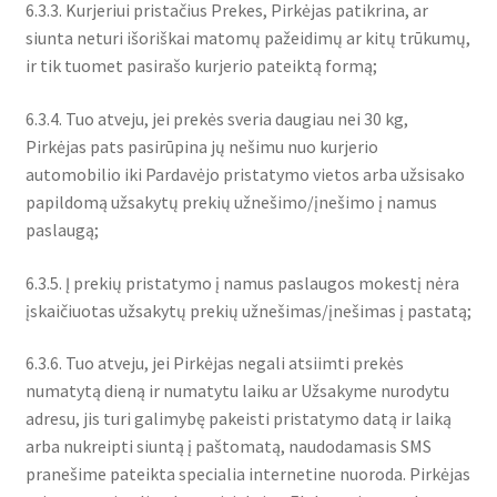
6.3.3. Kurjeriui pristačius Prekes, Pirkėjas patikrina, ar
siunta neturi išoriškai matomų pažeidimų ar kitų trūkumų,
ir tik tuomet pasirašo kurjerio pateiktą formą;
6.3.4. Tuo atveju, jei prekės sveria daugiau nei 30 kg,
Pirkėjas pats pasirūpina jų nešimu nuo kurjerio
automobilio iki Pardavėjo pristatymo vietos arba užsisako
papildomą užsakytų prekių užnešimo/įnešimo į namus
paslaugą;
6.3.5. Į prekių pristatymo į namus paslaugos mokestį nėra
įskaičiuotas užsakytų prekių užnešimas/įnešimas į pastatą;
6.3.6. Tuo atveju, jei Pirkėjas negali atsiimti prekės
numatytą dieną ir numatytu laiku ar Užsakyme nurodytu
adresu, jis turi galimybę pakeisti pristatymo datą ir laiką
arba nukreipti siuntą į paštomatą, naudodamasis SMS
pranešime pateikta specialia internetine nuoroda. Pirkėjas