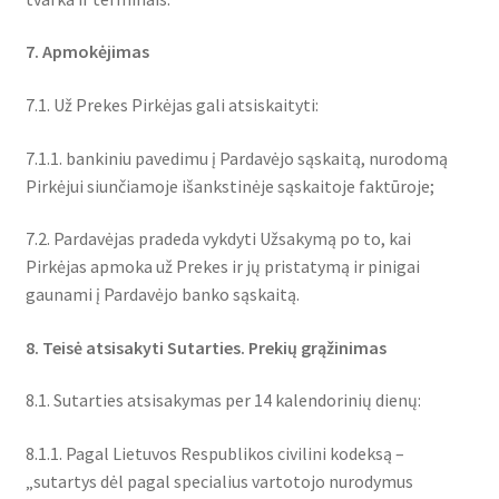
7. Apmokėjimas
7.1. Už Prekes Pirkėjas gali atsiskaityti:
7.1.1. bankiniu pavedimu į Pardavėjo sąskaitą, nurodomą
Pirkėjui siunčiamoje išankstinėje sąskaitoje faktūroje;
7.2. Pardavėjas pradeda vykdyti Užsakymą po to, kai
Pirkėjas apmoka už Prekes ir jų pristatymą ir pinigai
gaunami į Pardavėjo banko sąskaitą.
8. Teisė atsisakyti Sutarties. Prekių grąžinimas
8.1. Sutarties atsisakymas per 14 kalendorinių dienų:
8.1.1. Pagal Lietuvos Respublikos civilini kodeksą –
„sutartys dėl pagal specialius vartotojo nurodymus