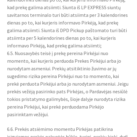
kad prekę galima atsiimti. Siunta iš LP EXPRESS siuntų
savitarnos terminalo turi būti atsiimta per 3 kalendorines
dienas po to, kai kurjeris informavo Pirkėją, kad prekę
galima atsiimti. Siunta iš DPD Pickup paštomato turi būti
atsiimta per 5 kalendorines dienas po to, kai kurjeris
informavo Pirkėją, kad prekę galima atsiimti;
6.5. Nuosavybės teisė į prekę pereina Pirkėjui nuo
momento, kai kurjeris perduoda Prekes Pirkėjui arba jo
nurodytam asmeniui. Prekių atsitiktinio žuvimo ar jų
sugedimo rizika pereina Pirkėjui nuo to momento, kai
prekė perduota Pirkėjui arba jo nurodytam asmeniui. Jeigu
prekės vežėją pasirinko pats Pirkėjas, o Pardavėjas nesiūlė
tokios pristatymo galimybės, šioje dalyje nurodyta rizika
pereina Pirkėjui, kai prekė perduodama Pirkėjo
pasirinktam vežėjui.
6.6. Prekės atsiėmimo momentu Pirkėjas patikrina
įsigyjamos prekės pakuotės būklę, turinį, prekių kiekį, dydį,