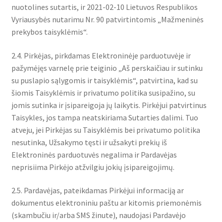
nuotolines sutartis, ir 2021-02-10 Lietuvos Respublikos
Vyriausybės nutarimu Nr. 90 patvirtintomis „Mažmeninės
prekybos taisyklėmis“.
2.4. Pirkėjas, pirkdamas Elektroninėje parduotuvėje ir
pažymėjęs varnelę prie teiginio „Aš perskaičiau ir sutinku
su puslapio sąlygomis ir taisyklėmis“, patvirtina, kad su
šiomis Taisyklėmis ir privatumo politika susipažino, su
jomis sutinka ir įsipareigoja jų laikytis. Pirkėjui patvirtinus
Taisykles, jos tampa neatskiriama Sutarties dalimi. Tuo
atveju, jei Pirkėjas su Taisyklėmis bei privatumo politika
nesutinka, Užsakymo tęsti ir užsakyti prekių iš
Elektroninės parduotuvės negalima ir Pardavėjas
neprisiima Pirkėjo atžvilgiu jokių įsipareigojimų.
2.5. Pardavėjas, pateikdamas Pirkėjui informaciją ar
dokumentus elektroniniu paštu ar kitomis priemonėmis
(skambučiu ir/arba SMS žinute), naudojasi Pardavėjo