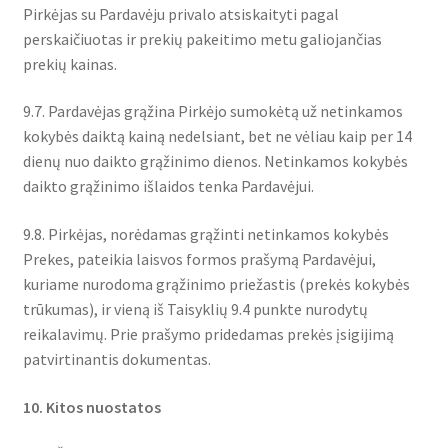
Pirkėjas su Pardavėju privalo atsiskaityti pagal
perskaičiuotas ir prekių pakeitimo metu galiojančias
prekių kainas.
9.7. Pardavėjas grąžina Pirkėjo sumokėtą už netinkamos
kokybės daiktą kainą nedelsiant, bet ne vėliau kaip per 14
dienų nuo daikto grąžinimo dienos. Netinkamos kokybės
daikto grąžinimo išlaidos tenka Pardavėjui.
9.8. Pirkėjas, norėdamas grąžinti netinkamos kokybės
Prekes, pateikia laisvos formos prašymą Pardavėjui,
kuriame nurodoma grąžinimo priežastis (prekės kokybės
trūkumas), ir vieną iš Taisyklių 9.4 punkte nurodytų
reikalavimų. Prie prašymo pridedamas prekės įsigijimą
patvirtinantis dokumentas.
10. Kitos nuostatos