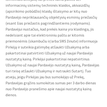
informacinių sistemų techninės klaidos, akivaizdžių
(apsirikimo pobūdžio) klaidų ištaisymo ar kitų nuo
Pardavėjo nepriklausančių objektyvių esminių priežasčių
(esant šias priežastis pagrindžiantiems įrodymams).
Pardavėjui nustačius, kad prekės kaina yra klaidinga, jis
nedelsiant apie tai elektroniniu paštu ar kitomis
priemonėmis (skambučiu ir/arba SMS žinute) informuoja
Pirkėją ir suteikia galimybę atšaukti Užsakymą arba
pakartotinai patvirtinti Užsakymą už naujai Pardavėjo
nustatytą kainą. Pirkėjui pakartotinai nepatvirtinus
Užsakymo už naujai Pardavėjo nustatytą kainą, Pardavėjas
turi teisę atšaukti Užsakymą ir nutraukti Sutartį. Tuo
atveju, jeigu Pirkėjas jau bus sumokėjęs už Prekę,
Pardavėjas grąžins sumokėtas sumas per 3 darbo dienas
nuo Pardavėjo pranešimo apie naujai nustatytą kainą
dienos.