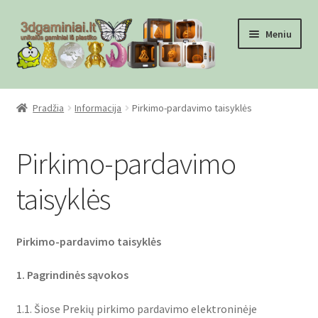
Pereiti
Pereiti
Meniu
prie
prie
meniu
turinio
Pradžia
Pradžia
Informacija
Pirkimo-pardavimo taisyklės
Checkout
Pirkimo-pardavimo
Gamyba pagal užsakymą
taisyklės
Informacija
Mūsų partneriai
Pirkimo-pardavimo taisyklės
1. Pagrindinės sąvokos
Pirkimo-pardavimo taisyklės
1.1. Šiose Prekių pirkimo pardavimo elektroninėje
Privatumo politika