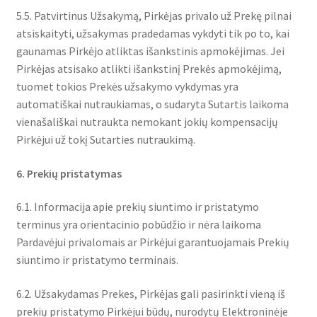
5.5. Patvirtinus Užsakymą, Pirkėjas privalo už Prekę pilnai
atsiskaityti, užsakymas pradedamas vykdyti tik po to, kai
gaunamas Pirkėjo atliktas išankstinis apmokėjimas. Jei
Pirkėjas atsisako atlikti išankstinį Prekės apmokėjimą,
tuomet tokios Prekės užsakymo vykdymas yra
automatiškai nutraukiamas, o sudaryta Sutartis laikoma
vienašališkai nutraukta nemokant jokių kompensacijų
Pirkėjui už tokį Sutarties nutraukimą.
6. Prekių pristatymas
6.1. Informacija apie prekių siuntimo ir pristatymo
terminus yra orientacinio pobūdžio ir nėra laikoma
Pardavėjui privalomais ar Pirkėjui garantuojamais Prekių
siuntimo ir pristatymo terminais.
6.2. Užsakydamas Prekes, Pirkėjas gali pasirinkti vieną iš
prekių pristatymo Pirkėjui būdų, nurodytų Elektroninėje