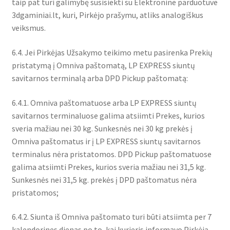
taip pat turi galimybę susisiekti su Elektronine parduotuve
3dgaminiai.lt, kuri, Pirkėjo prašymu, atliks analogiškus
veiksmus.
6.4. Jei Pirkėjas Užsakymo teikimo metu pasirenka Prekių
pristatymą į Omniva paštomatą, LP EXPRESS siuntų
savitarnos terminalą arba DPD Pickup paštomatą:
6.4.1. Omniva paštomatuose arba LP EXPRESS siuntų
savitarnos terminaluose galima atsiimti Prekes, kurios
sveria mažiau nei 30 kg. Sunkesnės nei 30 kg prekės į
Omniva paštomatus ir į LP EXPRESS siuntų savitarnos
terminalus nėra pristatomos. DPD Pickup paštomatuose
galima atsiimti Prekes, kurios sveria mažiau nei 31,5 kg.
Sunkesnės nei 31,5 kg. prekės į DPD paštomatus nėra
pristatomos;
6.4.2. Siunta iš Omniva paštomato turi būti atsiimta per 7
kalendorines dienas po to, kai kurjeris informavo Pirkėją,