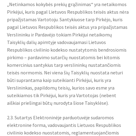
„Netinkamos kokybės prekių grąžinimas“ yra netaikomos
Pirkėjui, kuris pagal Lietuvos Respublikos teisės aktus nėra
pripažįstamas Vartotoju. Santykiuose tarp Pirkėjo, kuris
pagal Lietuvos Respublikos teisės aktus yra pripažįstamas
Verslininku ir Pardavėjo tokiam Pirkėjui netaikomų
Taisyklių dalių apimtyje vadovaujamasi Lietuvos
Respublikos civilinio kodekso nustatytomis bendrosiomis
pirkimo – pardavimo sutarčių nuostatomis bei kitomis
komercinius santykius tarp verslininkų nustatančiomis
teisės normomis. Nei viena šių Taisyklių nuostata neturi
būti suprantama kaip suteikianti Pirkėjui, kuris yra
Verslininkas, papildomų teisių, kurios savo esme yra
suteikiamos tik Pirkėjui, kuris yra Vartotojas (nebent
aiškiai priešingai būtų nurodyta šiose Taisyklėse).
2.3. Sutartys Elektroninėje parduotuvėje sudaromos
elektronine forma, vadovaujantis Lietuvos Respublikos
civilinio kodekso nuostatomis, reglamentuojančiomis