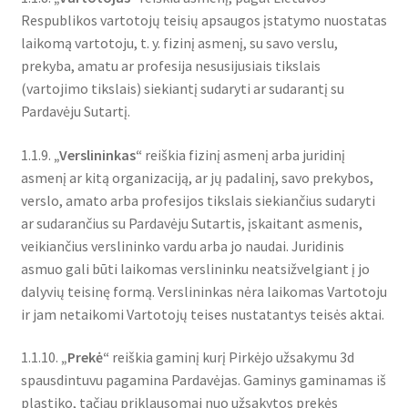
Respublikos vartotojų teisių apsaugos įstatymo nuostatas
laikomą vartotoju, t. y. fizinį asmenį, su savo verslu,
prekyba, amatu ar profesija nesusijusiais tikslais
(vartojimo tikslais) siekiantį sudaryti ar sudarantį su
Pardavėju Sutartį.
1.1.9.
„Verslininkas“
reiškia fizinį asmenį arba juridinį
asmenį ar kitą organizaciją, ar jų padalinį, savo prekybos,
verslo, amato arba profesijos tikslais siekiančius sudaryti
ar sudarančius su Pardavėju Sutartis, įskaitant asmenis,
veikiančius verslininko vardu arba jo naudai. Juridinis
asmuo gali būti laikomas verslininku neatsižvelgiant į jo
dalyvių teisinę formą. Verslininkas nėra laikomas Vartotoju
ir jam netaikomi Vartotojų teises nustatantys teisės aktai.
1.1.10.
„Prekė“
reiškia gaminį kurį Pirkėjo užsakymu 3d
spausdintuvu pagamina Pardavėjas. Gaminys gaminamas iš
plastiko, tačiau priklausomai nuo užsakytos prekės