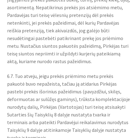
asortimentą. Nepatikrinus prekės jos atsiėmimo metu,
Pardavėjas turi teisę vėlesnių pretenzijų dėl prekės
netenkinti, jei prekės pažeidimai, dėl kurių Pardavėjas
reiškia pretenziją, tiek akivaizdūs, jog galėjo būti
nesudėtingai pastebėti patikrinant prekę jos priėmimo
metu. Nustačius siuntos pakuotės pažeidimą, Pirkėjas turi
teisę siuntos nepriimti ir užpildyti kurjerių pateikiamą
aktą, kuriame nurodo rastus pažeidimus.
6.7. Tuo atveju, jeigu prekės priėmimo metu prekės
pakuotė buvo nepažeista, tačiau ją atidarius Pirkėjas
pastebi prekės išorinius pažeidimus (pavyzdžiui, skilęs,
deformuotas ar sulūžęs gaminys), trūksta komplektacijoje
nurodytų dalių, Pirkėjas (Vartotojas) turi teisę atsisakyti
Sutarties šių Taisyklių 8 dalyje nustatyta tvarka ir
terminais arba pateikti Pardavėjui reikalavimus nurodytus
Taisyklių 9 dalyje atitinkamoje Taisyklių dalyje nustatyta
tvarka ir terminais.