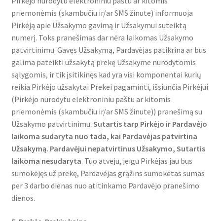
Pirkėjo nurodytu elektroniniu paštu ar kitomis
priemonėmis (skambučiu ir/ar SMS žinute) informuoja
Pirkėją apie Užsakymo gavimą ir Užsakymui suteiktą
numerį. Toks pranešimas dar nėra laikomas Užsakymo
patvirtinimu. Gavęs Užsakymą, Pardavėjas patikrina ar bus
galima pateikti užsakytą prekę Užsakyme nurodytomis
sąlygomis, ir tik įsitikinęs kad yra visi komponentai kurių
reikia Pirkėjo užsakytai Prekei pagaminti, išsiunčia Pirkėjui
(Pirkėjo nurodytu elektroniniu paštu ar kitomis
priemonėmis (skambučiu ir/ar SMS žinute)) pranešimą su
Užsakymo patvirtinimu.
Sutartis tarp Pirkėjo ir Pardavėjo
laikoma sudaryta nuo tada, kai Pardavėjas patvirtina
Užsakymą. Pardavėjui nepatvirtinus Užsakymo, Sutartis
laikoma nesudaryta
. Tuo atveju, jeigu Pirkėjas jau bus
sumokėjęs už prekę, Pardavėjas grąžins sumokėtas sumas
per 3 darbo dienas nuo atitinkamo Pardavėjo pranešimo
dienos.