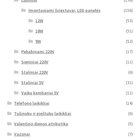
Įmontuojami šviestuvai, LED panelės
(156)
12W
(53)
18W
(51)
9W
(52)
Pakabinami 220V
(17)
Sieniniai 220V
(11)
Staliniai 220V
(6)
Staliniai 5V
(31)
Vaikų kambariui 5V
(11)
Telefono laikikliai
(14)
Tušinukų ir pieštukų laikikliai
(6)
Valentino dienos atributika
(5)
Vazonai
(7)