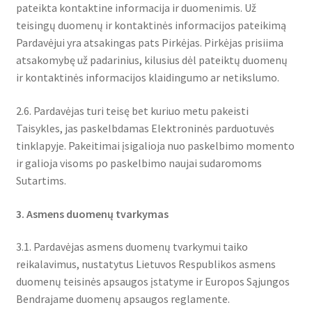
pateikta kontaktine informacija ir duomenimis. Už
teisingų duomenų ir kontaktinės informacijos pateikimą
Pardavėjui yra atsakingas pats Pirkėjas. Pirkėjas prisiima
atsakomybę už padarinius, kilusius dėl pateiktų duomenų
ir kontaktinės informacijos klaidingumo ar netikslumo.
2.6. Pardavėjas turi teisę bet kuriuo metu pakeisti
Taisykles, jas paskelbdamas Elektroninės parduotuvės
tinklapyje. Pakeitimai įsigalioja nuo paskelbimo momento
ir galioja visoms po paskelbimo naujai sudaromoms
Sutartims.
3. Asmens duomenų tvarkymas
3.1. Pardavėjas asmens duomenų tvarkymui taiko
reikalavimus, nustatytus Lietuvos Respublikos asmens
duomenų teisinės apsaugos įstatyme ir Europos Sąjungos
Bendrajame duomenų apsaugos reglamente.