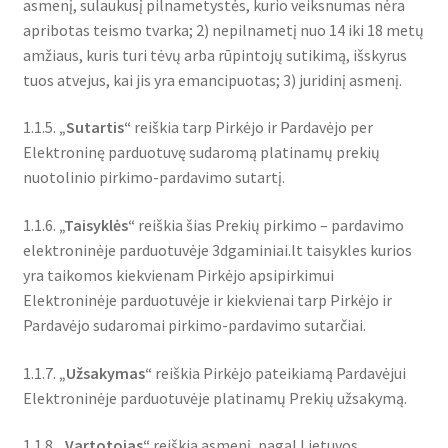
asmenį, sulaukusį pilnametystės, kurio veiksnumas nėra
Plastikai
apribotas teismo tvarka; 2) nepilnametį nuo 14 iki 18 metų
amžiaus, kuris turi tėvų arba rūpintojų sutikimą, išskyrus
Plastiko rūšys
tuos atvejus, kai jis yra emancipuotas; 3) juridinį asmenį.
1.1.5.
„Sutartis“
reiškia tarp Pirkėjo ir Pardavėjo per
Plastiko spalvos
Elektroninę parduotuvę sudaromą platinamų prekių
nuotolinio pirkimo-pardavimo sutartį.
Wishlist
1.1.6.
„Taisyklės“
reiškia šias Prekių pirkimo – pardavimo
elektroninėje parduotuvėje 3dgaminiai.lt taisykles kurios
yra taikomos kiekvienam Pirkėjo apsipirkimui
Elektroninėje parduotuvėje ir kiekvienai tarp Pirkėjo ir
Pardavėjo sudaromai pirkimo-pardavimo sutarčiai.
1.1.7.
„Užsakymas“
reiškia Pirkėjo pateikiamą Pardavėjui
Elektroninėje parduotuvėje platinamų Prekių užsakymą.
1.1.8.
„Vartotojas“
reiškia asmenį, pagal Lietuvos