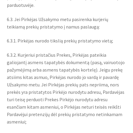
parduotuvėje.
6.3. Jei Pirkėjas Užsakymo metu pasirenka kurjerių
teikiamą prekių pristatymo į namus paslaugą:
6.3.1. Pirkėjas nurodo tikslią prekių pristatymo vietą;
6.3.2. Kurjeriui pristačius Prekes, Pirkėjas pateikia
galiojantį asmens tapatybės dokumentą (pasą, vairuotojo
pažymėjimą arba asmens tapatybės kortelę). Jeigu prekę
atsiims kitas asmuo, Pirkėjas nurodo jo vardą ir pavardę
Užsakymo metu. Jei Pirkėjas prekių pats nepriima, nors
prekės yra pristatytos Pirkėjo nurodytu adresu, Pardavėjas
turi teisę perduoti Prekes Pirkėjo nurodytu adresu
esančiam kitam asmeniui, o Pirkėjas neturi teisės reikšti
Pardavėjui pretenzijų dėl prekių pristatymo netinkamam
asmeniui;