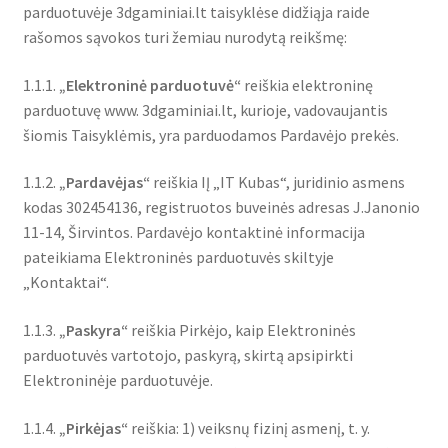
parduotuvėje 3dgaminiai.lt taisyklėse didžiąja raide
rašomos sąvokos turi žemiau nurodytą reikšmę:
Atsiskaitymo informacija
1.1.1.
„Elektroninė parduotuvė“
reiškia elektroninę
Prekių pristatymo taisyklės
parduotuvę www. 3dgaminiai.lt, kurioje, vadovaujantis
šiomis Taisyklėmis, yra parduodamos Pardavėjo prekės.
Gamybos terminai ir procesas
1.1.2.
„Pardavėjas“
reiškia IĮ „IT Kubas“, juridinio asmens
Šviestuvų komponentai
kodas 302454136, registruotos buveinės adresas J.Janonio
11-14, Širvintos. Pardavėjo kontaktinė informacija
pateikiama Elektroninės parduotuvės skiltyje
Kontaktai
„Kontaktai“.
Krepšelis
1.1.3.
„Paskyra“
reiškia Pirkėjo, kaip Elektroninės
parduotuvės vartotojo, paskyrą, skirtą apsipirkti
Parduotuvė
Elektroninėje parduotuvėje.
Paskyra
1.1.4.
„Pirkėjas“
reiškia: 1) veiksnų fizinį asmenį, t. y.