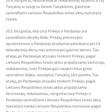
10.4. Visi ginčai, nesutarimai ar reikalavimai, kylantis iš šių
Taisyklių ar susiję su šiomis Taisyklėmis, galutinai
sprendžiami Lietuvos Respublikos teisės aktų nustatyta
tvarka.
10.5. Visi ginčai, kilę tarp Pirkėjo ir Pardavėjo yra
sprendžiami derybų būdu. Pirkėjų pretenzijos
apsvarstomos ir Pardavėjo atsakymai pateikiami per 14
kalendorinių dienų nuo pretenzijos gavimo dienos. Tuo
atveju, jei Pardavėjas atsisako tenkinti Pirkėjo, pagal
Lietuvos Respublikos teisės aktus pripažįstamu Vartotoju,
reikalavimus, toks Pirkėjas gali naudoti kitus ginčo
sprendimo būdus, nurodytus Taisyklių 10.6 punkte. Tuo
atveju, jei Pardavėjas atsisako tenkinti Pirkėjo, pagal
Lietuvos Respublikos teisės aktus pripažįstamu
Verslininku, reikalavimus, visi ginčai tarp Pirkėjo ir
Pardavėjo sprendžiami Lietuvos Respublikos teisės aktų
nustatyta tvarka Lietuvos Respublikos teismuose pagal