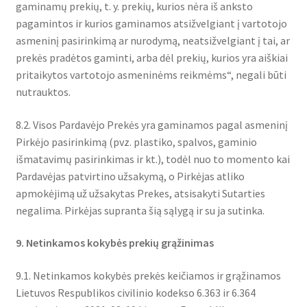
gaminamų prekių, t. y. prekių, kurios nėra iš anksto
pagamintos ir kurios gaminamos atsižvelgiant į vartotojo
asmeninį pasirinkimą ar nurodymą, neatsižvelgiant į tai, ar
prekės pradėtos gaminti, arba dėl prekių, kurios yra aiškiai
pritaikytos vartotojo asmeninėms reikmėms“, negali būti
nutrauktos.
8.2. Visos Pardavėjo Prekės yra gaminamos pagal asmeninį
Pirkėjo pasirinkimą (pvz. plastiko, spalvos, gaminio
išmatavimų pasirinkimas ir kt.), todėl nuo to momento kai
Pardavėjas patvirtino užsakymą, o Pirkėjas atliko
apmokėjimą už užsakytas Prekes, atsisakyti Sutarties
negalima. Pirkėjas supranta šią sąlygą ir su ja sutinka.
9. Netinkamos kokybės prekių grąžinimas
9.1. Netinkamos kokybės prekės keičiamos ir grąžinamos
Lietuvos Respublikos civilinio kodekso 6.363 ir 6.364