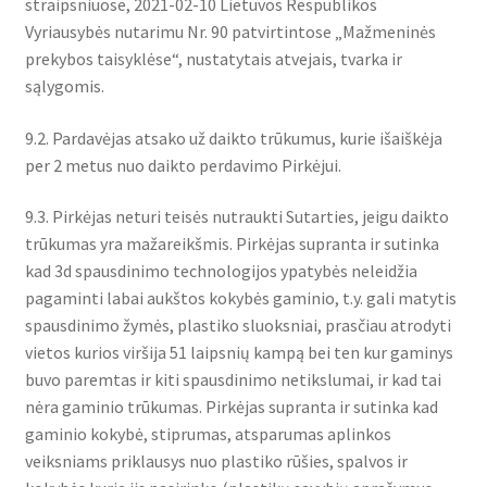
straipsniuose, 2021-02-10 Lietuvos Respublikos
Vyriausybės nutarimu Nr. 90 patvirtintose „Mažmeninės
prekybos taisyklėse“, nustatytais atvejais, tvarka ir
sąlygomis.
9.2. Pardavėjas atsako už daikto trūkumus, kurie išaiškėja
per 2 metus nuo daikto perdavimo Pirkėjui.
9.3. Pirkėjas neturi teisės nutraukti Sutarties, jeigu daikto
trūkumas yra mažareikšmis. Pirkėjas supranta ir sutinka
kad 3d spausdinimo technologijos ypatybės neleidžia
pagaminti labai aukštos kokybės gaminio, t.y. gali matytis
spausdinimo žymės, plastiko sluoksniai, prasčiau atrodyti
vietos kurios viršija 51 laipsnių kampą bei ten kur gaminys
buvo paremtas ir kiti spausdinimo netikslumai, ir kad tai
nėra gaminio trūkumas. Pirkėjas supranta ir sutinka kad
gaminio kokybė, stiprumas, atsparumas aplinkos
veiksniams priklausys nuo plastiko rūšies, spalvos ir