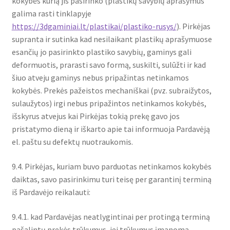
kokybės kurią jis pasirinko (plastikų savybių aprašymus
galima rasti tinklapyje
https://3dgaminiai.lt/plastikai/plastiko-rusys/
). Pirkėjas
supranta ir sutinka kad nesilaikant plastikų aprašymuose
esančių jo pasirinkto plastiko savybių, gaminys gali
deformuotis, prarasti savo formą, suskilti, sulūžti ir kad
šiuo atveju gaminys nebus pripažintas netinkamos
kokybės. Prekės pažeistos mechaniškai (pvz. subraižytos,
sulaužytos) irgi nebus pripažintos netinkamos kokybės,
išskyrus atvejus kai Pirkėjas tokią prekę gavo jos
pristatymo dieną ir iškarto apie tai informuoja Pardavėją
el. paštu su defektų nuotraukomis.
9.4. Pirkėjas, kuriam buvo parduotas netinkamos kokybės
daiktas, savo pasirinkimu turi teisę per garantinį terminą
iš Pardavėjo reikalauti:
9.4.1. kad Pardavėjas neatlygintinai per protingą terminą
pašalintų prekės trūkumus, jei trūkumus įmanoma