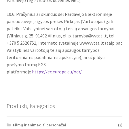
Pardavėjo registruotos buveinės vietą.
10.6. Prašymus ar skundus dėl Pardavėjo Elektroninėje
parduotuvėje įsigytos prekės Pirkėjas (Vartotojas) gali
pateikti Valstybinei vartotojų teisių apsaugos tarnybai
(Vilniaus g. 25, 01402 Vilnius, el. p. tarnyba@vvtat.lt, tel.
+370 5 2626751, interneto svetainėje www.vvtat.lt (taip pat
Valstybinės vartotojų teisių apsaugos tarnybos
teritoriniams padaliniams apskrityse)) ar užpildyti
prašymo formą EGS
platformoje
https://ec.europa.eu/odr/
.
Produktų kategorijos
Filmų ir animac. f. personažai
(2)