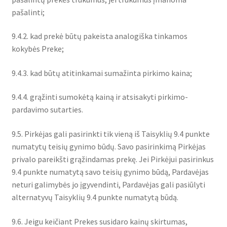
pašalinti;
9.4.2. kad prekė būtų pakeista analogiška tinkamos
kokybės Preke;
9.4.3. kad būtų atitinkamai sumažinta pirkimo kaina;
9.4.4. grąžinti sumokėtą kainą ir atsisakyti pirkimo-
pardavimo sutarties.
9.5. Pirkėjas gali pasirinkti tik vieną iš Taisyklių 9.4 punkte
numatytų teisių gynimo būdų. Savo pasirinkimą Pirkėjas
privalo pareikšti grąžindamas prekę. Jei Pirkėjui pasirinkus
9.4 punkte numatytą savo teisių gynimo būdą, Pardavėjas
neturi galimybės jo įgyvendinti, Pardavėjas gali pasiūlyti
alternatyvų Taisyklių 9.4 punkte numatytą būdą.
9.6. Jeigu keičiant Prekes susidaro kainų skirtumas,