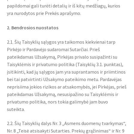
papildomai gali turėti detalių ir iš kitų medžiagų, kurios
yra nurodytos prie Prekės aprašymo.
2. Bendrosios nuostatos
2.1. Šių Taisyklių sąlygos yra taikomos kiekvienai tarp
Pirkėjo ir Pardavėjo sudaromai Sutarčiai. Prieš
pateikdamas Užsakymą, Pirkėjas privalo susipažinti su
Taisyklėmis ir privatumo politika (Taisyklių 3.1. punktas),
įsitikinti, kad jų sąlygos jam yra suprantamos ir priimtinos
bei tai patvirtinti Užsakymo pateikimo metu. Pardavėjas
neprisiima jokios rizikos ar atsakomybės, jei Pirkėjas, prieš
pateikdamas Užsakymą, nesusipažino su Taisyklėmis ir
privatumo politika, nors tokia galimybė jam buvo
suteikta.
2.2. Šių Taisyklių dalys Nr. 3 „Asmens duomenų tvarkymas“,
Nr. 8 „Teisė atsisakyti Sutarties. Prekių grąžinimas“ ir Nr. 9