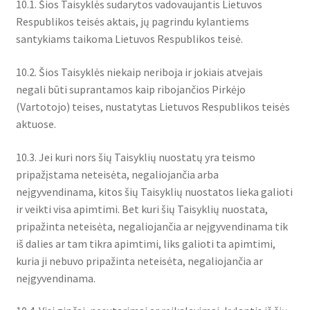
10.1. Šios Taisyklės sudarytos vadovaujantis Lietuvos
Respublikos teisės aktais, jų pagrindu kylantiems
santykiams taikoma Lietuvos Respublikos teisė.
10.2. Šios Taisyklės niekaip neriboja ir jokiais atvejais
negali būti suprantamos kaip ribojančios Pirkėjo
(Vartotojo) teises, nustatytas Lietuvos Respublikos teisės
aktuose.
10.3. Jei kuri nors šių Taisyklių nuostatų yra teismo
pripažįstama neteisėta, negaliojančia arba
neįgyvendinama, kitos šių Taisyklių nuostatos lieka galioti
ir veikti visa apimtimi. Bet kuri šių Taisyklių nuostata,
pripažinta neteisėta, negaliojančia ar neįgyvendinama tik
iš dalies ar tam tikra apimtimi, liks galioti ta apimtimi,
kuria ji nebuvo pripažinta neteisėta, negaliojančia ar
neįgyvendinama.