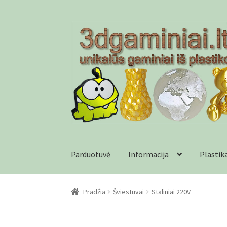
Pereiti
Pereiti
prie
prie
meniu
turinio
Parduotuvė
Informacija
Plastik
Pradžia
Checkout
Gamyba pagal užsakymą
In
Pradžia
Šviestuvai
Staliniai 220V