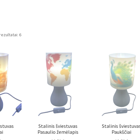
ezultatai: 6
estuvas
Stalinis šviestuvas
Stalinis šviestuva
ai
Pasaulio žemėlapis
Paukščiai