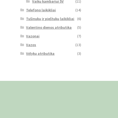
Vaikų kambariui 5V
(11)
Telefono laikikliai
(14)
Tušinukų ir pieštukų laikikliai
(6)
Valentino dienos atributika
(5)
Vazonai
(7)
Vazos
(13)
Vėlykų atributika
(3)