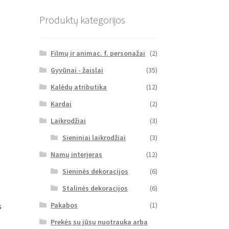
Produktų kategorijos
Filmų ir animac. f. personažai
(2)
Gyvūnai - žaislai
(35)
Kalėdų atributika
(12)
Kardai
(2)
Laikrodžiai
(3)
Sieniniai laikrodžiai
(3)
Namų interjeras
(12)
Sieninės dekoracijos
(6)
Stalinės dekoracijos
(6)
Pakabos
(1)
s
Prekės su jūsų nuotrauka arba