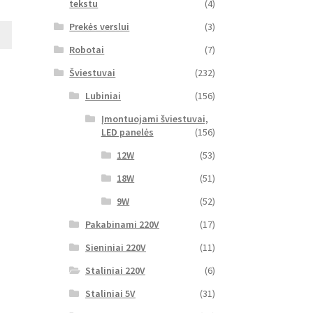
tekstu
(4)
Prekės verslui
(3)
Robotai
(7)
Šviestuvai
(232)
Lubiniai
(156)
Įmontuojami šviestuvai,
LED panelės
(156)
12W
(53)
18W
(51)
9W
(52)
Pakabinami 220V
(17)
Sieniniai 220V
(11)
Staliniai 220V
(6)
Staliniai 5V
(31)