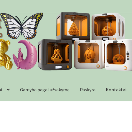
ai
Gamyba pagal užsakymą
Paskyra
Kontaktai
formacija
Kontaktai
Krepšelis
Parduotuvė
Paskyra
Plastikai
Wishl