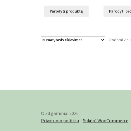
Parodyti produktą
Parodyti pr
Rodomi visi r
© 3d gaminiai 2026
Privatumo politika
Sukūrė WooCommerce
.