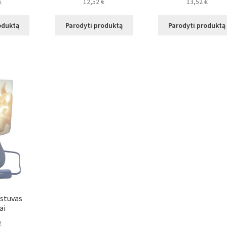
€
12,52
€
13,52
€
oduktą
Parodyti produktą
Parodyti produktą
estuvas
ai
€