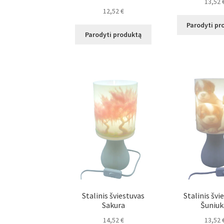
13,52
12,52
€
Parodyti pr
Parodyti produktą
Stalinis šviestuvas
Stalinis švi
Sakura
Šuniuk
14,52
€
13,52