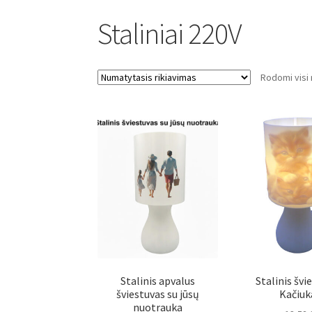
Staliniai 220V
Rodomi visi r
Stalinis apvalus
Stalinis švi
šviestuvas su jūsų
Kačiuk
nuotrauka