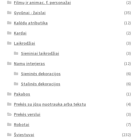
Filmų ir animac. f. personažai
(2)
Gyvūnai - žaislai
(35)
Kalėdų atributika
(12)
Kardai
(2)
Laikrodžiai
(3)
Sieniniai laikrodžiai
(3)
Namų interjeras
(12)
Sieninės dekoracijos
(6)
Stalinės dekoracijos
(6)
Pakabos
(1)
Prekės su jūsų nuotrauka arba tekstu
(4)
Prekės verslui
(3)
Robotai
(7)
Šviestuvai
(232)