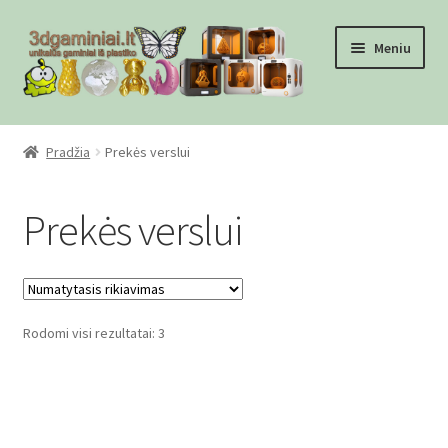
Pereiti
Pereiti
Meniu
prie
prie
meniu
turinio
Pradžia
Pradžia
Prekės verslui
Checkout
Prekės verslui
Gamyba pagal užsakymą
Informacija
Rodomi visi rezultatai: 3
Mūsų partneriai
Pirkimo-pardavimo taisyklės
Privatumo politika