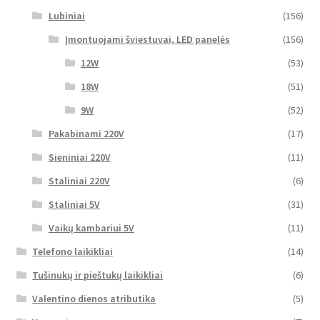
Lubiniai
(156)
Įmontuojami šviestuvai, LED panelės
(156)
12W
(53)
18W
(51)
9W
(52)
Pakabinami 220V
(17)
Sieniniai 220V
(11)
Staliniai 220V
(6)
Staliniai 5V
(31)
Vaikų kambariui 5V
(11)
Telefono laikikliai
(14)
Tušinukų ir pieštukų laikikliai
(6)
Valentino dienos atributika
(5)