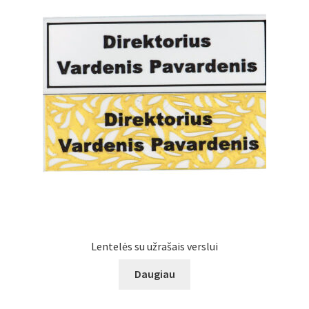
Atsiskaitymo informacija
Prekių pristatymo taisyklės
Gamybos terminai ir procesas
Šviestuvų komponentai
Kontaktai
Krepšelis
Lentelės su užrašais verslui
Parduotuvė
Daugiau
Paskyra