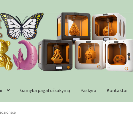
ai
Gamyba pagal užsakymą
Paskyra
Kontaktai
formacija
Kontaktai
Krepšelis
Parduotuvė
Paskyra
Plastikai
Wishl
ždžionėlė