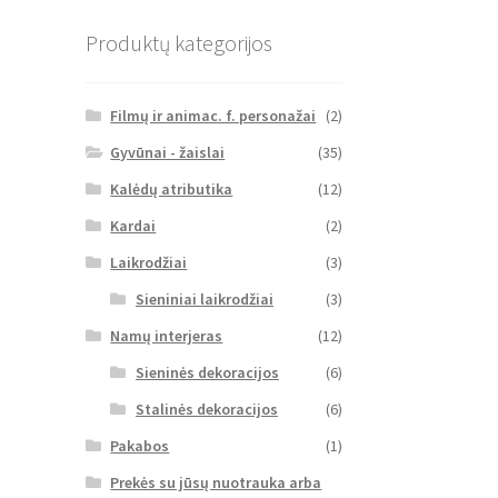
Produktų kategorijos
Filmų ir animac. f. personažai
(2)
Gyvūnai - žaislai
(35)
Kalėdų atributika
(12)
Kardai
(2)
Laikrodžiai
(3)
Sieniniai laikrodžiai
(3)
Namų interjeras
(12)
Sieninės dekoracijos
(6)
Stalinės dekoracijos
(6)
Pakabos
(1)
Prekės su jūsų nuotrauka arba