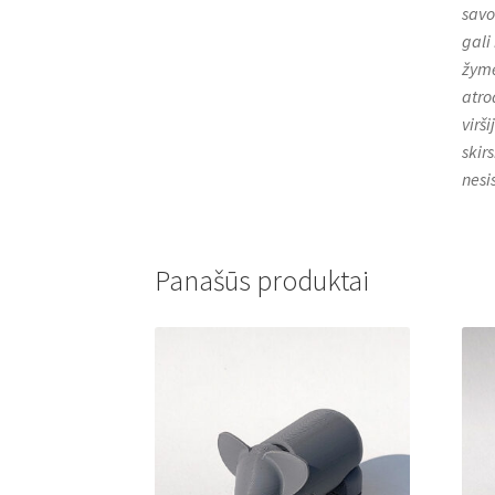
savo
gali
žymė
atro
virš
skirs
nesi
Panašūs produktai