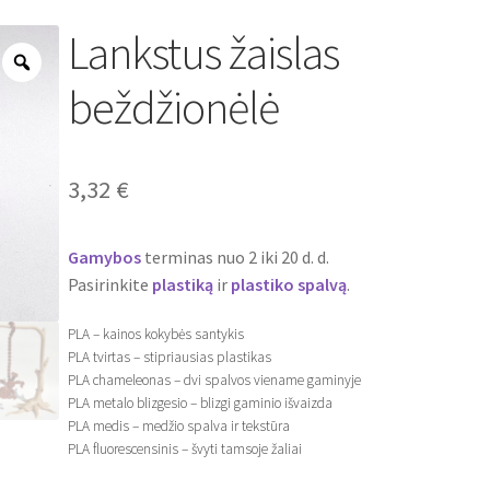
Lankstus žaislas
Zoom
beždžionėlė
3,32
€
Gamybos
terminas nuo 2 iki 20 d. d.
Pasirinkite
plastiką
ir
plastiko
spalvą
.
PLA – kainos kokybės santykis
PLA tvirtas – stipriausias plastikas
PLA chameleonas – dvi spalvos viename gaminyje
PLA metalo blizgesio – blizgi gaminio išvaizda
PLA medis – medžio spalva ir tekstūra
PLA fluorescensinis – švyti tamsoje žaliai