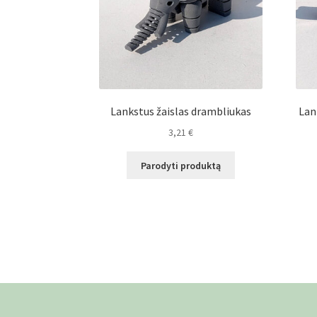
Lankstus žaislas drambliukas
Lan
3,21
€
Parodyti produktą