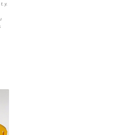
. y.
u
s