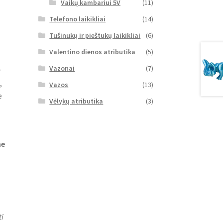
Vaikų kambariui 5V
(11)
Telefono laikikliai
(14)
Tušinukų ir pieštukų laikikliai
(6)
Valentino dienos atributika
(5)
Vazonai
(7)
r
,
Vazos
(13)
e
Vėlykų atributika
(3)
me
i