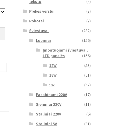
tekstu
(4)
Prekės verslui
(3)
Robotai
(7)
Šviestuvai
(232)
Lubiniai
(156)
Įmontuojami šviestuvai,
LED panelės
(156)
12W
(53)
18W
(51)
9W
(52)
Pakabinami 220V
(17)
Sieniniai 220V
(11)
Staliniai 220V
(6)
Staliniai 5V
(31)