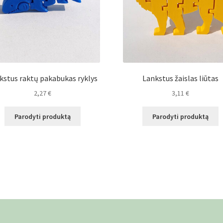
kstus raktų pakabukas ryklys
Lankstus žaislas liūtas
2,27
€
3,11
€
Parodyti produktą
Parodyti produktą