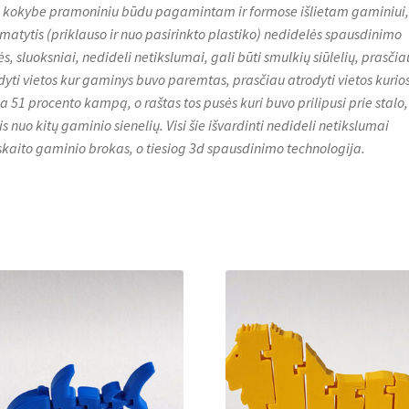
 kokybe pramoniniu būdu pagamintam ir formose išlietam gaminiui, t
 matytis (priklauso ir nuo pasirinkto plastiko) nedidelės spausdinimo
s, sluoksniai, nedideli netikslumai, gali būti smulkių siūlelių, prasčia
dyti vietos kur gaminys buvo paremtas, prasčiau atrodyti vietos kurio
ija 51 procento kampą, o raštas tos pusės kuri buvo prilipusi prie stalo,
is nuo kitų gaminio sienelių. Visi šie išvardinti nedideli netikslumai
skaito gaminio brokas, o tiesiog 3d spausdinimo technologija.