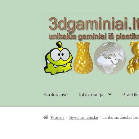
Pereiti
Pereiti
prie
prie
meniu
turinio
Parduotuvė
Informacija
Plastik
Pradžia
Checkout
Gamyba pagal užsakymą
In
Pradžia
Gyvūnai - žaislai
Lankstus žaislas be