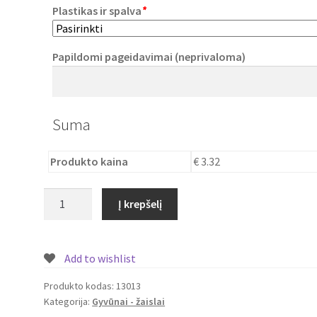
Plastikas ir spalva
*
Papildomi pageidavimai (neprivaloma)
Suma
Produkto kaina
€ 3.32
produkto
Į krepšelį
kiekis:
Lankstus
žaislas
Add to wishlist
beždžionėlė
Produkto kodas:
13013
Kategorija:
Gyvūnai - žaislai