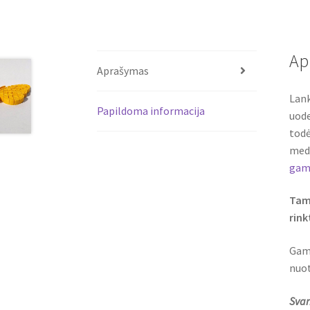
Ap
Aprašymas
Lank
Papildoma informacija
uode
todė
medž
gami
Tam,
rink
Gami
nuot
Svar