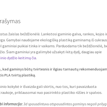
rašymas
stus žaislas beždžionėlė. Lankstosi gaminio galva, rankos, kojos i
ga. Gamybai naudojame ekologišką plastiką gaminamą iš cukraus
l gaminiai puikiai tinka ir vaikams. Parduodama tik beždžionėlė, b
io. Šiam gaminiui yra galimybė užsakyti kitą dydį, daugiau apie
nio dydžio keitimą čia
.
 kad gaminys būtų tvirtesnis ir ilgiau tarnautų rekomenduoja
tis PLA tvirtą plastiką.
nio kokybė ir išvaizda gali skirtis, nuo tos, kuri pavaizduota
raukoje, priklausomai nuo pasirinkto plastiko rūšies ir spalvos.
bi informacija:
3d spausdintuvu atspausdintas gaminys negali prilygt