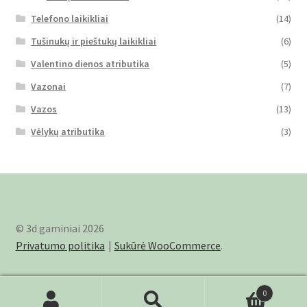
Telefono laikikliai
(14)
Tušinukų ir pieštukų laikikliai
(6)
Valentino dienos atributika
(5)
Vazonai
(7)
Vazos
(13)
Vėlykų atributika
(3)
© 3d gaminiai 2026
Privatumo politika
Sukūrė WooCommerce
.
0