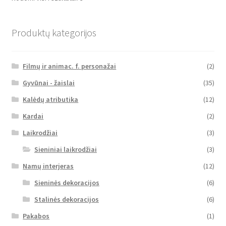
Produktų kategorijos
Filmų ir animac. f. personažai
(2)
Gyvūnai - žaislai
(35)
Kalėdų atributika
(12)
Kardai
(2)
Laikrodžiai
(3)
Sieniniai laikrodžiai
(3)
Namų interjeras
(12)
Sieninės dekoracijos
(6)
Stalinės dekoracijos
(6)
Pakabos
(1)