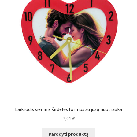
Atsiskaitymo informacija
Prekių pristatymo taisyklės
Gamybos terminai ir procesas
Šviestuvų komponentai
Kontaktai
Krepšelis
Laikrodis sieninis širdelės formos su jūsų nuotrauka
Parduotuvė
7,91
€
Paskyra
Parodyti produktą