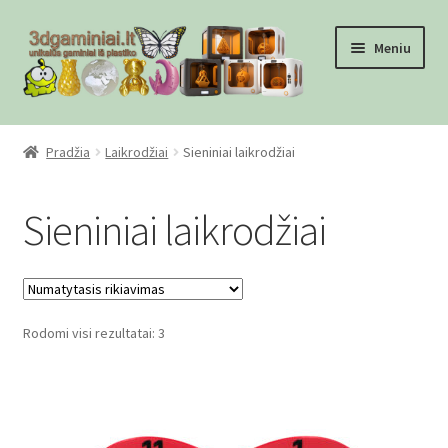
Pereiti
Pereiti
Meniu
prie
prie
meniu
turinio
Pradžia
Pradžia
Laikrodžiai
Sieniniai laikrodžiai
Checkout
Sieniniai laikrodžiai
Gamyba pagal užsakymą
Informacija
Rodomi visi rezultatai: 3
Mūsų partneriai
Pirkimo-pardavimo taisyklės
Privatumo politika