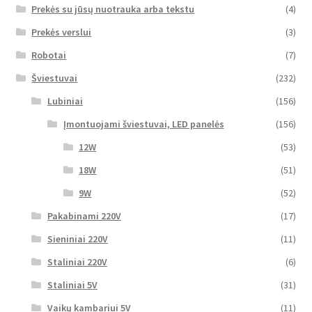
Prekės su jūsų nuotrauka arba tekstu
(4)
Prekės verslui
(3)
Robotai
(7)
Šviestuvai
(232)
Lubiniai
(156)
Įmontuojami šviestuvai, LED panelės
(156)
12W
(53)
18W
(51)
9W
(52)
Pakabinami 220V
(17)
Sieniniai 220V
(11)
Staliniai 220V
(6)
Staliniai 5V
(31)
Vaikų kambariui 5V
(11)