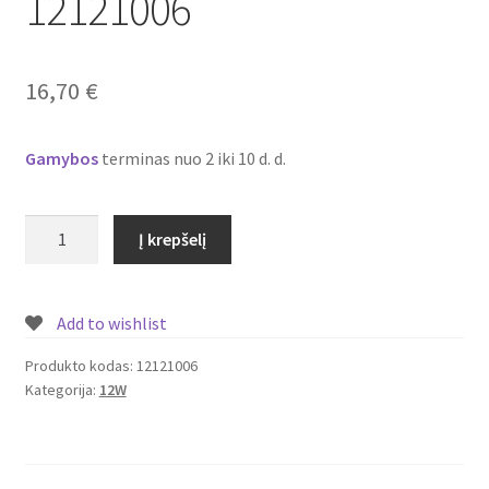
12121006
Plastikai
Plastiko rūšys
16,70
€
Plastiko spalvos
Gamybos
terminas nuo 2 iki 10 d. d.
Wishlist
produkto
Į krepšelį
kiekis:
Įmontuojamas/
įleidžiamas
Add to wishlist
LED
šviestuvas/panelė
Produkto kodas:
12121006
Kategorija:
12W
su
piešiniu
12W
Nr.