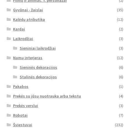
Filmų ir animac. f. personažai
(2)
Gyvūnai - žaislai
(35)
Kalėdų atributika
(12)
Kardai
(2)
Laikrodžiai
(3)
Sieniniai laikrodžiai
(3)
Namų interjeras
(12)
Sieninės dekoracijos
(6)
Stalinės dekoracijos
(6)
Pakabos
(1)
Prekės su jūsų nuotrauka arba tekstu
(4)
Prekės verslui
(3)
Robotai
(7)
Šviestuvai
(232)