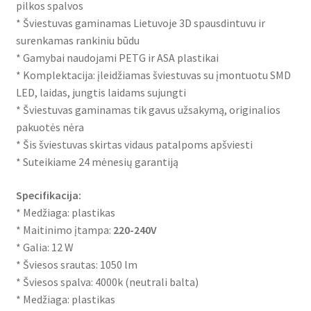
pilkos spalvos
* Šviestuvas gaminamas Lietuvoje 3D spausdintuvu ir
surenkamas rankiniu būdu
* Gamybai naudojami PETG ir ASA plastikai
* Komplektacija: įleidžiamas šviestuvas su įmontuotu SMD
LED, laidas, jungtis laidams sujungti
* Šviestuvas gaminamas tik gavus užsakymą, originalios
pakuotės nėra
* Šis šviestuvas skirtas vidaus patalpoms apšviesti
* Suteikiame 24 mėnesių garantiją
Specifikacija:
* Medžiaga: plastikas
* Maitinimo įtampa:
220-240V
* Galia: 12 W
* Šviesos srautas: 1050 lm
* Šviesos spalva: 4000k (neutrali balta)
* Medžiaga: plastikas