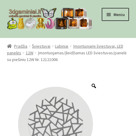
Pereiti
Pereiti
Meniu
prie
prie
meniu
turinio
Pradžia
Pradžia
Šviestuvai
Lubiniai
Įmontuojami šviestuvai, LED
panelės
12W
Įmontuojamas/įleidžiamas LED šviestuvas/panelė
Checkout
su piešiniu 12W Nr. 12121006
Gamyba pagal užsakymą
Zoom
Informacija
Mūsų partneriai
Pirkimo-pardavimo taisyklės
Privatumo politika