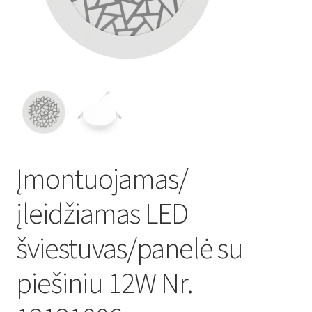
Atsiskaitymo informacija
Prekių pristatymo taisyklės
Gamybos terminai ir procesas
Šviestuvų komponentai
Įmontuojamas/
Kontaktai
įleidžiamas LED
Krepšelis
šviestuvas/panelė su
Parduotuvė
piešiniu 12W Nr.
Paskyra