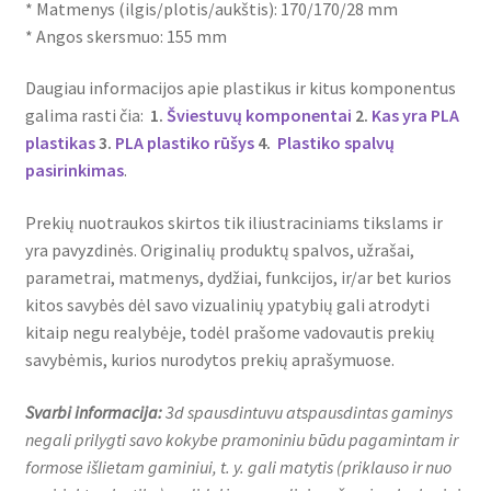
* Matmenys (ilgis/plotis/aukštis): 170/170/28 mm
* Angos skersmuo: 155 mm
Daugiau informacijos apie plastikus ir kitus komponentus
galima rasti čia:
1.
Šviestuvų komponentai
2.
Kas yra PLA
plastikas
3.
PLA plastiko rūšys
4.
Plastiko spalvų
pasirinkimas
.
Prekių nuotraukos skirtos tik iliustraciniams tikslams ir
yra pavyzdinės. Originalių produktų spalvos, užrašai,
parametrai, matmenys, dydžiai, funkcijos, ir/ar bet kurios
kitos savybės dėl savo vizualinių ypatybių gali atrodyti
kitaip negu realybėje, todėl prašome vadovautis prekių
savybėmis, kurios nurodytos prekių aprašymuose.
Svarbi informacija:
3d spausdintuvu atspausdintas gaminys
negali prilygti savo kokybe pramoniniu būdu pagamintam ir
formose išlietam gaminiui, t. y. gali matytis (priklauso ir nuo