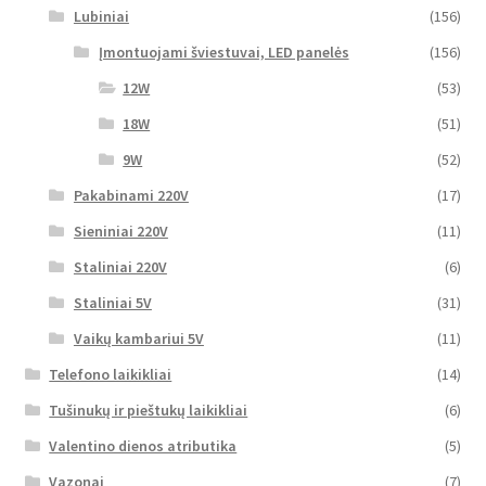
Lubiniai
(156)
Įmontuojami šviestuvai, LED panelės
(156)
12W
(53)
18W
(51)
9W
(52)
Pakabinami 220V
(17)
Sieniniai 220V
(11)
Staliniai 220V
(6)
Staliniai 5V
(31)
Vaikų kambariui 5V
(11)
Telefono laikikliai
(14)
Tušinukų ir pieštukų laikikliai
(6)
Valentino dienos atributika
(5)
Vazonai
(7)