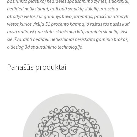
pasirinkto plastiko) nedidelės spausdinimo žymės, sluoksniai,
nedideli netikslumai, gali būti smulkių siūlelių, prasčiau
atrodyti vietos kur gaminys buvo paremtas, prasčiau atrodyti
vietos kurios viršija 51 procento kampą, o raštas tos pusės kuri
buvo prilipusi prie stalo, skirsis nuo kitų gaminio sienelių. Visi
šie išvardinti nedideli netikslumai nesiskaito gaminio brokas,
o tiesiog 3d spausdinimo technologija.
Panašūs produktai