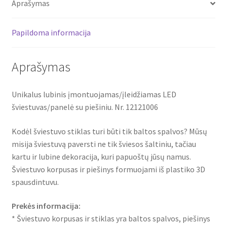
Aprašymas
12121006
Papildoma informacija
Aprašymas
Unikalus lubinis įmontuojamas/įleidžiamas LED
šviestuvas/panelė su piešiniu. Nr. 12121006
Kodėl šviestuvo stiklas turi būti tik baltos spalvos? Mūsų
misija šviestuvą paversti ne tik šviesos šaltiniu, tačiau
kartu ir lubine dekoracija, kuri papuoštų jūsų namus.
Šviestuvo korpusas ir piešinys formuojami iš plastiko 3D
spausdintuvu.
Prekės informacija:
* Šviestuvo korpusas ir stiklas yra baltos spalvos, piešinys