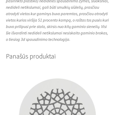
pasirinkto plastiko) nedidelės spausdinimo žymės, sluoksniai,
nedideli netikslumai, gali būti smulkių siūlelių, prasčiau
atrodyti vietos kur gaminys buvo paremtas, prasčiau atrodyti
vietos kurios viršija 51 procento kampą, o raštas tos pusės kuri
buvo prilipusi prie stalo, skirsis nuo kitų gaminio sienelių. Visi
šie išvardinti nedideli netikslumai nesiskaito gaminio brokas,
o tiesiog 3d spausdinimo technologija.
Panašūs produktai