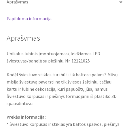
Aprašymas
12121025
Papildoma informacija
Aprašymas
Unikalus lubinis įmontuojamas/įleidžiamas LED
šviestuvas/panelė su piešiniu. Nr. 12121025
Kodėl šviestuvo stiklas turi būti tik baltos spalvos? Mūsų
misija šviestuvą paversti ne tik šviesos šaltiniu, tačiau
kartu ir lubine dekoracija, kuri papuoštų jūsų namus.
Šviestuvo korpusas ir piešinys formuojami iš plastiko 3D
spausdintuvu.
Prekės informacija:
* Šviestuvo korpusas ir stiklas yra baltos spalvos, piešinys