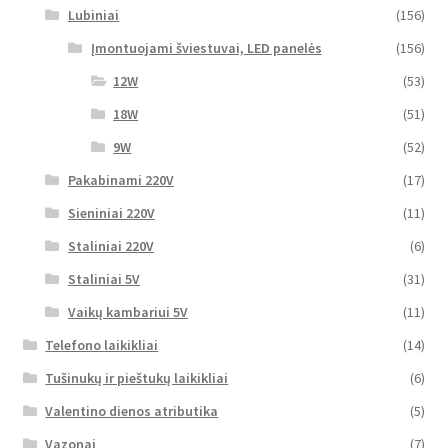
Lubiniai
(156)
Įmontuojami šviestuvai, LED panelės
(156)
12W
(53)
18W
(51)
9W
(52)
Pakabinami 220V
(17)
Sieniniai 220V
(11)
Staliniai 220V
(6)
Staliniai 5V
(31)
Vaikų kambariui 5V
(11)
Telefono laikikliai
(14)
Tušinukų ir pieštukų laikikliai
(6)
Valentino dienos atributika
(5)
Vazonai
(7)