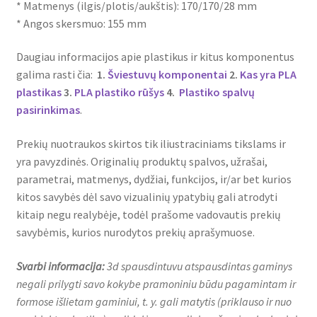
* Matmenys (ilgis/plotis/aukštis): 170/170/28 mm
* Angos skersmuo: 155 mm
Daugiau informacijos apie plastikus ir kitus komponentus
galima rasti čia:
1.
Šviestuvų komponentai
2.
Kas yra PLA
plastikas
3.
PLA plastiko rūšys
4.
Plastiko spalvų
pasirinkimas
.
Prekių nuotraukos skirtos tik iliustraciniams tikslams ir
yra pavyzdinės. Originalių produktų spalvos, užrašai,
parametrai, matmenys, dydžiai, funkcijos, ir/ar bet kurios
kitos savybės dėl savo vizualinių ypatybių gali atrodyti
kitaip negu realybėje, todėl prašome vadovautis prekių
savybėmis, kurios nurodytos prekių aprašymuose.
Svarbi informacija:
3d spausdintuvu atspausdintas gaminys
negali prilygti savo kokybe pramoniniu būdu pagamintam ir
formose išlietam gaminiui, t. y. gali matytis (priklauso ir nuo