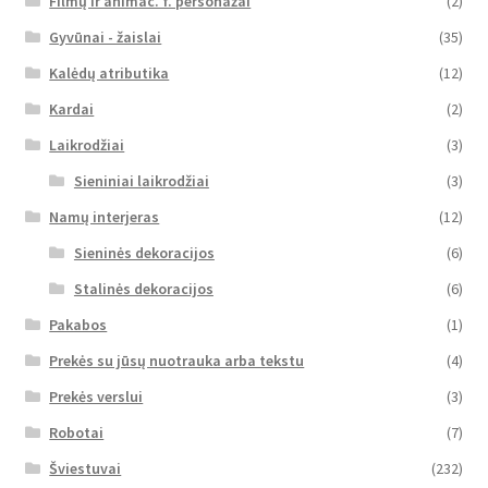
Filmų ir animac. f. personažai
(2)
Gyvūnai - žaislai
(35)
Kalėdų atributika
(12)
Kardai
(2)
Laikrodžiai
(3)
Sieniniai laikrodžiai
(3)
Namų interjeras
(12)
Sieninės dekoracijos
(6)
Stalinės dekoracijos
(6)
Pakabos
(1)
Prekės su jūsų nuotrauka arba tekstu
(4)
Prekės verslui
(3)
Robotai
(7)
Šviestuvai
(232)