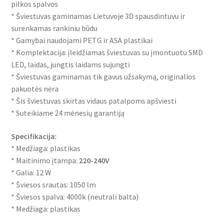
pilkos spalvos
* Šviestuvas gaminamas Lietuvoje 3D spausdintuvu ir
surenkamas rankiniu būdu
* Gamybai naudojami PETG ir ASA plastikai
* Komplektacija: įleidžiamas šviestuvas su įmontuotu SMD
LED, laidas, jungtis laidams sujungti
* Šviestuvas gaminamas tik gavus užsakymą, originalios
pakuotės nėra
* Šis šviestuvas skirtas vidaus patalpoms apšviesti
* Suteikiame 24 mėnesių garantiją
Specifikacija:
* Medžiaga: plastikas
* Maitinimo įtampa:
220-240V
* Galia: 12 W
* Šviesos srautas: 1050 lm
* Šviesos spalva: 4000k (neutrali balta)
* Medžiaga: plastikas