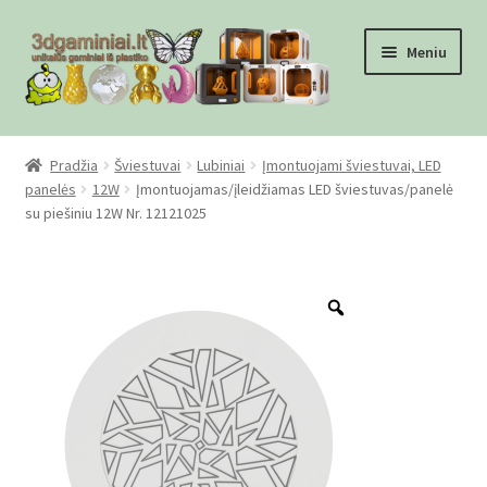
Pereiti
Pereiti
Meniu
prie
prie
meniu
turinio
Pradžia
Pradžia
Šviestuvai
Lubiniai
Įmontuojami šviestuvai, LED
panelės
12W
Įmontuojamas/įleidžiamas LED šviestuvas/panelė
Checkout
su piešiniu 12W Nr. 12121025
Gamyba pagal užsakymą
Zoom
Informacija
Mūsų partneriai
Pirkimo-pardavimo taisyklės
Privatumo politika