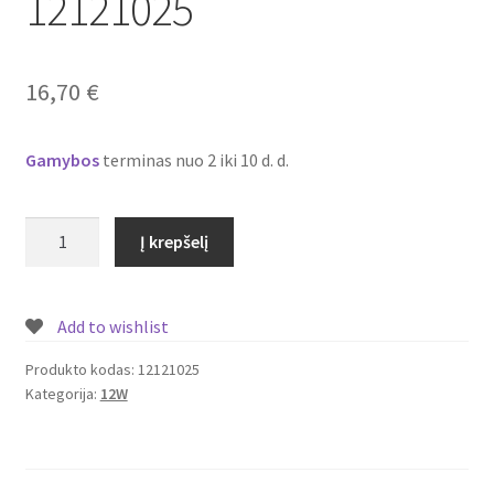
12121025
Plastikai
Plastiko rūšys
16,70
€
Plastiko spalvos
Gamybos
terminas nuo 2 iki 10 d. d.
Wishlist
produkto
Į krepšelį
kiekis:
Įmontuojamas/
įleidžiamas
Add to wishlist
LED
šviestuvas/panelė
Produkto kodas:
12121025
Kategorija:
12W
su
piešiniu
12W
Nr.