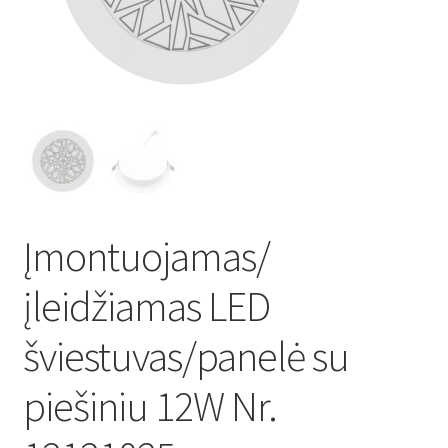
Atsiskaitymo informacija
Prekių pristatymo taisyklės
Gamybos terminai ir procesas
Šviestuvų komponentai
Įmontuojamas/
Kontaktai
įleidžiamas LED
Krepšelis
šviestuvas/panelė su
Parduotuvė
piešiniu 12W Nr.
Paskyra