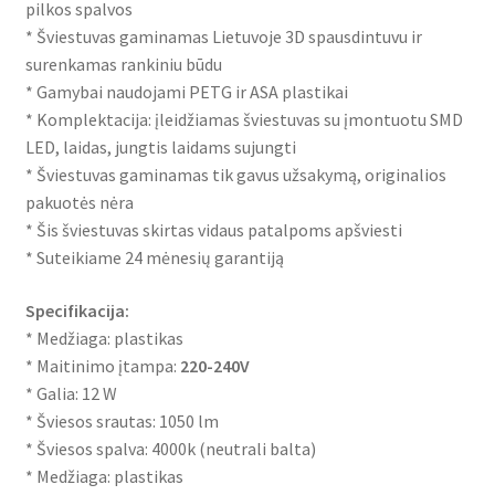
pilkos spalvos
* Šviestuvas gaminamas Lietuvoje 3D spausdintuvu ir
surenkamas rankiniu būdu
* Gamybai naudojami PETG ir ASA plastikai
* Komplektacija: įleidžiamas šviestuvas su įmontuotu SMD
LED, laidas, jungtis laidams sujungti
* Šviestuvas gaminamas tik gavus užsakymą, originalios
pakuotės nėra
* Šis šviestuvas skirtas vidaus patalpoms apšviesti
* Suteikiame 24 mėnesių garantiją
Specifikacija:
* Medžiaga: plastikas
* Maitinimo įtampa:
220-240V
* Galia: 12 W
* Šviesos srautas: 1050 lm
* Šviesos spalva: 4000k (neutrali balta)
* Medžiaga: plastikas