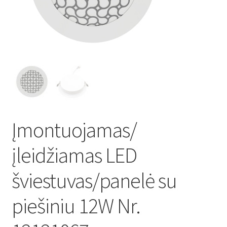
Atsiskaitymo informacija
Prekių pristatymo taisyklės
Gamybos terminai ir procesas
Šviestuvų komponentai
Įmontuojamas/
Kontaktai
įleidžiamas LED
Krepšelis
šviestuvas/panelė su
Parduotuvė
piešiniu 12W Nr.
Paskyra