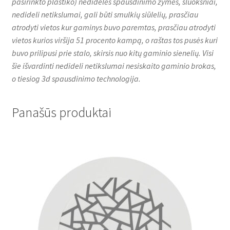
pasirinkto plastiko) nedidelės spausdinimo žymės, sluoksniai,
nedideli netikslumai, gali būti smulkių siūlelių, prasčiau
atrodyti vietos kur gaminys buvo paremtas, prasčiau atrodyti
vietos kurios viršija 51 procento kampą, o raštas tos pusės kuri
buvo prilipusi prie stalo, skirsis nuo kitų gaminio sienelių. Visi
šie išvardinti nedideli netikslumai nesiskaito gaminio brokas,
o tiesiog 3d spausdinimo technologija.
Panašūs produktai