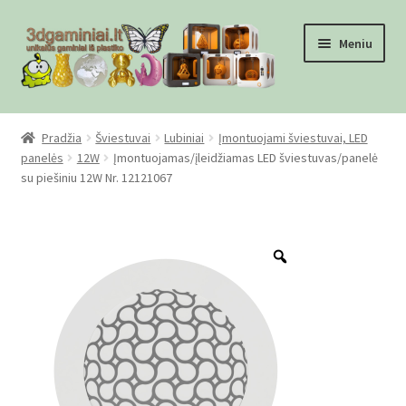
Pereiti
Pereiti
Meniu
prie
prie
meniu
turinio
Pradžia
Pradžia
Šviestuvai
Lubiniai
Įmontuojami šviestuvai, LED
panelės
12W
Įmontuojamas/įleidžiamas LED šviestuvas/panelė
Checkout
su piešiniu 12W Nr. 12121067
Gamyba pagal užsakymą
Zoom
Informacija
Mūsų partneriai
Pirkimo-pardavimo taisyklės
Privatumo politika