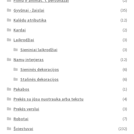
Filmų ir animac. f. personažai
(2)
Gyvūnai - žaislai
(35)
Kalėdų atributika
(12)
Kardai
(2)
Laikrodžiai
(3)
Sieniniai laikrodžiai
(3)
Namų interjeras
(12)
Sieninės dekoracijos
(6)
Stalinės dekoracijos
(6)
Pakabos
(1)
Prekės su jūsų nuotrauka arba tekstu
(4)
Prekės verslui
(3)
Robotai
(7)
Šviestuvai
(232)