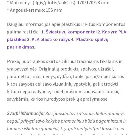
* Matmenys (ilgis/plotis/aukštis): 170/170/28 mm
* Angos skersmuo: 155 mm
Daugiau informacijos apie plastikus ir kitus komponentus
galima rasti čia:
1.
Šviestuvų komponentai
2.
Kas yra PLA
plastikas
3.
PLA plastiko rūšys
4.
Plastiko spalvų
pasirinkimas
.
Prekių nuotraukos skirtos tik iliustraciniams tikslams ir
yra pavyzdinės. Originalių produktų spalvos, užrašai,
parametrai, matmenys, dydžiai, funkcijos, ir/ar bet kurios
kitos savybės dėl savo vizualinių ypatybių gali atrodyti
kitaip negu realybėje, todėl prašome vadovautis prekių
savybėmis, kurios nurodytos prekių aprašymuose.
Svarbi informacija:
3d spausdintuvu atspausdintas gaminys
negali prilygti savo kokybe pramoniniu būdu pagamintam ir
formose išlietam gaminiui, t. y. gali matytis (priklauso ir nuo