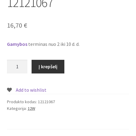
12121067
Plastikai
Plastiko rūšys
16,70
€
Plastiko spalvos
Gamybos
terminas nuo 2 iki 10 d. d.
Wishlist
produkto
Į krepšelį
kiekis:
Įmontuojamas/
įleidžiamas
Add to wishlist
LED
šviestuvas/panelė
Produkto kodas:
12121067
Kategorija:
12W
su
piešiniu
12W
Nr.