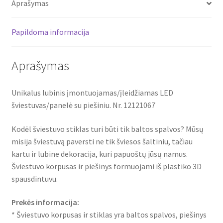
Aprašymas
12121067
Papildoma informacija
Aprašymas
Unikalus lubinis įmontuojamas/įleidžiamas LED
šviestuvas/panelė su piešiniu. Nr. 12121067
Kodėl šviestuvo stiklas turi būti tik baltos spalvos? Mūsų
misija šviestuvą paversti ne tik šviesos šaltiniu, tačiau
kartu ir lubine dekoracija, kuri papuoštų jūsų namus.
Šviestuvo korpusas ir piešinys formuojami iš plastiko 3D
spausdintuvu.
Prekės informacija:
* Šviestuvo korpusas ir stiklas yra baltos spalvos, piešinys