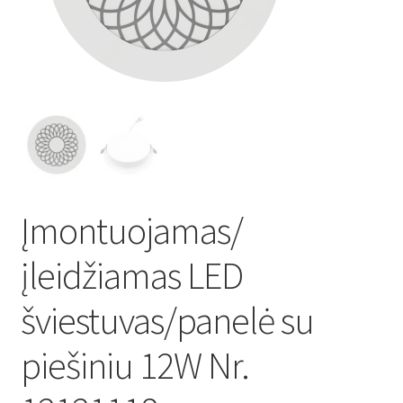
Atsiskaitymo informacija
Prekių pristatymo taisyklės
Gamybos terminai ir procesas
Šviestuvų komponentai
Įmontuojamas/
Kontaktai
įleidžiamas LED
Krepšelis
šviestuvas/panelė su
Parduotuvė
piešiniu 12W Nr.
Paskyra