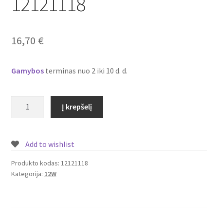
12121118
Plastikai
Plastiko rūšys
16,70
€
Plastiko spalvos
Gamybos
terminas nuo 2 iki 10 d. d.
Wishlist
produkto
Į krepšelį
kiekis:
Įmontuojamas/
įleidžiamas
Add to wishlist
LED
šviestuvas/panelė
Produkto kodas:
12121118
Kategorija:
12W
su
piešiniu
12W
Nr.