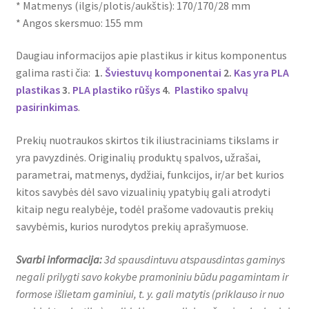
* Matmenys (ilgis/plotis/aukštis): 170/170/28 mm
* Angos skersmuo: 155 mm
Daugiau informacijos apie plastikus ir kitus komponentus
galima rasti čia:
1.
Šviestuvų komponentai
2.
Kas yra PLA
plastikas
3.
PLA plastiko rūšys
4.
Plastiko spalvų
pasirinkimas
.
Prekių nuotraukos skirtos tik iliustraciniams tikslams ir
yra pavyzdinės. Originalių produktų spalvos, užrašai,
parametrai, matmenys, dydžiai, funkcijos, ir/ar bet kurios
kitos savybės dėl savo vizualinių ypatybių gali atrodyti
kitaip negu realybėje, todėl prašome vadovautis prekių
savybėmis, kurios nurodytos prekių aprašymuose.
Svarbi informacija:
3d spausdintuvu atspausdintas gaminys
negali prilygti savo kokybe pramoniniu būdu pagamintam ir
formose išlietam gaminiui, t. y. gali matytis (priklauso ir nuo