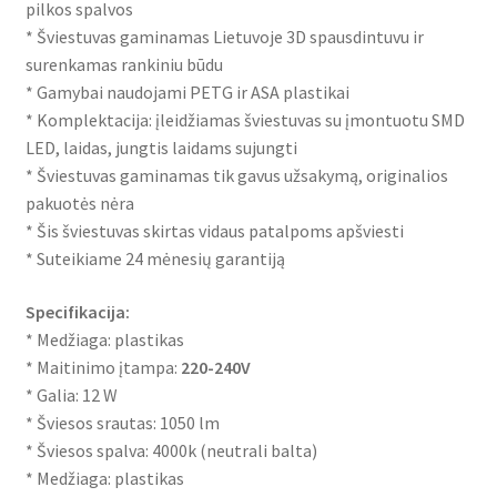
pilkos spalvos
* Šviestuvas gaminamas Lietuvoje 3D spausdintuvu ir
surenkamas rankiniu būdu
* Gamybai naudojami PETG ir ASA plastikai
* Komplektacija: įleidžiamas šviestuvas su įmontuotu SMD
LED, laidas, jungtis laidams sujungti
* Šviestuvas gaminamas tik gavus užsakymą, originalios
pakuotės nėra
* Šis šviestuvas skirtas vidaus patalpoms apšviesti
* Suteikiame 24 mėnesių garantiją
Specifikacija:
* Medžiaga: plastikas
* Maitinimo įtampa:
220-240V
* Galia: 12 W
* Šviesos srautas: 1050 lm
* Šviesos spalva: 4000k (neutrali balta)
* Medžiaga: plastikas