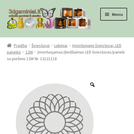
Pereiti
Pereiti
Meniu
prie
prie
meniu
turinio
Pradžia
Pradžia
Šviestuvai
Lubiniai
Įmontuojami šviestuvai, LED
panelės
12W
Įmontuojamas/įleidžiamas LED šviestuvas/panelė
Checkout
su piešiniu 12W Nr. 12121118
Gamyba pagal užsakymą
Zoom
Informacija
Mūsų partneriai
Pirkimo-pardavimo taisyklės
Privatumo politika