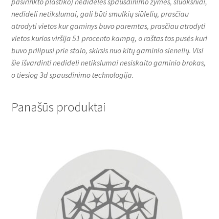
pasirinkto plastiko) nedidelės spausdinimo žymės, sluoksniai,
nedideli netikslumai, gali būti smulkių siūlelių, prasčiau
atrodyti vietos kur gaminys buvo paremtas, prasčiau atrodyti
vietos kurios viršija 51 procento kampą, o raštas tos pusės kuri
buvo prilipusi prie stalo, skirsis nuo kitų gaminio sienelių. Visi
šie išvardinti nedideli netikslumai nesiskaito gaminio brokas,
o tiesiog 3d spausdinimo technologija.
Panašūs produktai