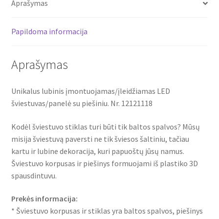
Aprašymas
12121118
Papildoma informacija
Aprašymas
Unikalus lubinis įmontuojamas/įleidžiamas LED
šviestuvas/panelė su piešiniu. Nr. 12121118
Kodėl šviestuvo stiklas turi būti tik baltos spalvos? Mūsų
misija šviestuvą paversti ne tik šviesos šaltiniu, tačiau
kartu ir lubine dekoracija, kuri papuoštų jūsų namus.
Šviestuvo korpusas ir piešinys formuojami iš plastiko 3D
spausdintuvu.
Prekės informacija:
* Šviestuvo korpusas ir stiklas yra baltos spalvos, piešinys