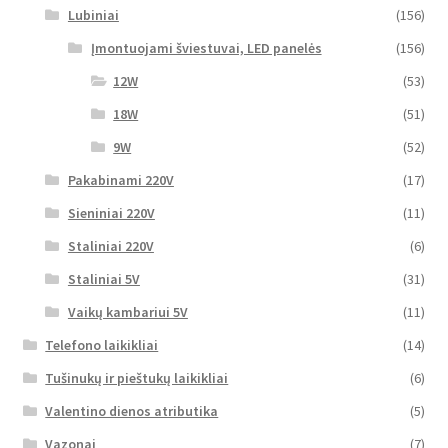
Lubiniai
(156)
Įmontuojami šviestuvai, LED panelės
(156)
12W
(53)
18W
(51)
9W
(52)
Pakabinami 220V
(17)
Sieniniai 220V
(11)
Staliniai 220V
(6)
Staliniai 5V
(31)
Vaikų kambariui 5V
(11)
Telefono laikikliai
(14)
Tušinukų ir pieštukų laikikliai
(6)
Valentino dienos atributika
(5)
Vazonai
(7)