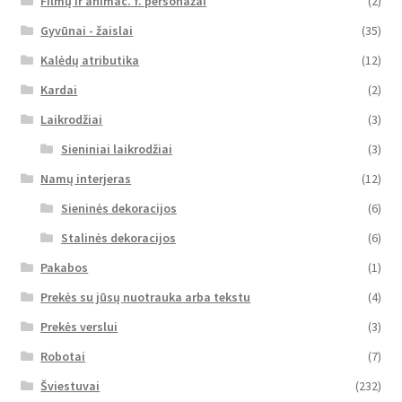
Filmų ir animac. f. personažai
(2)
Gyvūnai - žaislai
(35)
Kalėdų atributika
(12)
Kardai
(2)
Laikrodžiai
(3)
Sieniniai laikrodžiai
(3)
Namų interjeras
(12)
Sieninės dekoracijos
(6)
Stalinės dekoracijos
(6)
Pakabos
(1)
Prekės su jūsų nuotrauka arba tekstu
(4)
Prekės verslui
(3)
Robotai
(7)
Šviestuvai
(232)