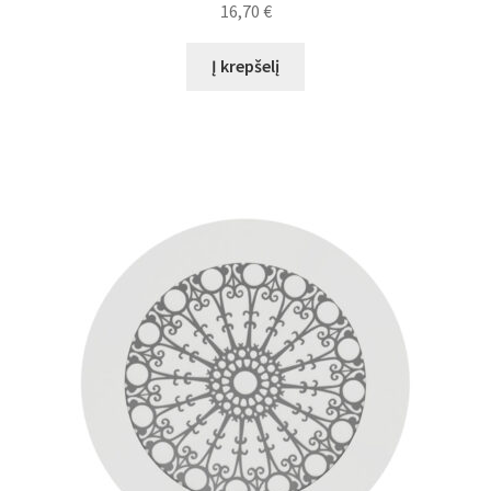
16,70
€
Į krepšelį