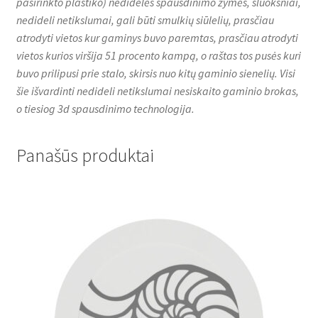
pasirinkto plastiko) nedidelės spausdinimo žymės, sluoksniai,
nedideli netikslumai, gali būti smulkių siūlelių, prasčiau
atrodyti vietos kur gaminys buvo paremtas, prasčiau atrodyti
vietos kurios viršija 51 procento kampą, o raštas tos pusės kuri
buvo prilipusi prie stalo, skirsis nuo kitų gaminio sienelių. Visi
šie išvardinti nedideli netikslumai nesiskaito gaminio brokas,
o tiesiog 3d spausdinimo technologija.
Panašūs produktai