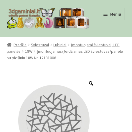
Pereiti
Pereiti
Meniu
prie
prie
meniu
turinio
Pradžia
Pradžia
Šviestuvai
Lubiniai
Įmontuojami šviestuvai, LED
panelės
18W
Įmontuojamas/įleidžiamas LED šviestuvas/panelė
Checkout
su piešiniu 18W Nr. 12131006
Gamyba pagal užsakymą
Zoom
Informacija
Mūsų partneriai
Pirkimo-pardavimo taisyklės
Privatumo politika