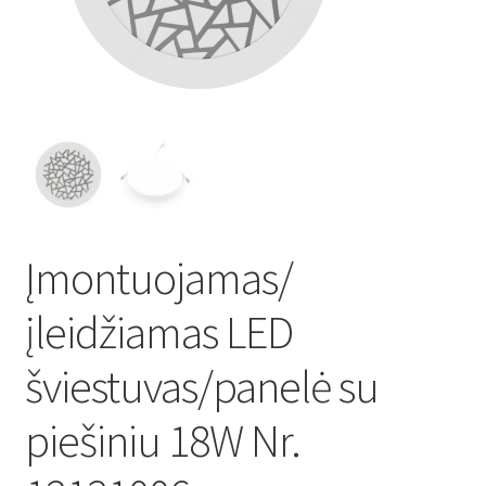
Atsiskaitymo informacija
Prekių pristatymo taisyklės
Gamybos terminai ir procesas
Šviestuvų komponentai
Įmontuojamas/
Kontaktai
įleidžiamas LED
Krepšelis
šviestuvas/panelė su
Parduotuvė
piešiniu 18W Nr.
Paskyra