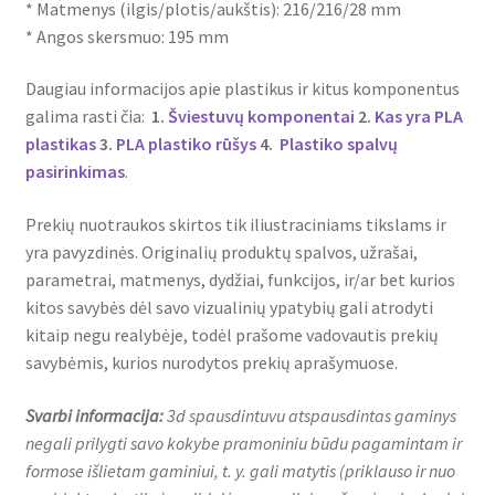
* Matmenys (ilgis/plotis/aukštis): 216/216/28 mm
* Angos skersmuo: 195 mm
Daugiau informacijos apie plastikus ir kitus komponentus
galima rasti čia:
1.
Šviestuvų komponentai
2.
Kas yra PLA
plastikas
3.
PLA plastiko rūšys
4.
Plastiko spalvų
pasirinkimas
.
Prekių nuotraukos skirtos tik iliustraciniams tikslams ir
yra pavyzdinės. Originalių produktų spalvos, užrašai,
parametrai, matmenys, dydžiai, funkcijos, ir/ar bet kurios
kitos savybės dėl savo vizualinių ypatybių gali atrodyti
kitaip negu realybėje, todėl prašome vadovautis prekių
savybėmis, kurios nurodytos prekių aprašymuose.
Svarbi informacija:
3d spausdintuvu atspausdintas gaminys
negali prilygti savo kokybe pramoniniu būdu pagamintam ir
formose išlietam gaminiui, t. y. gali matytis (priklauso ir nuo