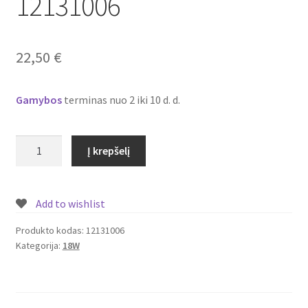
12131006
Plastikai
Plastiko rūšys
22,50
€
Plastiko spalvos
Gamybos
terminas nuo 2 iki 10 d. d.
Wishlist
produkto
Į krepšelį
kiekis:
Įmontuojamas/
įleidžiamas
Add to wishlist
LED
šviestuvas/panelė
Produkto kodas:
12131006
Kategorija:
18W
su
piešiniu
18W
Nr.