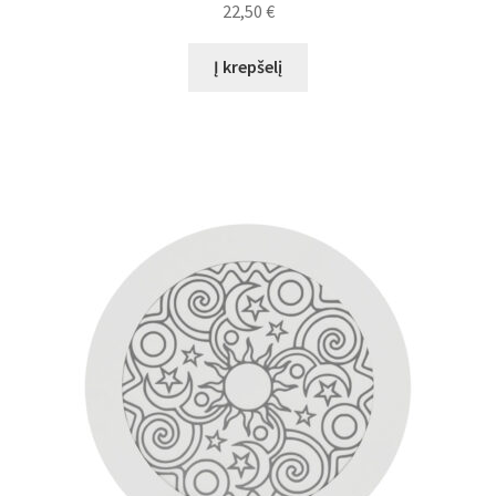
22,50
€
Į krepšelį