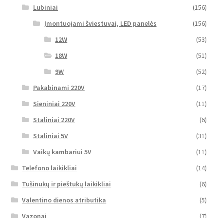
Lubiniai
(156)
Įmontuojami šviestuvai, LED panelės
(156)
12W
(53)
18W
(51)
9W
(52)
Pakabinami 220V
(17)
Sieniniai 220V
(11)
Staliniai 220V
(6)
Staliniai 5V
(31)
Vaikų kambariui 5V
(11)
Telefono laikikliai
(14)
Tušinukų ir pieštukų laikikliai
(6)
Valentino dienos atributika
(5)
Vazonai
(7)