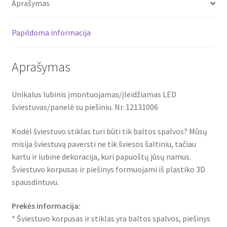
Aprašymas
12131006
Papildoma informacija
Aprašymas
Unikalus lubinis įmontuojamas/įleidžiamas LED
šviestuvas/panelė su piešiniu. Nr. 12131006
Kodėl šviestuvo stiklas turi būti tik baltos spalvos? Mūsų
misija šviestuvą paversti ne tik šviesos šaltiniu, tačiau
kartu ir lubine dekoracija, kuri papuoštų jūsų namus.
Šviestuvo korpusas ir piešinys formuojami iš plastiko 3D
spausdintuvu.
Prekės informacija:
* Šviestuvo korpusas ir stiklas yra baltos spalvos, piešinys