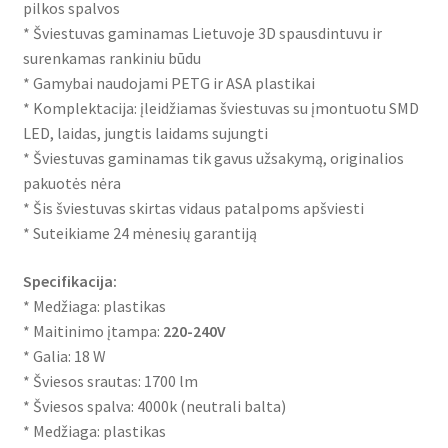
pilkos spalvos
* Šviestuvas gaminamas Lietuvoje 3D spausdintuvu ir
surenkamas rankiniu būdu
* Gamybai naudojami PETG ir ASA plastikai
* Komplektacija: įleidžiamas šviestuvas su įmontuotu SMD
LED, laidas, jungtis laidams sujungti
* Šviestuvas gaminamas tik gavus užsakymą, originalios
pakuotės nėra
* Šis šviestuvas skirtas vidaus patalpoms apšviesti
* Suteikiame 24 mėnesių garantiją
Specifikacija:
* Medžiaga: plastikas
* Maitinimo įtampa:
220-240V
* Galia: 18 W
* Šviesos srautas: 1700 lm
* Šviesos spalva: 4000k (neutrali balta)
* Medžiaga: plastikas