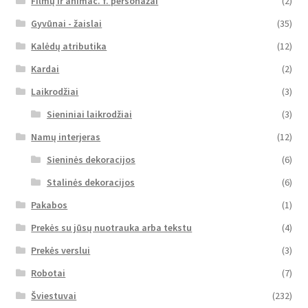
Filmų ir animac. f. personažai
(2)
Gyvūnai - žaislai
(35)
Kalėdų atributika
(12)
Kardai
(2)
Laikrodžiai
(3)
Sieniniai laikrodžiai
(3)
Namų interjeras
(12)
Sieninės dekoracijos
(6)
Stalinės dekoracijos
(6)
Pakabos
(1)
Prekės su jūsų nuotrauka arba tekstu
(4)
Prekės verslui
(3)
Robotai
(7)
Šviestuvai
(232)