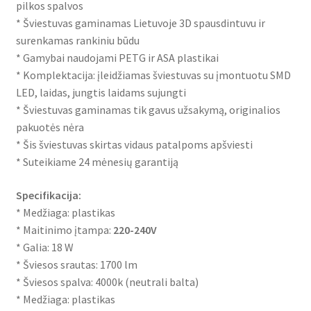
pilkos spalvos
* Šviestuvas gaminamas Lietuvoje 3D spausdintuvu ir
surenkamas rankiniu būdu
* Gamybai naudojami PETG ir ASA plastikai
* Komplektacija: įleidžiamas šviestuvas su įmontuotu SMD
LED, laidas, jungtis laidams sujungti
* Šviestuvas gaminamas tik gavus užsakymą, originalios
pakuotės nėra
* Šis šviestuvas skirtas vidaus patalpoms apšviesti
* Suteikiame 24 mėnesių garantiją
Specifikacija:
* Medžiaga: plastikas
* Maitinimo įtampa:
220-240V
* Galia: 18 W
* Šviesos srautas: 1700 lm
* Šviesos spalva: 4000k (neutrali balta)
* Medžiaga: plastikas