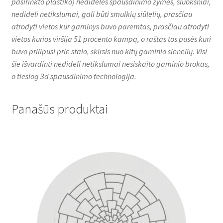
pasirinkto plastiko) nedidelės spausdinimo žymės, sluoksniai,
nedideli netikslumai, gali būti smulkių siūlelių, prasčiau
atrodyti vietos kur gaminys buvo paremtas, prasčiau atrodyti
vietos kurios viršija 51 procento kampą, o raštas tos pusės kuri
buvo prilipusi prie stalo, skirsis nuo kitų gaminio sienelių. Visi
šie išvardinti nedideli netikslumai nesiskaito gaminio brokas,
o tiesiog 3d spausdinimo technologija.
Panašūs produktai