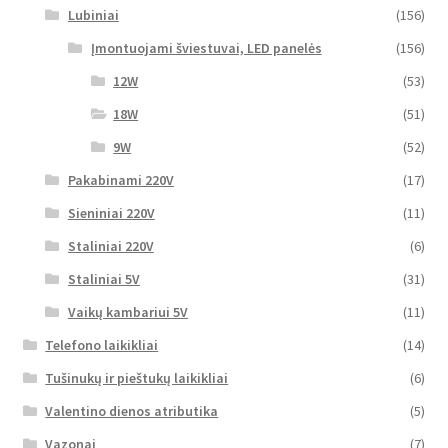
Lubiniai
(156)
Įmontuojami šviestuvai, LED panelės
(156)
12W
(53)
18W
(51)
9W
(52)
Pakabinami 220V
(17)
Sieniniai 220V
(11)
Staliniai 220V
(6)
Staliniai 5V
(31)
Vaikų kambariui 5V
(11)
Telefono laikikliai
(14)
Tušinukų ir pieštukų laikikliai
(6)
Valentino dienos atributika
(5)
Vazonai
(7)