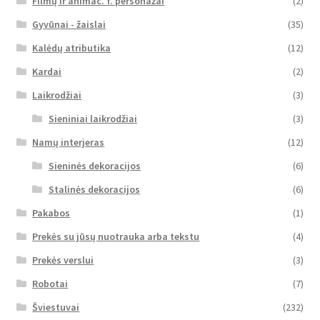
Filmų ir animac. f. personažai
(2)
Gyvūnai - žaislai
(35)
Kalėdų atributika
(12)
Kardai
(2)
Laikrodžiai
(3)
Sieniniai laikrodžiai
(3)
Namų interjeras
(12)
Sieninės dekoracijos
(6)
Stalinės dekoracijos
(6)
Pakabos
(1)
Prekės su jūsų nuotrauka arba tekstu
(4)
Prekės verslui
(3)
Robotai
(7)
Šviestuvai
(232)