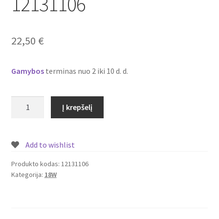
12131106
Plastikai
Plastiko rūšys
22,50
€
Plastiko spalvos
Gamybos
terminas nuo 2 iki 10 d. d.
Wishlist
produkto
Į krepšelį
kiekis:
Įmontuojamas/
įleidžiamas
Add to wishlist
LED
šviestuvas/panelė
Produkto kodas:
12131106
Kategorija:
18W
su
piešiniu
18W
Nr.