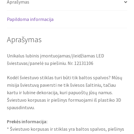
Aprašymas
12131106
Papildoma informacija
Aprašymas
Unikalus lubinis įmontuojamas/įleidžiamas LED
šviestuvas/panelė su piešiniu. Nr. 12131106
Kodėl šviestuvo stiklas turi būti tik baltos spalvos? Mūsų
misija šviestuvą paversti ne tik šviesos šaltiniu, tačiau
kartu ir lubine dekoracija, kuri papuoštų jūsų namus.
Šviestuvo korpusas ir piešinys formuojami iš plastiko 3D
spausdintuvu.
Prekės informacija:
* Šviestuvo korpusas ir stiklas yra baltos spalvos, piešinys