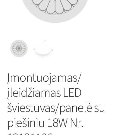
Atsiskaitymo informacija
Prekių pristatymo taisyklės
Gamybos terminai ir procesas
Šviestuvų komponentai
Įmontuojamas/
Kontaktai
įleidžiamas LED
Krepšelis
šviestuvas/panelė su
Parduotuvė
piešiniu 18W Nr.
Paskyra