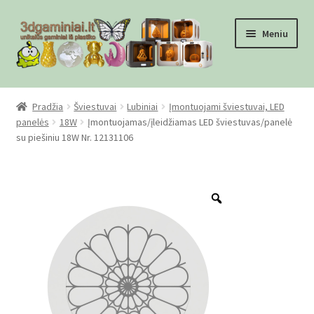
Pereiti
Pereiti
Meniu
prie
prie
meniu
turinio
Pradžia
Pradžia
Šviestuvai
Lubiniai
Įmontuojami šviestuvai, LED
panelės
18W
Įmontuojamas/įleidžiamas LED šviestuvas/panelė
Checkout
su piešiniu 18W Nr. 12131106
Gamyba pagal užsakymą
Zoom
Informacija
Mūsų partneriai
Pirkimo-pardavimo taisyklės
Privatumo politika