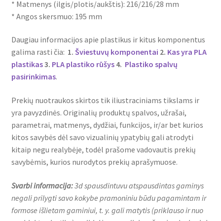
* Matmenys (ilgis/plotis/aukštis): 216/216/28 mm
* Angos skersmuo: 195 mm
Daugiau informacijos apie plastikus ir kitus komponentus
galima rasti čia:
1.
Šviestuvų komponentai
2.
Kas yra PLA
plastikas
3.
PLA plastiko rūšys
4.
Plastiko spalvų
pasirinkimas
.
Prekių nuotraukos skirtos tik iliustraciniams tikslams ir
yra pavyzdinės. Originalių produktų spalvos, užrašai,
parametrai, matmenys, dydžiai, funkcijos, ir/ar bet kurios
kitos savybės dėl savo vizualinių ypatybių gali atrodyti
kitaip negu realybėje, todėl prašome vadovautis prekių
savybėmis, kurios nurodytos prekių aprašymuose.
Svarbi informacija:
3d spausdintuvu atspausdintas gaminys
negali prilygti savo kokybe pramoniniu būdu pagamintam ir
formose išlietam gaminiui, t. y. gali matytis (priklauso ir nuo