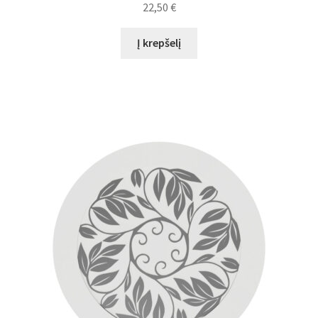
22,50
€
Į krepšelį