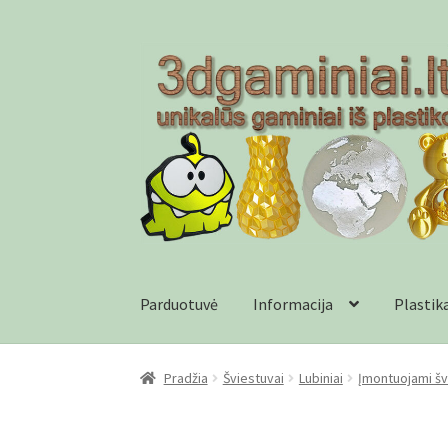
Pereiti
Pereiti
prie
prie
meniu
turinio
Parduotuvė
Informacija
Plastik
Pradžia
Checkout
Gamyba pagal užsakymą
In
Pradžia
Šviestuvai
Lubiniai
Įmontuojami šv