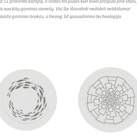
ija 51 procento kampą, o raštas tos pusės kuri buvo prilipusi prie stalo,
is nuo kitų gaminio sienelių. Visi šie išvardinti nedideli netikslumai
skaito gaminio brokas, o tiesiog 3d spausdinimo technologija.