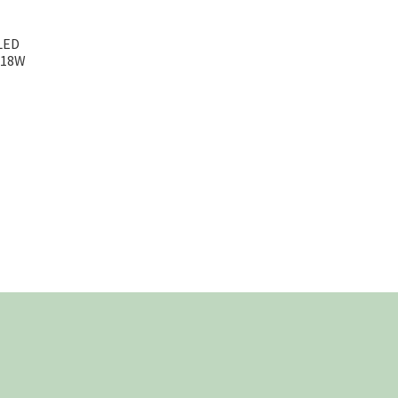
LED
u 18W