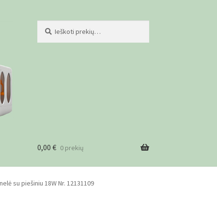
Ieškoti:
Ieškoti
0,00
€
0 prekių
ist
elė su piešiniu 18W Nr. 12131109