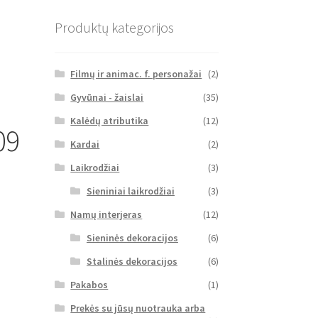
Produktų kategorijos
Filmų ir animac. f. personažai
(2)
Gyvūnai - žaislai
(35)
Kalėdų atributika
(12)
09
Kardai
(2)
Laikrodžiai
(3)
Sieniniai laikrodžiai
(3)
Namų interjeras
(12)
Sieninės dekoracijos
(6)
Stalinės dekoracijos
(6)
Pakabos
(1)
Prekės su jūsų nuotrauka arba