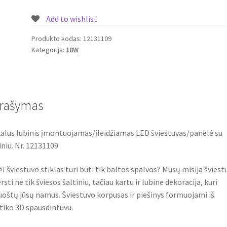
įleidžiamas
Add to wishlist
LED
šviestuvas/panelė
Produkto kodas:
12131109
Kategorija:
18W
su
piešiniu
18W
Nr.
12131109
rašymas
alus lubinis įmontuojamas/įleidžiamas LED šviestuvas/panelė su
iniu. Nr. 12131109
l šviestuvo stiklas turi būti tik baltos spalvos? Mūsų misija šviest
rsti ne tik šviesos šaltiniu, tačiau kartu ir lubine dekoracija, kuri
oštų jūsų namus. Šviestuvo korpusas ir piešinys formuojami iš
tiko 3D spausdintuvu.