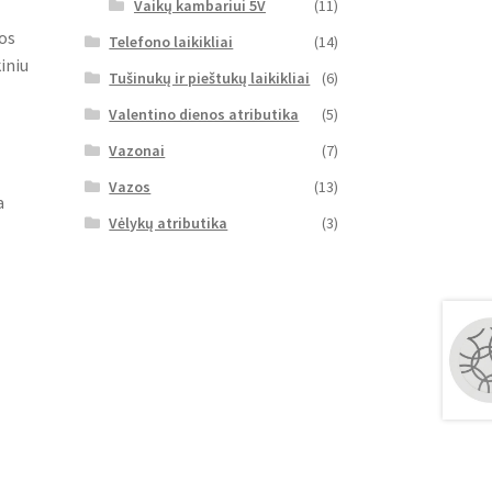
Vaikų kambariui 5V
(11)
vos
Telefono laikikliai
(14)
iniu
Tušinukų ir pieštukų laikikliai
(6)
Valentino dienos atributika
(5)
Vazonai
(7)
Vazos
(13)
a
Vėlykų atributika
(3)