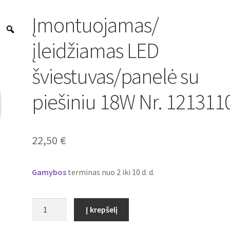
Įmontuojamas/
Zoom
įleidžiamas LED
šviestuvas/panelė su
piešiniu 18W Nr. 121311
22,50
€
Gamybos
terminas nuo 2 iki 10 d. d.
produkto
Į krepšelį
kiekis:
Įmontuojamas/