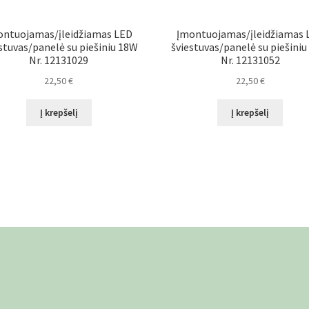
ontuojamas/įleidžiamas LED
Įmontuojamas/įleidžiamas 
stuvas/panelė su piešiniu 18W
šviestuvas/panelė su piešini
Nr. 12131029
Nr. 12131052
22,50
€
22,50
€
Į krepšelį
Į krepšelį