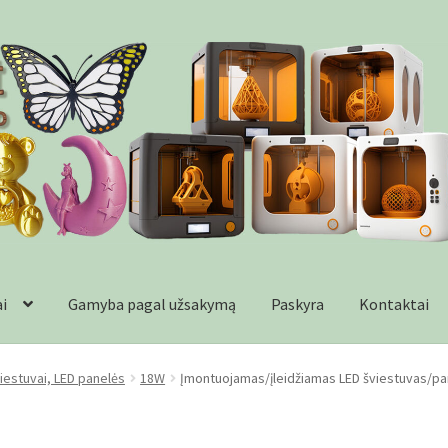
ai
Gamyba pagal užsakymą
Paskyra
Kontaktai
formacija
Kontaktai
Krepšelis
Parduotuvė
Paskyra
Plastikai
Wishl
iestuvai, LED panelės
18W
Įmontuojamas/įleidžiamas LED šviestuvas/pan