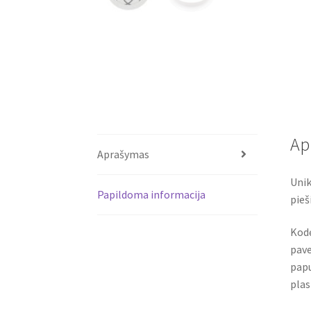
Ap
Aprašymas
Unik
Papildoma informacija
pieš
Kodė
pave
papu
plas