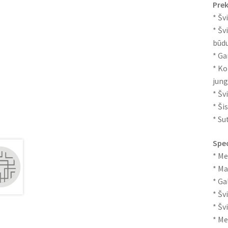
Prek
* Šv
* Šv
būd
* Ga
* Ko
jung
* Šv
* Ši
* Su
Spec
* Me
* Ma
* Ga
* Šv
* Šv
* Me