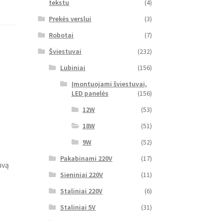
tekstu
(4)
Prekės verslui
(3)
Robotai
(7)
Šviestuvai
(232)
Lubiniai
(156)
Įmontuojami šviestuvai,
LED panelės
(156)
12W
(53)
18W
(51)
9W
(52)
Pakabinami 220V
(17)
uvą
Sieniniai 220V
(11)
Staliniai 220V
(6)
Staliniai 5V
(31)