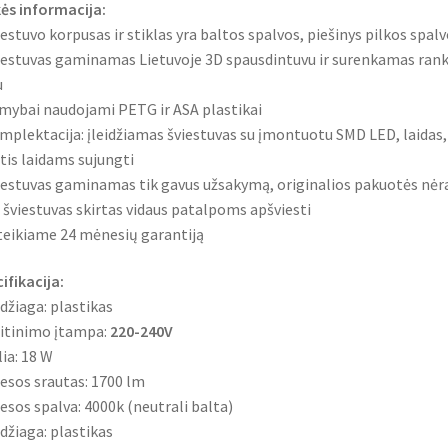
ės informacija:
iestuvo korpusas ir stiklas yra baltos spalvos, piešinys pilkos spal
iestuvas gaminamas Lietuvoje 3D spausdintuvu ir surenkamas rank
u
mybai naudojami PETG ir ASA plastikai
mplektacija: įleidžiamas šviestuvas su įmontuotu SMD LED, laidas,
tis laidams sujungti
iestuvas gaminamas tik gavus užsakymą, originalios pakuotės nėr
s šviestuvas skirtas vidaus patalpoms apšviesti
teikiame 24 mėnesių garantiją
ifikacija:
džiaga: plastikas
itinimo įtampa:
220-240V
lia: 18 W
iesos srautas: 1700 lm
iesos spalva: 4000k (neutrali balta)
džiaga: plastikas