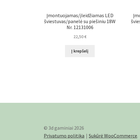
Įmontuojamas/įleidžiamas LED
Įm
šviestuvas/panelė su piešiniu 18W
švie
Nr. 12131006
22,50
€
Į krepšelį
© 3d gaminiai 2026
Privatumo politika
Sukūrė WooCommerce
.