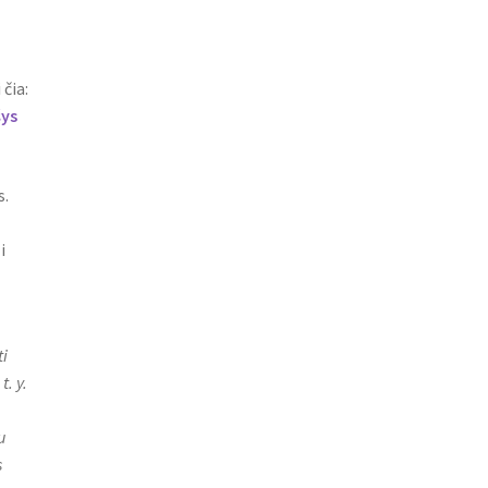
 čia:
šys
s.
i
i
. y.
u
s