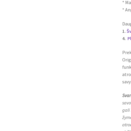
* Ma
* A
Daug
1.
Š
4.
P
Prek
Orig
funk
atro
savy
Svar
savo
gali
žymė
atro