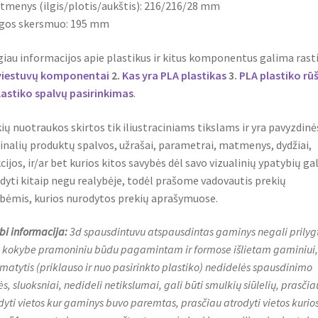
tmenys (ilgis/plotis/aukštis): 216/216/28 mm
ngos skersmuo: 195 mm
iau informacijos apie plastikus ir kitus komponentus galima rasti
viestuvų komponentai
2.
Kas yra PLA plastikas
3.
PLA plastiko rū
lastiko spalvų pasirinkimas
.
ių nuotraukos skirtos tik iliustraciniams tikslams ir yra pavyzdinė
inalių produktų spalvos, užrašai, parametrai, matmenys, dydžiai,
cijos, ir/ar bet kurios kitos savybės dėl savo vizualinių ypatybių gal
dyti kitaip negu realybėje, todėl prašome vadovautis prekių
bėmis, kurios nurodytos prekių aprašymuose.
bi informacija:
3d spausdintuvu atspausdintas gaminys negali prilygt
 kokybe pramoniniu būdu pagamintam ir formose išlietam gaminiui, t
 matytis (priklauso ir nuo pasirinkto plastiko) nedidelės spausdinimo
s, sluoksniai, nedideli netikslumai, gali būti smulkių siūlelių, prasčia
dyti vietos kur gaminys buvo paremtas, prasčiau atrodyti vietos kurio