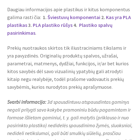
Daugiau informacijos apie plastikus ir kitus komponentus
galima rasti čia:
1.
Šviestuvų komponentai
2.
Kas yra PLA
plastikas
3.
PLA plastiko rūšys
4.
Plastiko spalvų
pasirinkimas
.
Prekių nuotraukos skirtos tik iliustraciniams tikslams ir
yra pavyzdinės. Originalių produktų spalvos, užrašai,
parametrai, matmenys, dydžiai, funkcijos, ir/ar bet kurios
kitos savybės dėl savo vizualinių ypatybių gali atrodyti
kitaip negu realybėje, todėl prašome vadovautis prekių
savybėmis, kurios nurodytos prekių aprašymuose.
Svarbi informacija:
3d spausdintuvu atspausdintas gaminys
negali prilygti savo kokybe pramoniniu būdu pagamintam ir
formose išlietam gaminiui, t. y. gali matytis (priklauso ir nuo
pasirinkto plastiko) nedidelės spausdinimo žymės, sluoksniai,
nedideli netikslumai, gali būti smulkių siūlelių, prasčiau