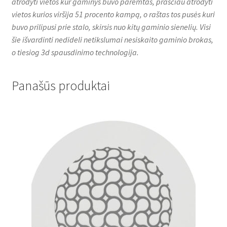
atrodyti vietos kur gaminys buvo paremtas, prasčiau atrodyti
vietos kurios viršija 51 procento kampą, o raštas tos pusės kuri
buvo prilipusi prie stalo, skirsis nuo kitų gaminio sienelių. Visi
šie išvardinti nedideli netikslumai nesiskaito gaminio brokas,
o tiesiog 3d spausdinimo technologija.
Panašūs produktai