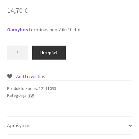
Plastikai
14,70
€
Plastiko rūšys
Gamybos
terminas nuo 2 iki 10 d. d.
Plastiko spalvos
produkto
Į krepšelį
Wishlist
kiekis:
Įmontuojamas/
įleidžiamas
Add to wishlist
LED
šviestuvas
Produkto kodas:
12111053
Kategorija:
9W
su
piešiniu
9W
Nr.
Aprašymas
12111053