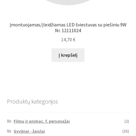
Įmontuojamas/įleidžiamas LED šviestuvas su piešiniu 9W
Nr. 12111024
14,70
€
Į krepšelį
Produktų kategorijos
Filmų ir animac. f. personažai
(2)
Gyvūnai - žaislai
(35)