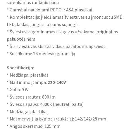
surenkamas rankiniu būdu
* Gamybai naudojami PETG ir ASA plastikai
* Komplektacija: įleidžiamas šviestuvas su įmontuotu SMD
LED, laidas, jungtis laidams sujungti
* Šviestuvas gaminamas tik gavus užsakymą, originalios
pakuotės nėra
* Šis šviestuvas skirtas vidaus patalpoms apšviesti
* Suteikiame 24 mėnesių garantiją
Specifikacija:
* Medžiaga: plastikas
* Maitinimo įtampa:
220-240V
* Galia: 9 W
* Šviesos srautas: 800 lm
* Šviesos spalva: 4000k (neutrali balta)
* Medžiaga: plastikas
* Matmenys (ilgis/plotis/aukštis): 142/142/28 mm
* Angos skersmuo: 125 mm