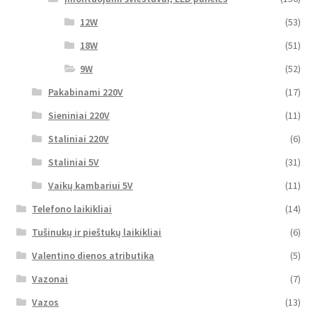
12W
(53)
18W
(51)
9W
(52)
Pakabinami 220V
(17)
Sieniniai 220V
(11)
Staliniai 220V
(6)
Staliniai 5V
(31)
Vaikų kambariui 5V
(11)
Telefono laikikliai
(14)
Tušinukų ir pieštukų laikikliai
(6)
Valentino dienos atributika
(5)
Vazonai
(7)
Vazos
(13)