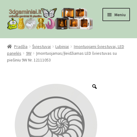
Pereiti
Pereiti
Meniu
prie
prie
meniu
turinio
Pradžia
Pradžia
Šviestuvai
Lubiniai
Įmontuojami šviestuvai, LED
panelės
9W
Įmontuojamas/įleidžiamas LED šviestuvas su
Checkout
piešiniu 9W Nr. 12111053
Gamyba pagal užsakymą
Zoom
Informacija
Mūsų partneriai
Pirkimo-pardavimo taisyklės
Privatumo politika