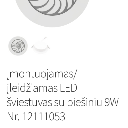
Atsiskaitymo informacija
Prekių pristatymo taisyklės
Gamybos terminai ir procesas
Šviestuvų komponentai
Įmontuojamas/
Kontaktai
įleidžiamas LED
Krepšelis
šviestuvas su piešiniu 9W
Parduotuvė
Nr. 12111053
Paskyra