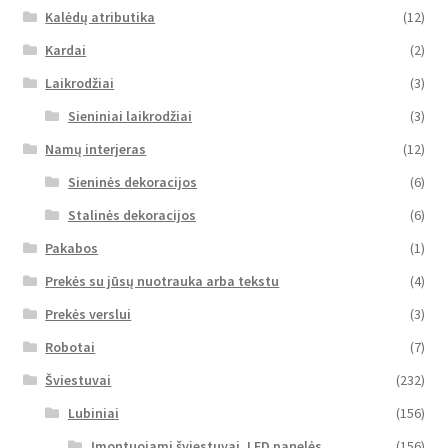
Kalėdų atributika
(12)
Kardai
(2)
Laikrodžiai
(3)
Sieniniai laikrodžiai
(3)
Namų interjeras
(12)
Sieninės dekoracijos
(6)
Stalinės dekoracijos
(6)
Pakabos
(1)
Prekės su jūsų nuotrauka arba tekstu
(4)
Prekės verslui
(3)
Robotai
(7)
Šviestuvai
(232)
Lubiniai
(156)
Įmontuojami šviestuvai, LED panelės
(156)