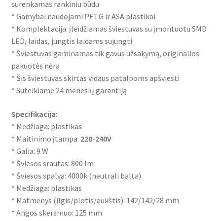
surenkamas rankiniu būdu
* Gamybai naudojami PETG ir ASA plastikai
* Komplektacija: įleidžiamas šviestuvas su įmontuotu SMD
LED, laidas, jungtis laidams sujungti
* Šviestuvas gaminamas tik gavus užsakymą, originalios
pakuotės nėra
* Šis šviestuvas skirtas vidaus patalpoms apšviesti
* Suteikiame 24 mėnesių garantiją
Specifikacija:
* Medžiaga: plastikas
* Maitinimo įtampa:
220-240V
* Galia: 9 W
* Šviesos srautas: 800 lm
* Šviesos spalva: 4000k (neutrali balta)
* Medžiaga: plastikas
* Matmenys (ilgis/plotis/aukštis): 142/142/28 mm
* Angos skersmuo: 125 mm