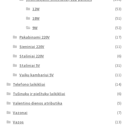
12W
(53)
18W
(51)
9W
(52)
Pakabinami 220V
(17)
Sieniniai 220V
(11)
Staliniai 220V
(6)
Staliniai 5V
(31)
Vaikų kambariui 5V
(11)
Telefono laikikliai
(14)
Tušinukų ir pieštukų laikikliai
(6)
Valentino dienos atributika
(5)
Vazonai
(7)
Vazos
(13)