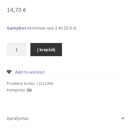
Plastikai
14,70
€
Plastiko rūšys
Gamybos
terminas nuo 2 iki 10 d. d.
Plastiko spalvos
produkto
Į krepšelį
Wishlist
kiekis:
Įmontuojamas/
įleidžiamas
Add to wishlist
LED
šviestuvas
Produkto kodas:
12111094
Kategorija:
9W
su
piešiniu
9W
Nr.
Aprašymas
12111094