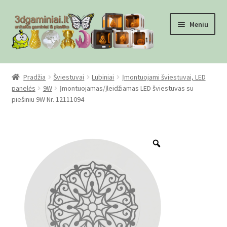
Pereiti
Pereiti
Meniu
prie
prie
meniu
turinio
Pradžia
Pradžia
Šviestuvai
Lubiniai
Įmontuojami šviestuvai, LED
panelės
9W
Įmontuojamas/įleidžiamas LED šviestuvas su
Checkout
piešiniu 9W Nr. 12111094
Gamyba pagal užsakymą
Zoom
Informacija
Mūsų partneriai
Pirkimo-pardavimo taisyklės
Privatumo politika