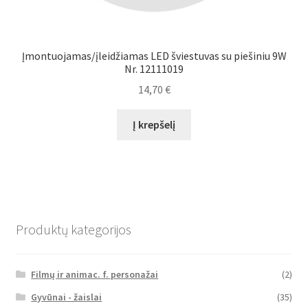
Įmontuojamas/įleidžiamas LED šviestuvas su piešiniu 9W
Nr. 12111019
14,70
€
Į krepšelį
Produktų kategorijos
Filmų ir animac. f. personažai
(2)
Gyvūnai - žaislai
(35)