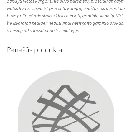
atrodyti vietos kur gaminys buvo paremtas, prasčiau atrodyti
vietos kurios viršija 51 procento kampą, o raštas tos pusės kuri
buvo prilipusi prie stalo, skirsis nuo kitų gaminio sienelių. Visi
šie išvardinti nedideli netikslumai nesiskaito gaminio brokas,
o tiesiog 3d spausdinimo technologija.
Panašūs produktai