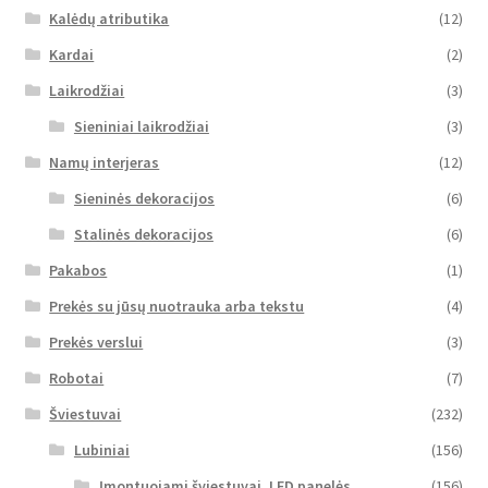
Kalėdų atributika
(12)
Kardai
(2)
Laikrodžiai
(3)
Sieniniai laikrodžiai
(3)
Namų interjeras
(12)
Sieninės dekoracijos
(6)
Stalinės dekoracijos
(6)
Pakabos
(1)
Prekės su jūsų nuotrauka arba tekstu
(4)
Prekės verslui
(3)
Robotai
(7)
Šviestuvai
(232)
Lubiniai
(156)
Įmontuojami šviestuvai, LED panelės
(156)