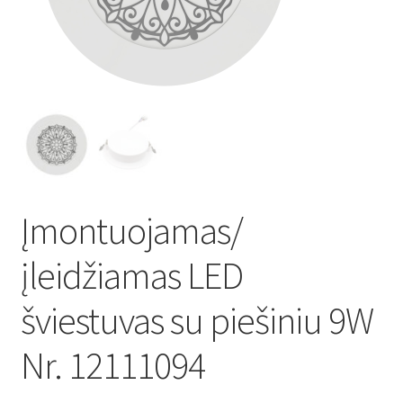
Atsiskaitymo informacija
Prekių pristatymo taisyklės
Gamybos terminai ir procesas
Šviestuvų komponentai
Įmontuojamas/
Kontaktai
įleidžiamas LED
Krepšelis
šviestuvas su piešiniu 9W
Parduotuvė
Nr. 12111094
Paskyra