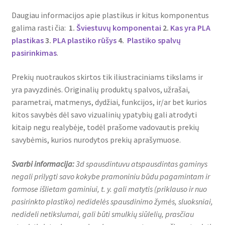
Daugiau informacijos apie plastikus ir kitus komponentus
galima rasti čia:
1.
Šviestuvų komponentai
2.
Kas yra PLA
plastikas
3.
PLA plastiko rūšys
4.
Plastiko spalvų
pasirinkimas
.
Prekių nuotraukos skirtos tik iliustraciniams tikslams ir
yra pavyzdinės. Originalių produktų spalvos, užrašai,
parametrai, matmenys, dydžiai, funkcijos, ir/ar bet kurios
kitos savybės dėl savo vizualinių ypatybių gali atrodyti
kitaip negu realybėje, todėl prašome vadovautis prekių
savybėmis, kurios nurodytos prekių aprašymuose.
Svarbi informacija:
3d spausdintuvu atspausdintas gaminys
negali prilygti savo kokybe pramoniniu būdu pagamintam ir
formose išlietam gaminiui, t. y. gali matytis (priklauso ir nuo
pasirinkto plastiko) nedidelės spausdinimo žymės, sluoksniai,
nedideli netikslumai, gali būti smulkių siūlelių, prasčiau