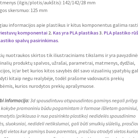
tmenys (ilgis/plotis/aukštis): 142/142/28 mm
ngos skersmuo: 125 mm
iau informacijos apie plastikus ir kitus komponentus galima rasti
viestuvų komponentai
2.
Kas yra PLA plastikas
3.
PLA plastiko rū
lastiko spalvų pasirinkimas
.
ių nuotraukos skirtos tik iliustraciniams tikslams ir yra pavyzdinė
inalių produktų spalvos, užrašai, parametrai, matmenys, dydžiai,
cijos, ir/ar bet kurios kitos savybės dėl savo vizualinių ypatybių gal
dyti kitaip negu realybėje, todėl prašome vadovautis prekių
bėmis, kurios nurodytos prekių aprašymuose.
bi informacija:
3d spausdintuvu atspausdintas gaminys negali prilygt
 kokybe pramoniniu būdu pagamintam ir formose išlietam gaminiui, t
 matytis (priklauso ir nuo pasirinkto plastiko) nedidelės spausdinimo
s, sluoksniai, nedideli netikslumai, gali būti smulkių siūlelių, prasčia
dyti vietos kur gaminys buvo paremtas, prasčiau atrodyti vietos kurio