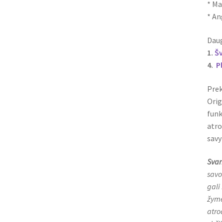
* Ma
* A
Daug
1.
Š
4.
P
Prek
Orig
funk
atro
savy
Svar
savo
gali
žymė
atro