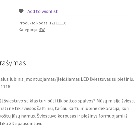
įleidžiamas
Add to wishlist
LED
šviestuvas
Produkto kodas:
12111116
Kategorija:
9W
su
piešiniu
9W
Nr.
12111116
rašymas
alus lubinis įmontuojamas/įleidžiamas LED šviestuvas su piešiniu. 
11116
l šviestuvo stiklas turi būti tik baltos spalvos? Mūsų misija šviest
rsti ne tik šviesos šaltiniu, tačiau kartu ir lubine dekoracija, kuri
oštų jūsų namus. Šviestuvo korpusas ir piešinys formuojami iš
tiko 3D spausdintuvu.