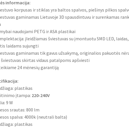
ės informacija:
iestuvo korpusas ir stiklas yra baltos spalvos, piešinys pilkos spal
iestuvas gaminamas Lietuvoje 3D spausdintuvu ir surenkamas rank
u
mybai naudojami PETG ir ASA plastikai
mplektacija: įleidžiamas šviestuvas su įmontuotu SMD LED, laidas,
tis laidams sujungti
iestuvas gaminamas tik gavus užsakymą, originalios pakuotės nėr
s šviestuvas skirtas vidaus patalpoms apšviesti
teikiame 24 mėnesių garantiją
ifikacija:
džiaga: plastikas
itinimo įtampa:
220-240V
lia: 9 W
iesos srautas: 800 lm
iesos spalva: 4000k (neutrali balta)
džiaga: plastikas