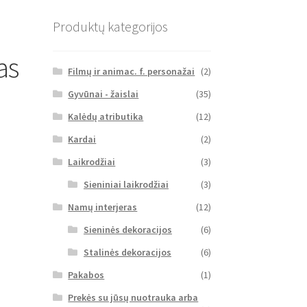
Produktų kategorijos
as
Filmų ir animac. f. personažai
(2)
Gyvūnai - žaislai
(35)
Kalėdų atributika
(12)
Kardai
(2)
Laikrodžiai
(3)
Sieniniai laikrodžiai
(3)
Namų interjeras
(12)
Sieninės dekoracijos
(6)
Stalinės dekoracijos
(6)
Pakabos
(1)
Prekės su jūsų nuotrauka arba