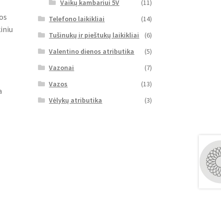
Vaikų kambariui 5V
(11)
vos
Telefono laikikliai
(14)
iniu
Tušinukų ir pieštukų laikikliai
(6)
Valentino dienos atributika
(5)
Vazonai
(7)
Vazos
(13)
a
Vėlykų atributika
(3)