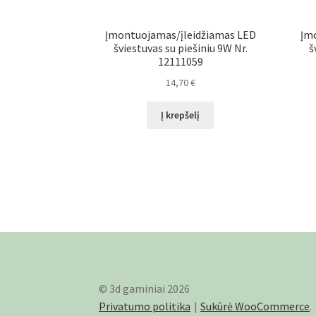
Įmontuojamas/įleidžiamas LED
Įm
šviestuvas su piešiniu 9W Nr.
š
12111059
14,70
€
Į krepšelį
© 3d gaminiai 2026
Privatumo politika
Sukūrė WooCommerce
.