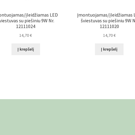
ontuojamas/įleidžiamas LED
Įmontuojamas/įleidžiamas 
viestuvas su piešiniu 9W Nr.
šviestuvas su piešiniu 9W N
12111024
12111020
14,70
€
14,70
€
Į krepšelį
Į krepšelį