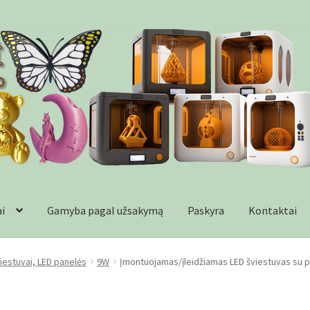
ai
Gamyba pagal užsakymą
Paskyra
Kontaktai
formacija
Kontaktai
Krepšelis
Parduotuvė
Paskyra
Plastikai
Wishl
iestuvai, LED panelės
9W
Įmontuojamas/įleidžiamas LED šviestuvas su p