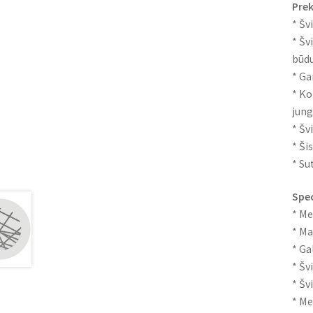
Prek
* Šv
* Šv
būd
* Ga
* Ko
jung
* Šv
* Ši
* Su
Spec
* Me
* Ma
* Ga
* Šv
* Šv
* Me