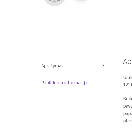
Ap
Aprašymas
Unik
Papildoma informacija
121
Kodė
pave
papu
plas