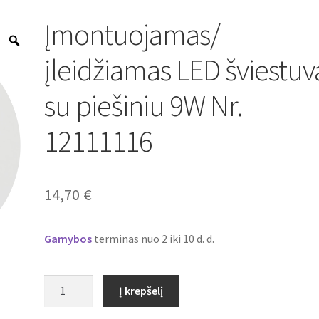
Įmontuojamas/
Zoom
įleidžiamas LED šviestuv
su piešiniu 9W Nr.
12111116
14,70
€
Gamybos
terminas nuo 2 iki 10 d. d.
produkto
Į krepšelį
kiekis:
Įmontuojamas/