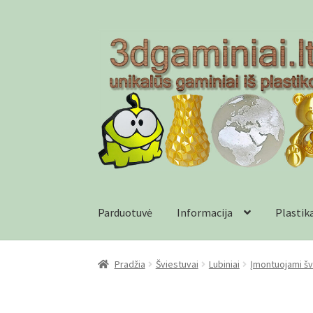
Pereiti
Pereiti
prie
prie
meniu
turinio
Parduotuvė
Informacija
Plastik
Pradžia
Checkout
Gamyba pagal užsakymą
In
Pradžia
Šviestuvai
Lubiniai
Įmontuojami šv