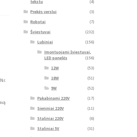
tekstu
(4)
Prekės verslui
(3)
Robotai
(7)
Šviestuvai
(232)
Lubiniai
(156)
Įmontuojami šviestuvai,
LED panelės
(156)
12W
(53)
18W
(51)
Nr.
9W
(52)
Pakabinami 220V
(17)
uvą
Sieniniai 220V
(11)
Staliniai 220V
(6)
Staliniai 5V
(31)