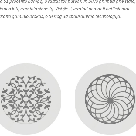
ija 51 procento kampą, o raštas tos pusės kuri buvo prilipusi prie stalo,
is nuo kitų gaminio sienelių. Visi šie išvardinti nedideli netikslumai
skaito gaminio brokas, o tiesiog 3d spausdinimo technologija.