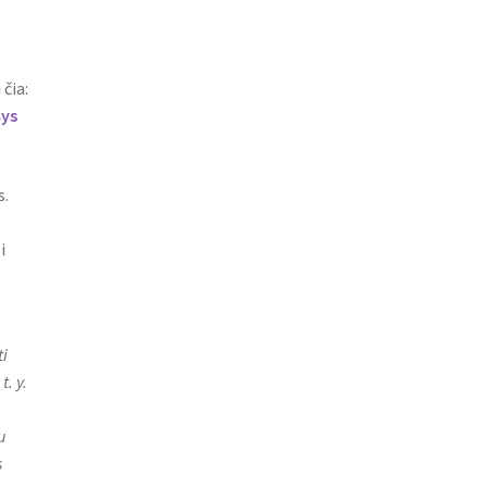
 čia:
šys
s.
i
i
. y.
u
s