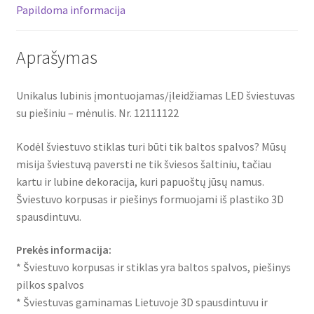
12111122
Papildoma informacija
Aprašymas
Unikalus lubinis įmontuojamas/įleidžiamas LED šviestuvas
su piešiniu – mėnulis. Nr. 12111122
Kodėl šviestuvo stiklas turi būti tik baltos spalvos? Mūsų
misija šviestuvą paversti ne tik šviesos šaltiniu, tačiau
kartu ir lubine dekoracija, kuri papuoštų jūsų namus.
Šviestuvo korpusas ir piešinys formuojami iš plastiko 3D
spausdintuvu.
Prekės informacija:
* Šviestuvo korpusas ir stiklas yra baltos spalvos, piešinys
pilkos spalvos
* Šviestuvas gaminamas Lietuvoje 3D spausdintuvu ir