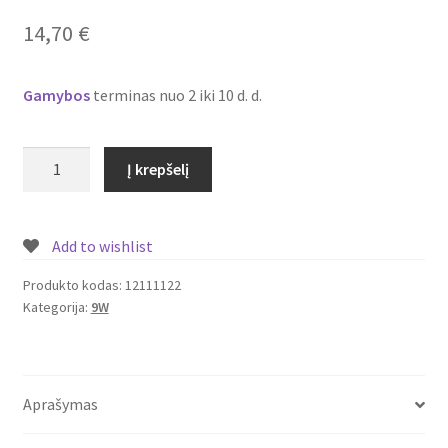
Plastikai
14,70
€
Plastiko rūšys
Gamybos
terminas nuo 2 iki 10 d. d.
Plastiko spalvos
produkto
Į krepšelį
Wishlist
kiekis:
Įmontuojamas/
įleidžiamas
Add to wishlist
LED
šviestuvas
Produkto kodas:
12111122
Kategorija:
9W
su
piešiniu
-
mėnulis
Aprašymas
9W
Nr.