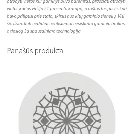
atrodyti vietos kur gaminys buvo paremtas, prasčiau atrodyti
vietos kurios viršija 51 procento kampą, o raštas tos pusės kuri
buvo prilipusi prie stalo, skirsis nuo kitų gaminio sienelių. Visi
šie išvardinti nedideli netikslumai nesiskaito gaminio brokas,
o tiesiog 3d spausdinimo technologija.
Panašūs produktai