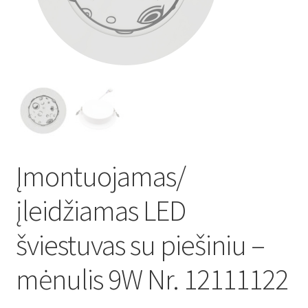
Atsiskaitymo informacija
Prekių pristatymo taisyklės
Gamybos terminai ir procesas
Šviestuvų komponentai
Įmontuojamas/
Kontaktai
įleidžiamas LED
Krepšelis
šviestuvas su piešiniu –
Parduotuvė
mėnulis 9W Nr. 12111122
Paskyra