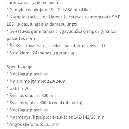
surenkamas rankiniu būdu
* Gamybai naudojami PETG ir ASA plastikai
* Komplektacija: įleidžiamas šviestuvas su įmontuotu SMD
LED, laidas, jungtis laidams sujungti
* Šviestuvas gaminamas tik gavus užsakymą, originalios
pakuotės nėra
* Šis šviestuvas skirtas vidaus patalpoms apšviesti
* Suteikiame 24 mėnesių garantiją
Specifikacija:
* Medžiaga: plastikas
* Maitinimo įtampa:
220-240V
* Galia: 9 W
* Šviesos srautas: 800 lm
* Šviesos spalva: 4000k (neutrali balta)
* Medžiaga: plastikas
* Matmenys (ilgis/plotis/aukštis): 142/142/28 mm
* Angos skersmuo: 125 mm