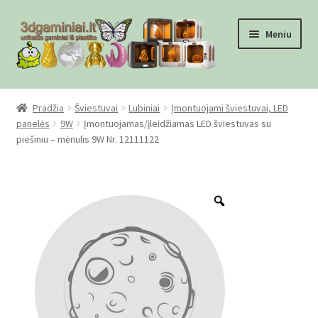
Pereiti
Pereiti
Meniu
prie
prie
meniu
turinio
Pradžia
Pradžia
Šviestuvai
Lubiniai
Įmontuojami šviestuvai, LED
panelės
9W
Įmontuojamas/įleidžiamas LED šviestuvas su
Checkout
piešiniu – mėnulis 9W Nr. 12111122
Gamyba pagal užsakymą
Zoom
Informacija
Mūsų partneriai
Pirkimo-pardavimo taisyklės
Privatumo politika