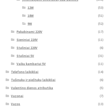
12W
(53)
18W
(51)
9W
(52)
Pakabinami 220V
(17)
Sieniniai 220V
(11)
Staliniai 220V
(6)
Staliniai 5V
(31)
Vaikų kambariui 5V
(11)
Telefono laikikliai
(14)
Tušinukų ir pieštukų laikikliai
(6)
Valentino dienos atributika
(5)
Vazonai
(7)
Vazos
(13)