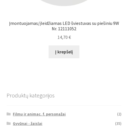
Įmontuojamas/įleidžiamas LED šviestuvas su piešiniu 9W
Nr. 12111052
14,70
€
Į krepšelį
Produktų kategorijos
Filmų ir animac. f. personažai
(2)
Gyvūnai - žaislai
(35)