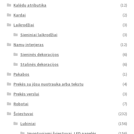
Kalėdų atributika
(12)
Kardai
(2)
Laikrodžiai
(3)
Sieniniai laikrodžiai
(3)
Namų interjeras
(12)
Sieninės dekoracijos
(6)
Stalinės dekoracijos
(6)
Pakabos
(1)
Prekės su jūsų nuotrauka arba tekstu
(4)
Prekės verslui
(3)
Robotai
(7)
Šviestuvai
(232)
Lubiniai
(156)
Įmontuojami šviestuvai, LED panelės
(156)