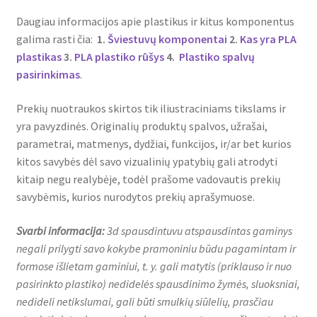
Daugiau informacijos apie plastikus ir kitus komponentus
galima rasti čia:
1.
Šviestuvų komponentai
2.
Kas yra PLA
plastikas
3.
PLA plastiko rūšys
4.
Plastiko spalvų
pasirinkimas
.
Prekių nuotraukos skirtos tik iliustraciniams tikslams ir
yra pavyzdinės. Originalių produktų spalvos, užrašai,
parametrai, matmenys, dydžiai, funkcijos, ir/ar bet kurios
kitos savybės dėl savo vizualinių ypatybių gali atrodyti
kitaip negu realybėje, todėl prašome vadovautis prekių
savybėmis, kurios nurodytos prekių aprašymuose.
Svarbi informacija:
3d spausdintuvu atspausdintas gaminys
negali prilygti savo kokybe pramoniniu būdu pagamintam ir
formose išlietam gaminiui, t. y. gali matytis (priklauso ir nuo
pasirinkto plastiko) nedidelės spausdinimo žymės, sluoksniai,
nedideli netikslumai, gali būti smulkių siūlelių, prasčiau