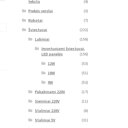
tekstu
(4)
Prekės verslui
(3)
Robotai
(7)
Šviestuvai
(232)
Lubiniai
(156)
Įmontuojami šviestuvai,
LED panelės
(156)
12W
(53)
18W
(51)
9W
(52)
Pakabinami 220V
(17)
Sieniniai 220V
(11)
Staliniai 220V
(6)
Staliniai 5V
(31)