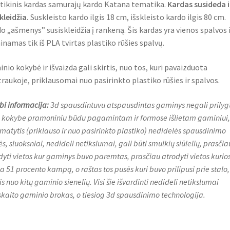
tikinis kardas samurajų kardo Katana tematika.
Kardas susideda i
skleidžia.
Suskleisto kardo ilgis 18 cm, išskleisto kardo ilgis 80 cm.
o „ašmenys” susiskleidžia į rankeną. Šis kardas yra vienos spalvos i
namas tik iš PLA tvirtas plastiko rūšies spalvų.
nio kokybė ir išvaizda gali skirtis, nuo tos, kuri pavaizduota
raukoje, priklausomai nuo pasirinkto plastiko rūšies ir spalvos.
bi informacija:
3d spausdintuvu atspausdintas gaminys negali prilygt
 kokybe pramoniniu būdu pagamintam ir formose išlietam gaminiui, t
 matytis (priklauso ir nuo pasirinkto plastiko) nedidelės spausdinimo
s, sluoksniai, nedideli netikslumai, gali būti smulkių siūlelių, prasčia
dyti vietos kur gaminys buvo paremtas, prasčiau atrodyti vietos kurio
ija 51 procento kampą, o raštas tos pusės kuri buvo prilipusi prie stalo,
is nuo kitų gaminio sienelių. Visi šie išvardinti nedideli netikslumai
skaito gaminio brokas, o tiesiog 3d spausdinimo technologija.