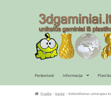
Pereiti
Pereiti
prie
prie
meniu
turinio
Parduotuvė
Informacija
Plastik
Pradžia
Checkout
Gamyba pagal užsakymą
In
Pradžia
Kardai
Išskleidžiamas samurajaus k