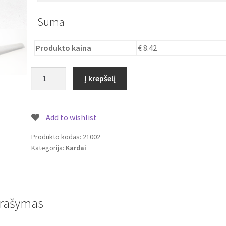
Suma
Produkto kaina
€ 8.42
produkto
Į krepšelį
kiekis:
Išskleidžiamas
samurajaus
Add to wishlist
kardas
Katana
Produkto kodas:
21002
Kategorija:
Kardai
rašymas