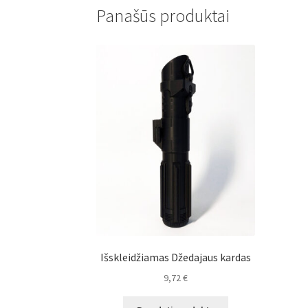
Panašūs produktai
Išskleidžiamas Džedajaus kardas
9,72
€