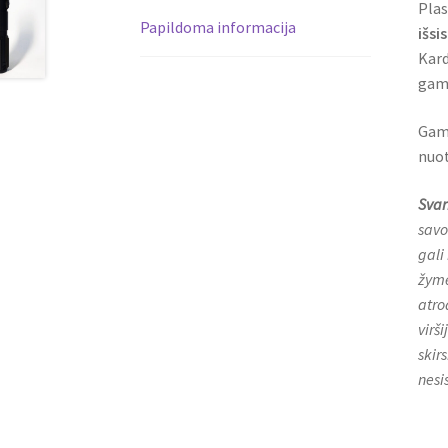
Plas
Papildoma informacija
išsi
Kard
gami
Gami
nuot
Svar
savo
gali
žymė
atro
virš
skirs
nesi