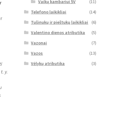
Vaikų kambariui 5V
(11)
r
Telefono laikikliai
(14)
r
Tušinukų ir pieštukų laikikliai
(6)
Valentino dienos atributika
(5)
Vazonai
(7)
Vazos
(13)
i
Vėlykų atributika
(3)
. y.
u
s