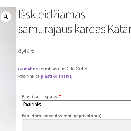
Išskleidžiamas
Zoom
samurajaus kardas Kata
8,42
€
Gamybos
terminas nuo 2 iki 20 d. d.
Pasirinkite
plastiko
spalvą
.
Plastikas ir spalva
*
Papildomi pageidavimai (neprivaloma)