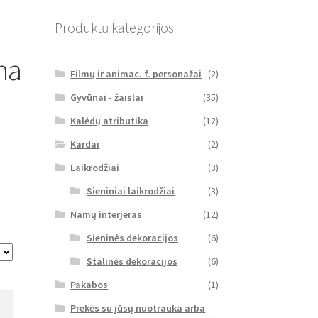
Produktų kategorijos
na
Filmų ir animac. f. personažai
(2)
Gyvūnai - žaislai
(35)
Kalėdų atributika
(12)
Kardai
(2)
Laikrodžiai
(3)
Sieniniai laikrodžiai
(3)
Namų interjeras
(12)
Sieninės dekoracijos
(6)
Stalinės dekoracijos
(6)
Pakabos
(1)
Prekės su jūsų nuotrauka arba