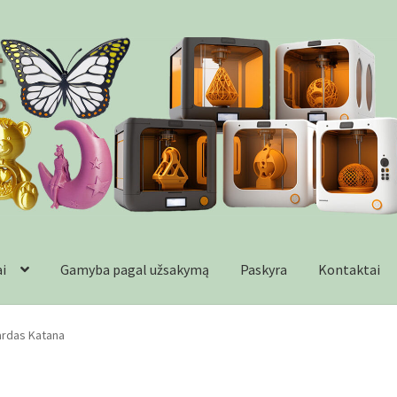
ai
Gamyba pagal užsakymą
Paskyra
Kontaktai
formacija
Kontaktai
Krepšelis
Parduotuvė
Paskyra
Plastikai
Wishl
ardas Katana