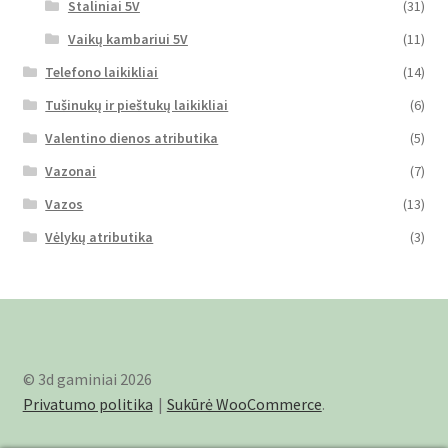
Staliniai 5V
(31)
Vaikų kambariui 5V
(11)
Telefono laikikliai
(14)
Tušinukų ir pieštukų laikikliai
(6)
Valentino dienos atributika
(5)
Vazonai
(7)
Vazos
(13)
Vėlykų atributika
(3)
© 3d gaminiai 2026
Privatumo politika
Sukūrė WooCommerce
.