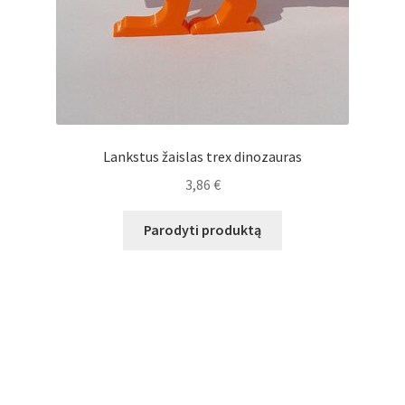
Lankstus žaislas trex dinozauras
3,86
€
Parodyti produktą