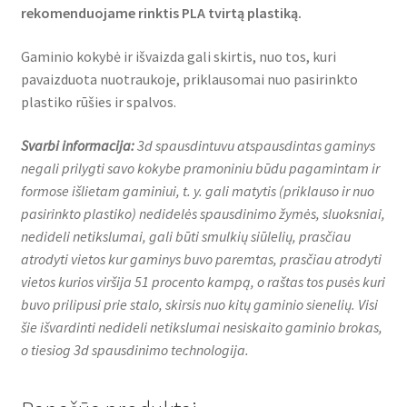
rekomenduojame rinktis PLA tvirtą plastiką.
Gaminio kokybė ir išvaizda gali skirtis, nuo tos, kuri
pavaizduota nuotraukoje, priklausomai nuo pasirinkto
plastiko rūšies ir spalvos.
Svarbi informacija:
3d spausdintuvu atspausdintas gaminys
negali prilygti savo kokybe pramoniniu būdu pagamintam ir
formose išlietam gaminiui, t. y. gali matytis (priklauso ir nuo
pasirinkto plastiko) nedidelės spausdinimo žymės, sluoksniai,
nedideli netikslumai, gali būti smulkių siūlelių, prasčiau
atrodyti vietos kur gaminys buvo paremtas, prasčiau atrodyti
vietos kurios viršija 51 procento kampą, o raštas tos pusės kuri
buvo prilipusi prie stalo, skirsis nuo kitų gaminio sienelių. Visi
šie išvardinti nedideli netikslumai nesiskaito gaminio brokas,
o tiesiog 3d spausdinimo technologija.