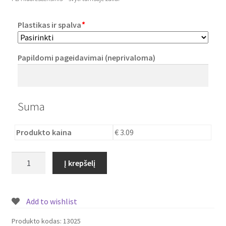
Plastikai
Plastikas ir spalva
*
Plastiko rūšys
Papildomi pageidavimai (neprivaloma)
Plastiko spalvos
Wishlist
Suma
Produkto kaina
€ 3.09
produkto
Į krepšelį
kiekis:
Lankstus
žaislas
Add to wishlist
lama
Produkto kodas:
13025