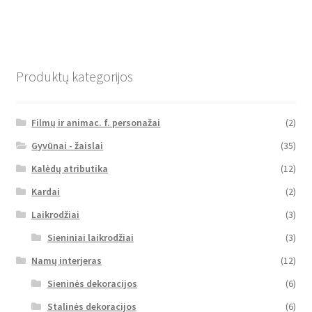
Produktų kategorijos
Filmų ir animac. f. personažai
(2)
Gyvūnai - žaislai
(35)
Kalėdų atributika
(12)
Kardai
(2)
Laikrodžiai
(3)
Sieniniai laikrodžiai
(3)
Namų interjeras
(12)
Sieninės dekoracijos
(6)
Stalinės dekoracijos
(6)