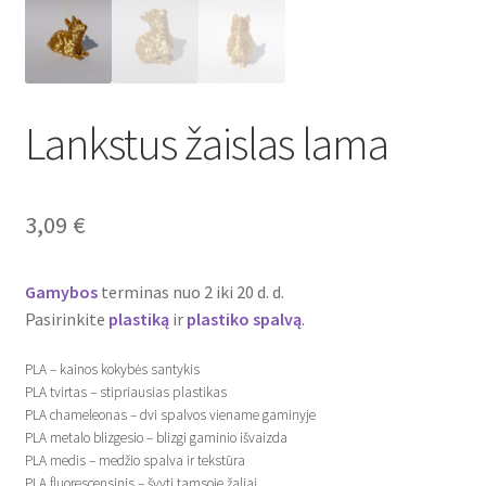
Atsiskaitymo informacija
Prekių pristatymo taisyklės
Lankstus žaislas lama
Gamybos terminai ir procesas
3,09
€
Šviestuvų komponentai
Kontaktai
Gamybos
terminas nuo 2 iki 20 d. d.
Pasirinkite
plastiką
ir
plastiko
spalvą
.
Krepšelis
PLA – kainos kokybės santykis
PLA tvirtas – stipriausias plastikas
Parduotuvė
PLA chameleonas – dvi spalvos viename gaminyje
PLA metalo blizgesio – blizgi gaminio išvaizda
Paskyra
PLA medis – medžio spalva ir tekstūra
PLA fluorescensinis – švyti tamsoje žaliai