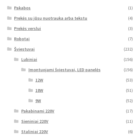
Pakabos
(1)
Prekės su jūsų nuotrauka arba tekstu
(4)
Prekės verslui
(3)
Robotai
(7)
Šviestuvai
(232)
Lubiniai
(156)
Įmontuojami šviestuvai, LED panelės
(156)
12W
(53)
18W
(51)
9W
(52)
Pakabinami 220V
(17)
Sieniniai 220V
(11)
Staliniai 220V
(6)