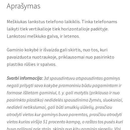
Aprašymas
Meškiukas lankstus telefono laikiklis. Tinka telefonams
laikyti tiek vertikalioje tiek horizontalioje padėtyje.
Lankstosi meškiuko galva, ir letenos.
Gaminio kokybė ir išvaizda gali skirtis, nuo tos, kuri
pavaizduota nuotraukoje, priklausomai nuo pasirinkto
plastiko rūšies ir spalvos.
Svarbi informacija:
3d spausdintuvu atspausdintas gaminys
negali prilygti savo kokybe pramoniniu būdu pagamintam ir
formose išlietam gaminiui, t. y. gali matytis (priklauso ir nuo
pasirinkto plastiko) nedidelės spausdinimo žymės, sluoksniai,
nedideli netikslumai, gali būti smulkių siūlelių, prasčiau
atrodyti vietos kur gaminys buvo paremtas, prasčiau atrodyti
vietos kurios viršija 51 procento kampą, o raštas tos pusės kuri
buvo prilipusi prie stalo, skirsis nuo kitų gaminio sienelių. Visi