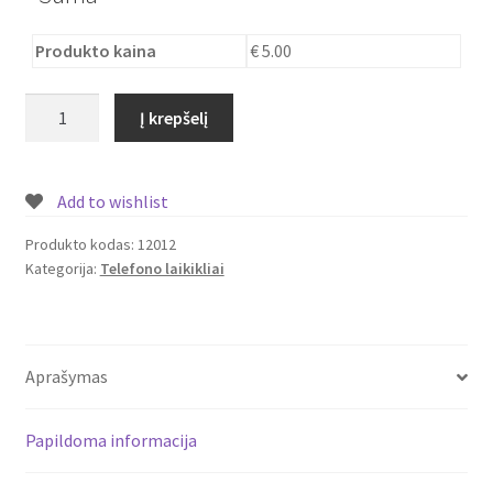
Produkto kaina
€ 5.00
produkto
Į krepšelį
kiekis:
Meškiukas
lankstus
Add to wishlist
telefono
laikiklis
Produkto kodas:
12012
Kategorija:
Telefono laikikliai
Aprašymas
Papildoma informacija