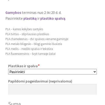
Plastikai
Gamybos
terminas nuo 2 iki 20 d. d.
Plastiko rūšys
Pasirinkite
plastiką
ir
plastiko
spalvą
.
PLA – kainos kokybės santykis
Plastiko spalvos
PLA tvirtas – stipriausias plastikas
PLA chameleonas – dvi spalvos viename gaminyje
Wishlist
PLA metalo blizgesio – blizgi gaminio išvaizda
PLA medis – medžio spalva ir tekstūra
PLA fluorescensinis – švyti tamsoje žaliai
Plastikas ir spalva
*
Papildomi pageidavimai (neprivaloma)
Suma