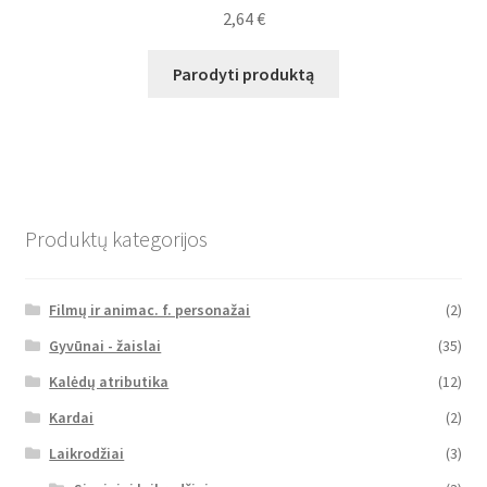
2,64
€
Parodyti produktą
Produktų kategorijos
Filmų ir animac. f. personažai
(2)
Gyvūnai - žaislai
(35)
Kalėdų atributika
(12)
Kardai
(2)
Laikrodžiai
(3)