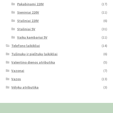
Pakabinami 220V
(17)
Sieniniai 220V
(11)
Staliniai 220V
(6)
Staliniai 5V
(31)
Vaikų kambariui 5V
(11)
Telefono laikikliai
(14)
Tušinukų ir pieštukų laikikliai
(6)
Valentino dienos atributika
(5)
Vazonai
(7)
Vazos
(13)
Vėlykų atributika
(3)