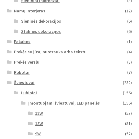
Sieniniai laikrodžiai
(3)
Namų interjeras
(12)
Sieninės dekoracijos
(6)
Stalinės dekoracijos
(6)
Pakabos
(1)
Prekės su jūsų nuotrauka arba tekstu
(4)
Prekės verslui
(3)
Robotai
(7)
Šviestuvai
(232)
Lubiniai
(156)
Įmontuojami šviestuvai, LED panelės
(156)
12W
(53)
18W
(51)
9W
(52)