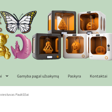
ai
Gamyba pagal užsakymą
Paskyra
Kontaktai
formacija
Kontaktai
Krepšelis
Parduotuvė
Paskyra
Plastikai
Wishl
šviestuvas Paukščiai