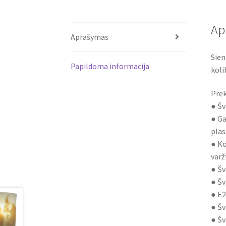
Ap
Aprašymas
Sien
Papildoma informacija
koli
Prek
● Šv
● Ga
plas
● Ko
varž
● Šv
● Šv
● E2
● Šv
● Šv