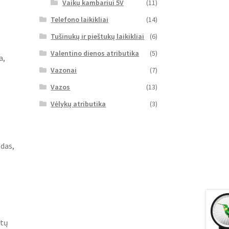
Vaikų kambariui 5V
(11)
Telefono laikikliai
(14)
Tušinukų ir pieštukų laikikliai
(6)
Valentino dienos atributika
(5)
a,
Vazonai
(7)
Vazos
(13)
Vėlykų atributika
(3)
zdas,
ūtų