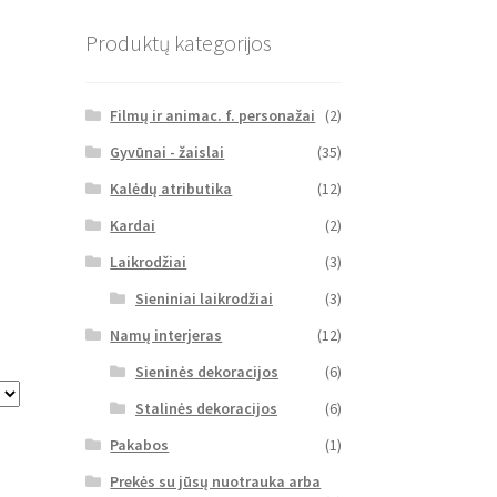
Produktų kategorijos
Filmų ir animac. f. personažai
(2)
Gyvūnai - žaislai
(35)
Kalėdų atributika
(12)
Kardai
(2)
Laikrodžiai
(3)
Sieniniai laikrodžiai
(3)
Namų interjeras
(12)
Sieninės dekoracijos
(6)
Stalinės dekoracijos
(6)
Pakabos
(1)
Prekės su jūsų nuotrauka arba