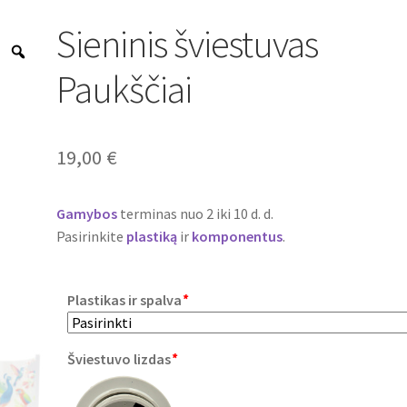
Sieninis šviestuvas
Zoom
Paukščiai
19,00
€
Gamybos
terminas nuo 2 iki 10 d. d.
Pasirinkite
plastiką
ir
komponentus
.
Plastikas ir spalva
*
Šviestuvo lizdas
*