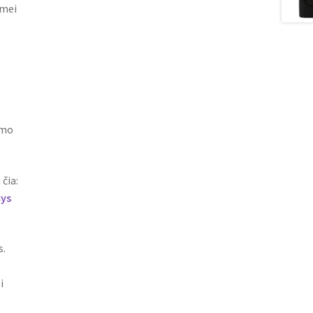
gmei
umo
 čia:
šys
s.
i