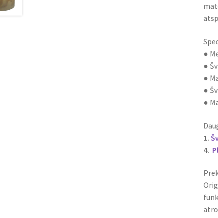
mato
atsp
Spec
● Me
● Šv
● Ma
● Šv
● Ma
Daug
1.
Š
4.
P
Prek
Orig
funk
atro