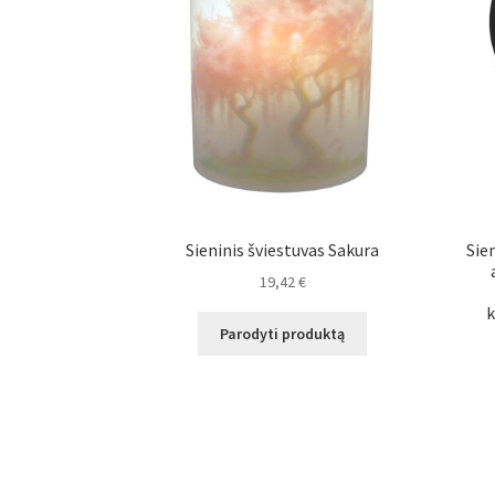
Sieninis šviestuvas Sakura
Sie
19,42
€
k
Parodyti produktą