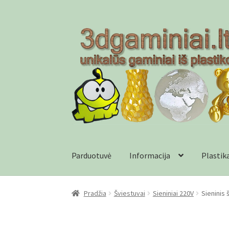
Pereiti
Pereiti
prie
prie
meniu
turinio
Parduotuvė
Informacija
Plastik
Pradžia
Checkout
Gamyba pagal užsakymą
In
Pradžia
Šviestuvai
Sieniniai 220V
Sieninis 