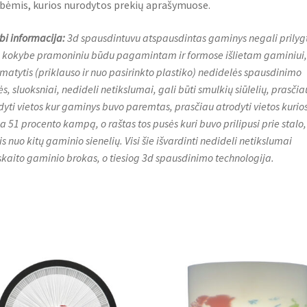
bėmis, kurios nurodytos prekių aprašymuose.
bi informacija:
3d spausdintuvu atspausdintas gaminys negali prilygt
 kokybe pramoniniu būdu pagamintam ir formose išlietam gaminiui, t
 matytis (priklauso ir nuo pasirinkto plastiko) nedidelės spausdinimo
s, sluoksniai, nedideli netikslumai, gali būti smulkių siūlelių, prasčia
dyti vietos kur gaminys buvo paremtas, prasčiau atrodyti vietos kurio
ija 51 procento kampą, o raštas tos pusės kuri buvo prilipusi prie stalo,
is nuo kitų gaminio sienelių. Visi šie išvardinti nedideli netikslumai
skaito gaminio brokas, o tiesiog 3d spausdinimo technologija.