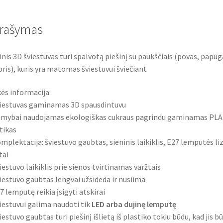
rašymas
inis 3D šviestuvas turi spalvotą piešinį su paukščiais (povas, papūg
bris), kuris yra matomas šviestuvui šviečiant
ės informacija:
iestuvas gaminamas 3D spausdintuvu
mybai naudojamas ekologiškas cukraus pagrindu gaminamas PLA
tikas
mplektacija: šviestuvo gaubtas, sieninis laikiklis, E27 lemputės li
tai
iestuvo laikiklis prie sienos tvirtinamas varžtais
iestuvo gaubtas lengvai užsideda ir nusiima
7 lemputę reikia įsigyti atskirai
iestuvui galima naudoti tik
LED arba dujinę lemputę
iestuvo gaubtas turi piešinį išlietą iš plastiko tokiu būdu, kad jis b