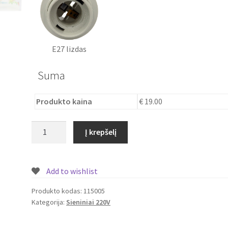
E27 lizdas
Suma
Produkto kaina
€ 19.00
produkto
Į krepšelį
kiekis:
Sieninis
šviestuvas
Add to wishlist
Paukščiai
Produkto kodas:
115005
Kategorija:
Sieniniai 220V