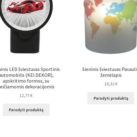
ninis LED šviestuvas Sportinis
Sieninis šviestuvas Pasaul
automobilis (KEI.DEKOR),
žemėlapis
apskritimo formos, su
18,32
€
eičiamomis dekoracijomis
12,77
€
Parodyti produktą
Parodyti produktą