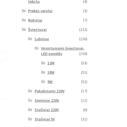
tekstu
(4)
Prekės verslui
(3)
Robotai
(7)
Šviestuvai
(232)
Lubiniai
(156)
Įmontuojami šviestuvai,
LED panelės
(156)
12W
(53)
18W
(51)
9W
(52)
Pakabinami 220V
(17)
Sieniniai 220V
(11)
Staliniai 220V
(6)
Staliniai 5V
(31)