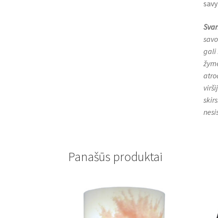
savy
Svar
savo
gali
žymė
atro
virš
skirs
nesi
Panašūs produktai