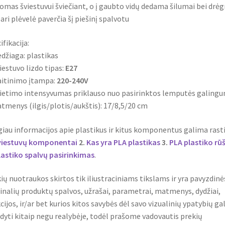
mas šviestuvui šviečiant, o į gaubto vidų dedama šilumai bei drė
ari plėvelė paverčia šį piešinį spalvotu
ifikacija:
džiaga: plastikas
iestuvo lizdo tipas:
E27
itinimo įtampa:
220-240V
ietimo intensyvumas priklauso nuo pasirinktos lemputės galing
tmenys (ilgis/plotis/aukštis): 17/8,5/20 cm
iau informacijos apie plastikus ir kitus komponentus galima rasti
viestuvų komponentai
2.
Kas yra PLA plastikas
3.
PLA plastiko rū
lastiko spalvų pasirinkimas
.
ių nuotraukos skirtos tik iliustraciniams tikslams ir yra pavyzdinė
inalių produktų spalvos, užrašai, parametrai, matmenys, dydžiai,
cijos, ir/ar bet kurios kitos savybės dėl savo vizualinių ypatybių gal
dyti kitaip negu realybėje, todėl prašome vadovautis prekių