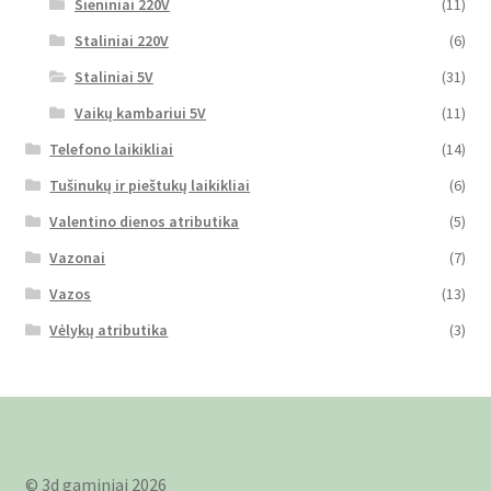
Sieniniai 220V
(11)
Staliniai 220V
(6)
Staliniai 5V
(31)
Vaikų kambariui 5V
(11)
Telefono laikikliai
(14)
Tušinukų ir pieštukų laikikliai
(6)
Valentino dienos atributika
(5)
Vazonai
(7)
Vazos
(13)
Vėlykų atributika
(3)
© 3d gaminiai 2026