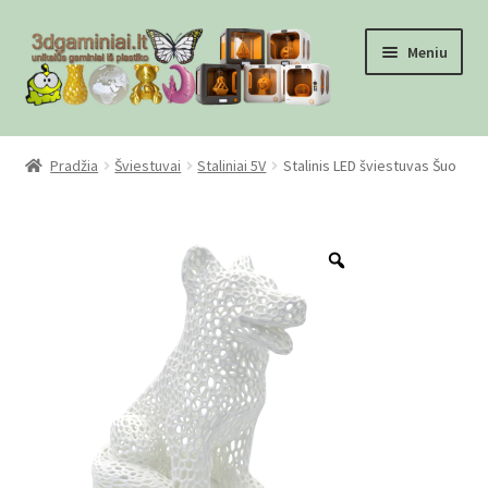
Pereiti
Pereiti
Meniu
prie
prie
meniu
turinio
Pradžia
Pradžia
Šviestuvai
Staliniai 5V
Stalinis LED šviestuvas Šuo
Checkout
Gamyba pagal užsakymą
Zoom
Informacija
Mūsų partneriai
Pirkimo-pardavimo taisyklės
Privatumo politika