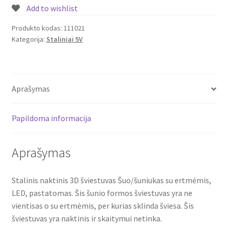
LED
Add to wishlist
šviestuvas
Šuo
Produkto kodas:
111021
Kategorija:
Staliniai 5V
Aprašymas
Papildoma informacija
Aprašymas
Stalinis naktinis 3D šviestuvas Šuo/šuniukas su ertmėmis,
LED, pastatomas. Šis šunio formos šviestuvas yra ne
vientisas o su ertmėmis, per kurias sklinda šviesa. Šis
šviestuvas yra naktinis ir skaitymui netinka.