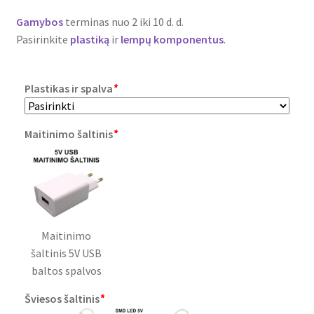
Plastikai
Gamybos
terminas nuo 2 iki 10 d. d.
Pasirinkite
plastiką
ir
lempų komponentus
.
Plastiko rūšys
Plastikas ir spalva
*
Plastiko spalvos
Wishlist
Maitinimo šaltinis
*
Maitinimo
šaltinis 5V USB
baltos spalvos
Šviesos šaltinis
*