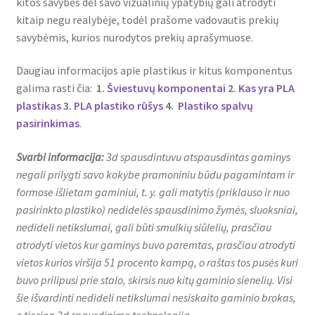
kitos savybės dėl savo vizualinių ypatybių gali atrodyti
kitaip negu realybėje, todėl prašome vadovautis prekių
savybėmis, kurios nurodytos prekių aprašymuose.
Daugiau informacijos apie plastikus ir kitus komponentus
galima rasti čia:
1.
Šviestuvų komponentai
2.
Kas yra PLA
plastikas
3.
PLA plastiko rūšys
4.
Plastiko spalvų
pasirinkimas
.
Svarbi informacija:
3d spausdintuvu atspausdintas gaminys
negali prilygti savo kokybe pramoniniu būdu pagamintam ir
formose išlietam gaminiui, t. y. gali matytis (priklauso ir nuo
pasirinkto plastiko) nedidelės spausdinimo žymės, sluoksniai,
nedideli netikslumai, gali būti smulkių siūlelių, prasčiau
atrodyti vietos kur gaminys buvo paremtas, prasčiau atrodyti
vietos kurios viršija 51 procento kampą, o raštas tos pusės kuri
buvo prilipusi prie stalo, skirsis nuo kitų gaminio sienelių. Visi
šie išvardinti nedideli netikslumai nesiskaito gaminio brokas,