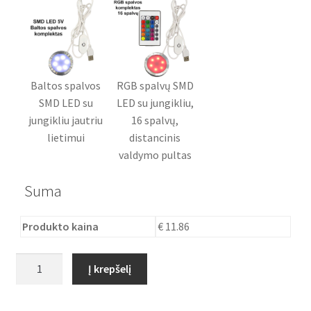
Baltos spalvos
RGB spalvų SMD
SMD LED su
LED su jungikliu,
jungikliu jautriu
16 spalvų,
lietimui
distancinis
valdymo pultas
Suma
Produkto kaina
€ 11.86
produkto
Į krepšelį
kiekis:
Stalinis