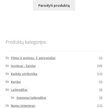
Parodyti produktą
Produktų kategorijos
Filmų ir animac. f. personažai
(2)
Gyvūnai - žaislai
(35)
Kalėdų atributika
(12)
Kardai
(2)
Laikrodžiai
(3)
Sieniniai laikrodžiai
(3)
Namų interjeras
(12)