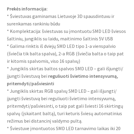
Prekės informacija:
* Šviestuvas gaminamas Lietuvoje 3D spausdintuvu ir
surenkamas rankiniu būdu
* Komplektacija: šviestuvas su įmontuotu SMD LED šviesos
šaltiniu, jungiklis su laidu, maitinimo šaltinis 5V USB
* Galima rinktis iš dviejų SMD LED tipo 1-a vienspalvio
(šviečia tik balta spalva), 2-a RGB (šviečia balta o taip pat
ir kitomis spalvomis, viso 16 spalvų)
* Jungiklis skirtas baltos spalvos SMD LED – gali išjungti/
įjungti šviestuvą bei
reguliuoti švietimo intensyvumą,
pritemdyti/pašviesinti
* Jungiklis skirtas RGB spalvų SMD LED – gali išjungti/
įjungti šviestuvą bei reguliuoti švietimo intensyvumą,
pritemdyti/pašviesinti, o taip pat gali šviesti 16 skirtingų
spalvų (įskaitant baltą), turi keturis šviesų automatinius
režimus bei distancinį valdymo pultą.
* Šviestuve įmontuotos SMD LED tarnavimo laikas iki 20