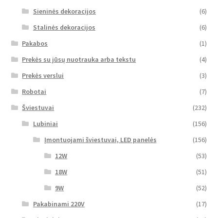
Sieninės dekoracijos
(6)
Stalinės dekoracijos
(6)
Pakabos
(1)
Prekės su jūsų nuotrauka arba tekstu
(4)
Prekės verslui
(3)
Robotai
(7)
Šviestuvai
(232)
Lubiniai
(156)
Įmontuojami šviestuvai, LED panelės
(156)
12W
(53)
18W
(51)
9W
(52)
Pakabinami 220V
(17)