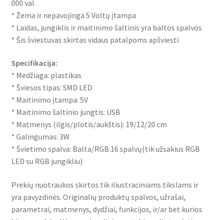
000 val.
* Žema ir nepavojinga 5 Voltų įtampa
* Laidas, jungiklis ir maitinimo šaltinis yra baltos spalvos
* Šis šviestuvas skirtas vidaus patalpoms apšviesti
Specifikacija:
* Medžiaga: plastikas
* Šviesos tipas: SMD LED
* Maitinimo įtampa: 5V
* Maitinimo šaltinio jungtis: USB
* Matmenys (ilgis/plotis/aukštis): 19/12/20 cm
* Galingumas: 3W
* Švietimo spalva: Balta/RGB 16 spalvų(tik užsakius RGB
LED su RGB jungikliu)
Prekių nuotraukos skirtos tik iliustraciniams tikslams ir
yra pavyzdinės. Originalių produktų spalvos, užrašai,
parametrai, matmenys, dydžiai, funkcijos, ir/ar bet kurios