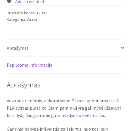
Add to wishlist
ertmėmis
Produkto kodas:
17002
Kategorija:
Vazos
Aprašymas
Papildoma informacija
Aprašymas
Vaza su ertmėmis, dekoratyvinė. Ši vaza gaminama tik iš
PLA tvirtas plastiko. Šiam gaminiui yra galimybė užsakyti
kitą dydį, daugiau apie
gaminio dydžio keitimą čia
.
Gaminio kokybė ir išvaizda gali skirtis, nuo tos, kuri