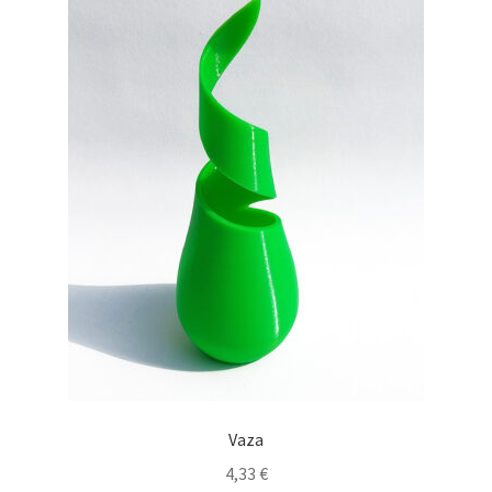
Vaza
4,33
€