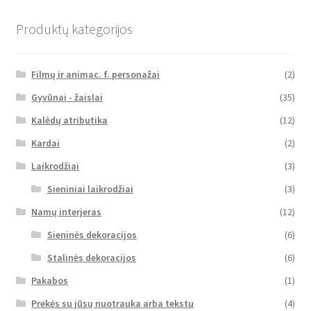
Produktų kategorijos
Filmų ir animac. f. personažai
(2)
Gyvūnai - žaislai
(35)
Kalėdų atributika
(12)
Kardai
(2)
Laikrodžiai
(3)
Sieniniai laikrodžiai
(3)
Namų interjeras
(12)
Sieninės dekoracijos
(6)
Stalinės dekoracijos
(6)
Pakabos
(1)
Prekės su jūsų nuotrauka arba tekstu
(4)