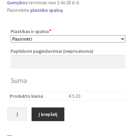
Gamybos
terminas nuo 2 iki 20 d. d.
Plastikai
Pasirinkite
plastiko
spalvą
.
Plastiko rūšys
Plastikas ir spalva
*
Plastiko spalvos
Papildomi pageidavimai (neprivaloma)
Wishlist
Suma
Produkto kaina
€ 5.10
produkto
Į krepšelį
kiekis:
Vaza
su