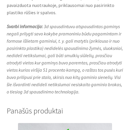
pavaizduota nuotraukoje, priklausomai nuo pasirinkto
plastiko rūšies ir spalvos.
Svarbi informacija:
3d spausdintuvu atspausdintas gaminys
negali prilygti savo kokybe pramoniniu būdu pagamintam ir
formose išlietam gaminiui, t. y. gali matytis (priklauso ir nuo
pasirinkto plastiko) nedidelės spausdinimo žymės, sluoksniai,
nedideli netikslumai, gali būti smulkių siūlelių, prasčiau
atrodyti vietos kur gaminys buvo paremtas, prasčiau atrodyti
vietos kurios viršija 51 procento kampą, o raštas tos pusės kuri
buvo prilipusi prie stalo, skirsis nuo kitų gaminio sienelių. Visi
šie išvardinti nedideli netikslumai nesiskaito gaminio brokas,
o tiesiog 3d spausdinimo technologija.
Panašūs produktai