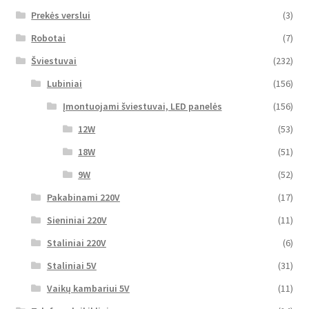
Prekės verslui
(3)
Robotai
(7)
Šviestuvai
(232)
Lubiniai
(156)
Įmontuojami šviestuvai, LED panelės
(156)
12W
(53)
18W
(51)
9W
(52)
Pakabinami 220V
(17)
Sieniniai 220V
(11)
Staliniai 220V
(6)
Staliniai 5V
(31)
Vaikų kambariui 5V
(11)