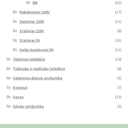
9W
(52)
Pakabinami 220V
(17)
Sieniniai 220V
(11)
Staliniai 220V
(6)
Staliniai 5V
(31)
Vaikų kambariui 5V
(11)
Telefono laikikliai
(14)
Tušinukų ir pieštukų laikikliai
(6)
Valentino dienos atributika
(5)
Vazonai
(7)
Vazos
(13)
Vėlykų atributika
(3)