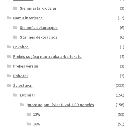
Sieniniai laikrodžiai
(3)
Namų interjeras
(12)
Sieninės dekoracijos
(6)
Stalinės dekoracijos
(6)
Pakabos
(1)
Prekės su jūsų nuotrauka arba tekstu
(4)
Prekės verslui
(3)
Robotai
(7)
Šviestuvai
(232)
Lubiniai
(156)
Įmontuojami šviestuvai, LED panelės
(156)
12W
(53)
18W
(51)