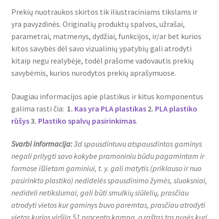
Prekių nuotraukos skirtos tik iliustraciniams tikslams ir
yra pavyzdinės. Originalių produktų spalvos, užrašai,
parametrai, matmenys, dydžiai, funkcijos, ir/ar bet kurios
kitos savybės dėl savo vizualinių ypatybių gali atrodyti
kitaip negu realybėje, todėl prašome vadovautis prekių
savybėmis, kurios nurodytos prekių aprašymuose.
Daugiau informacijos apie plastikus ir kitus komponentus
galima rasti čia:
1
.
Kas yra PLA plastikas
2.
PLA plastiko
rūšys
3.
Plastiko spalvų pasirinkimas
.
Svarbi informacija:
3d spausdintuvu atspausdintas gaminys
negali prilygti savo kokybe pramoniniu būdu pagamintam ir
formose išlietam gaminiui, t. y. gali matytis (priklauso ir nuo
pasirinkto plastiko) nedidelės spausdinimo žymės, sluoksniai,
nedideli netikslumai, gali būti smulkių siūlelių, prasčiau
atrodyti vietos kur gaminys buvo paremtas, prasčiau atrodyti
vietos kurios viršija 51 procento kampą, o raštas tos pusės kuri