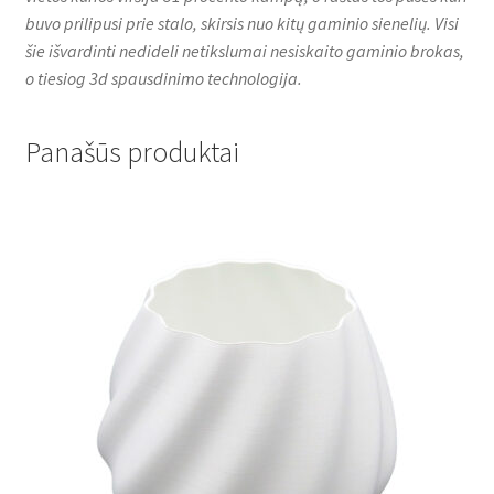
buvo prilipusi prie stalo, skirsis nuo kitų gaminio sienelių. Visi
šie išvardinti nedideli netikslumai nesiskaito gaminio brokas,
o tiesiog 3d spausdinimo technologija.
Panašūs produktai