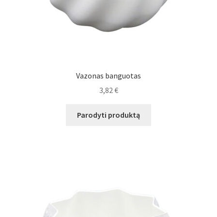
Vazonas banguotas
3,82
€
Parodyti produktą