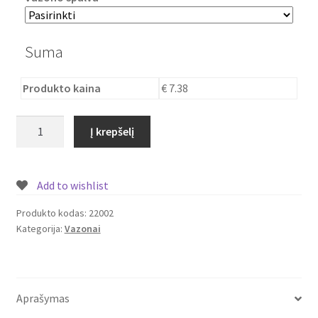
Plastikai
Suma
Plastiko rūšys
Produkto kaina
€ 7.38
Plastiko spalvos
produkto
Wishlist
Į krepšelį
kiekis:
Vazonas
Modernus
Add to wishlist
Produkto kodas:
22002
Kategorija:
Vazonai
Aprašymas