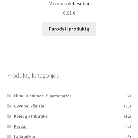
Vazonas debesėliai
6,01
€
Parodyti produktą
Produktų kategorijos
Filmų ir animac. f. personažai
(2)
Gyvūnai - žaislai
(35)
Kalėdų atributika
(12)
Kardai
(2)
Laikrodžiai
(3)