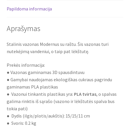
Papildoma informacija
Aprašymas
Stalinis vazonas Modernus su raštu. Šis vazonas turi
nutekėjimą vandeniui, o taip pat lėkštutę.
Prekės informacija:
● Vazonas gaminamas 3D spausdintuvu
● Gamybai naudojamas ekologiškas cukraus pagrindu
gaminamas PLA plastikas
● Vazonui tinkantis plastikas yra:
PLA tvirtas
, o spalvas
galima rinktis iš sąrašo (vazono ir lėkštutės spalva bus
tokia pati)
● Dydis (ilgis/plotis/aukštis): 15/15/11 cm
● Svoris: 0.2 kg