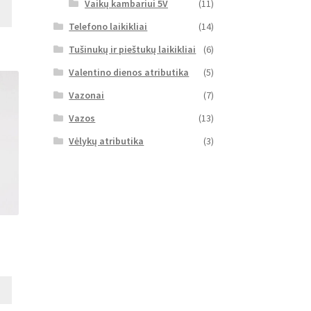
Vaikų kambariui 5V
(11)
Telefono laikikliai
(14)
Tušinukų ir pieštukų laikikliai
(6)
Valentino dienos atributika
(5)
Vazonai
(7)
Vazos
(13)
Vėlykų atributika
(3)