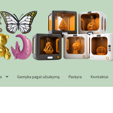
ai
Gamyba pagal užsakymą
Paskyra
Kontaktai
formacija
Kontaktai
Krepšelis
Parduotuvė
Paskyra
Plastikai
Wishl