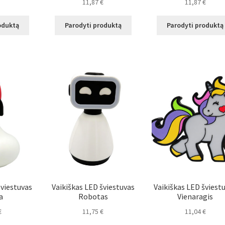
11,87
€
11,87
€
oduktą
Parodyti produktą
Parodyti produktą
šviestuvas
Vaikiškas LED šviestuvas
Vaikiškas LED šviest
a
Robotas
Vienaragis
€
11,75
€
11,04
€