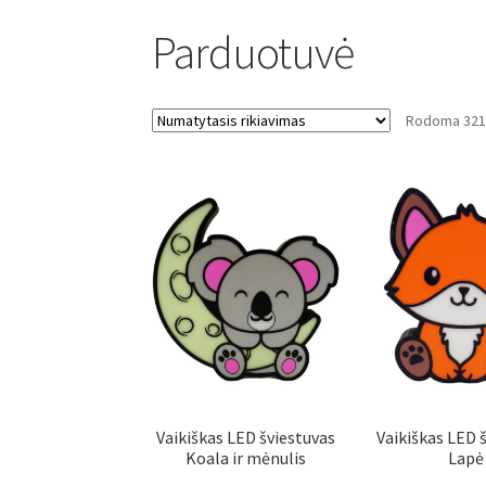
Parduotuvė
Rodoma 321–
Vaikiškas LED šviestuvas
Vaikiškas LED 
Koala ir mėnulis
Lapė