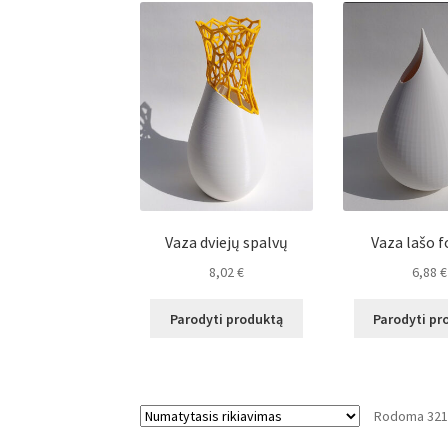
Vaza dviejų spalvų
Vaza lašo 
8,02
€
6,88
€
Parodyti produktą
Parodyti pr
Rodoma 321–