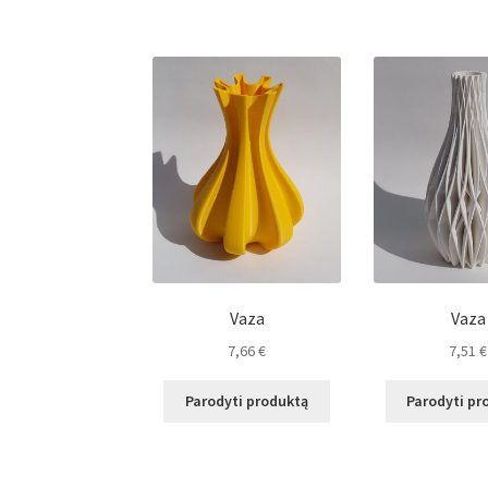
Vaza
Vaza
7,66
€
7,51
€
Parodyti produktą
Parodyti pr