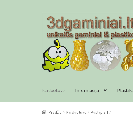
Pereiti
Pereiti
prie
prie
meniu
turinio
Parduotuvė
Informacija
Plastik
Pradžia
Checkout
Gamyba pagal užsakymą
In
Pradžia
Parduotuvė
Puslapis 17