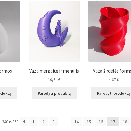
formos
Vaza mergaitė ir mėnulis
Vaza širdelės form
10,61
€
4,67
€
oduktą
Parodyti produktą
Parodyti produktą
340 iš 353
1
2
3
…
14
15
16
17
18