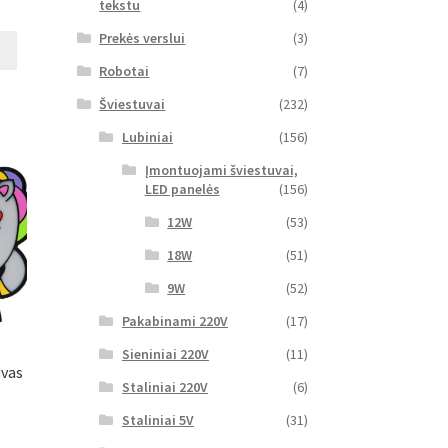
tekstu
(4)
Prekės verslui
(3)
Robotai
(7)
Šviestuvai
(232)
Lubiniai
(156)
Įmontuojami šviestuvai,
LED panelės
(156)
12W
(53)
18W
(51)
9W
(52)
Pakabinami 220V
(17)
Sieniniai 220V
(11)
uvas
Staliniai 220V
(6)
Staliniai 5V
(31)