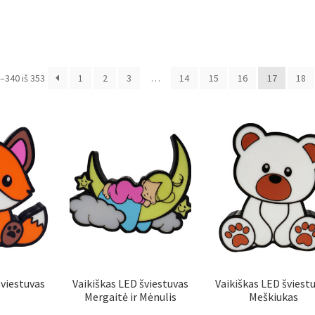
340 iš 353
1
2
3
…
14
15
16
17
18
šviestuvas
Vaikiškas LED šviestuvas
Vaikiškas LED šviest
Mergaitė ir Mėnulis
Meškiukas