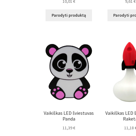
10,01
€
9,61
€
Parodyti produktą
Parodyti pr
Vaikiškas LED šviestuvas
Vaikiškas LED 
Panda
Raket
11,39
€
11,18