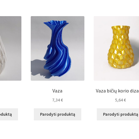
Vaza
Vaza bičių korio diz
7,34
€
5,64
€
oduktą
Parodyti produktą
Parodyti produktą