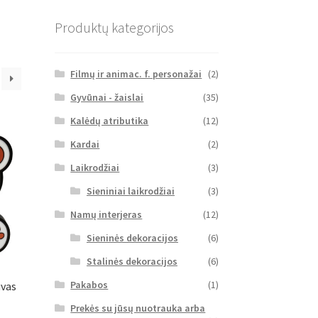
Produktų kategorijos
Filmų ir animac. f. personažai
(2)
Gyvūnai - žaislai
(35)
Kalėdų atributika
(12)
Kardai
(2)
Laikrodžiai
(3)
Sieniniai laikrodžiai
(3)
Namų interjeras
(12)
Sieninės dekoracijos
(6)
Stalinės dekoracijos
(6)
Pakabos
(1)
uvas
Prekės su jūsų nuotrauka arba