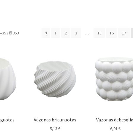
353 iš 353
1
2
3
…
15
16
17
nguotas
Vazonas briaunuotas
Vazonas debesėlia
5,13
€
6,01
€