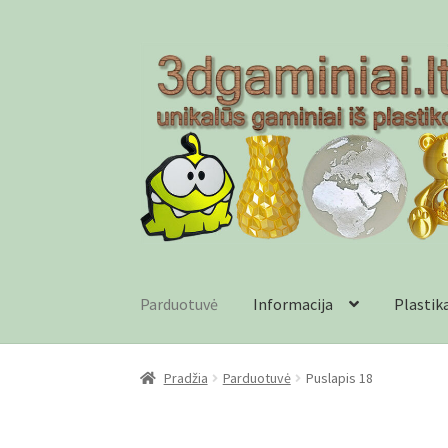
Pereiti
Pereiti
prie
prie
meniu
turinio
Parduotuvė
Informacija
Plastik
Pradžia
Checkout
Gamyba pagal užsakymą
In
Pradžia
Parduotuvė
Puslapis 18