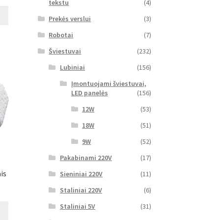
tekstu
(4)
Prekės verslui
(3)
Robotai
(7)
Šviestuvai
(232)
Lubiniai
(156)
Įmontuojami šviestuvai,
LED panelės
(156)
12W
(53)
18W
(51)
9W
(52)
Pakabinami 220V
(17)
is
Sieniniai 220V
(11)
Staliniai 220V
(6)
Staliniai 5V
(31)