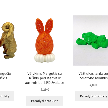
argučio
Vėlykinis Margutis su
Vėžliukas lankstu
iškis
Kiškio pėdutėmis ir
telefono laikiklis
ausimis bei LED žvakute
4,00
€
5,29
€
oduktą
Parodyti produktą
Parodyti produktą