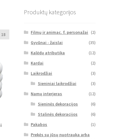
Produktų kategorijos
Filmų ir animac. f. personažai
(2)
18
Gyvūnai - žaislai
(35)
Kalėdų atributika
(12)
Kardai
(2)
Laikrodžiai
(3)
Sieniniai laikrodžiai
(3)
Namų interjeras
(12)
Sieninės dekoracijos
(6)
Stalinės dekoracijos
(6)
Pakabos
(1)
i
Prekės su jūsų nuotrauka arba