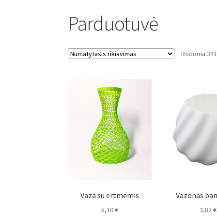
Parduotuvė
Rodoma 341–
Vaza su ertmėmis
Vazonas ba
5,10
€
3,82
€