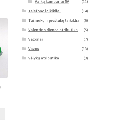
Vaikų kambariui 5V
(11)
Telefono laikikliai
(14)
Tušinukų ir pieštukų laikikliai
(6)
Valentino dienos atributika
(5)
Vazonai
(7)
Vazos
(13)
Vėlykų atributika
(3)
s