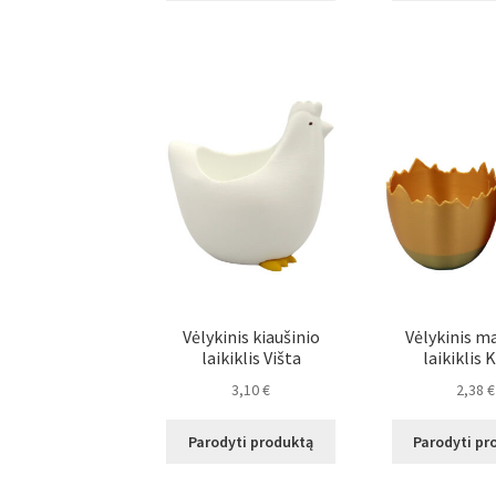
Vėlykinis kiaušinio
Vėlykinis m
laikiklis Višta
laikiklis K
3,10
€
2,38
€
Parodyti produktą
Parodyti pr