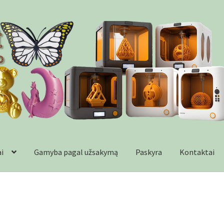
ai
Gamyba pagal užsakymą
Paskyra
Kontaktai
formacija
Kontaktai
Krepšelis
Parduotuvė
Paskyra
Plastikai
Wishl