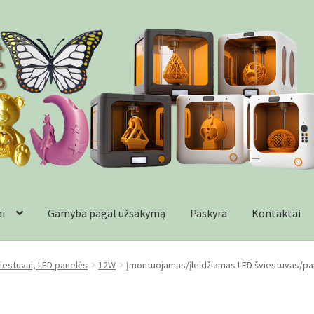
ai
Gamyba pagal užsakymą
Paskyra
Kontaktai
formacija
Kontaktai
Krepšelis
Parduotuvė
Paskyra
Plastikai
Wishl
iestuvai, LED panelės
12W
Įmontuojamas/įleidžiamas LED šviestuvas/pan