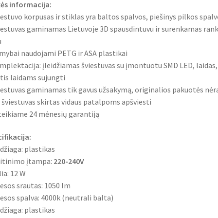
ės informacija:
iestuvo korpusas ir stiklas yra baltos spalvos, piešinys pilkos spal
iestuvas gaminamas Lietuvoje 3D spausdintuvu ir surenkamas rank
u
mybai naudojami PETG ir ASA plastikai
mplektacija: įleidžiamas šviestuvas su įmontuotu SMD LED, laidas,
tis laidams sujungti
iestuvas gaminamas tik gavus užsakymą, originalios pakuotės nėr
s šviestuvas skirtas vidaus patalpoms apšviesti
teikiame 24 mėnesių garantiją
ifikacija:
džiaga: plastikas
itinimo įtampa:
220-240V
lia: 12 W
iesos srautas: 1050 lm
iesos spalva: 4000k (neutrali balta)
džiaga: plastikas