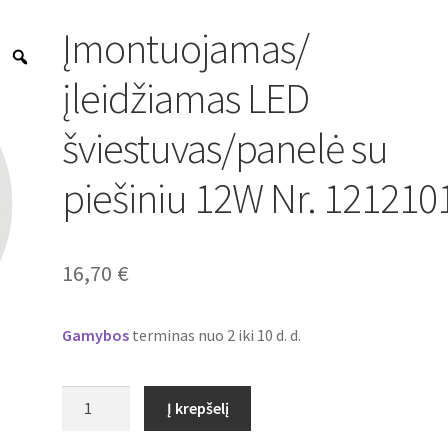
Įmontuojamas/
Zoom
įleidžiamas LED
šviestuvas/panelė su
piešiniu 12W Nr. 121210
16,70
€
Gamybos
terminas nuo 2 iki 10 d. d.
produkto
Į krepšelį
kiekis:
Įmontuojamas/