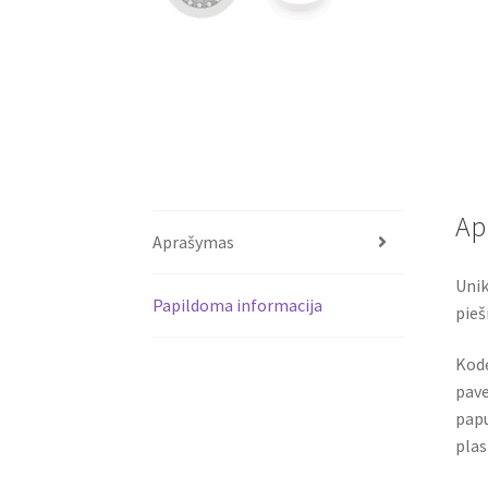
Ap
Aprašymas
Unik
Papildoma informacija
pieš
Kodė
pave
papu
plas