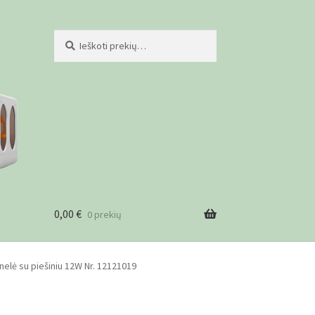
Ieškoti:
Ieškoti
0,00
€
0 prekių
ist
elė su piešiniu 12W Nr. 12121019