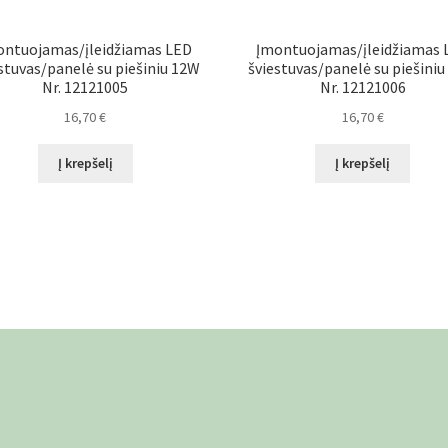
ontuojamas/įleidžiamas LED
Įmontuojamas/įleidžiamas 
stuvas/panelė su piešiniu 12W
šviestuvas/panelė su piešini
Nr. 12121005
Nr. 12121006
16,70
€
16,70
€
Į krepšelį
Į krepšelį