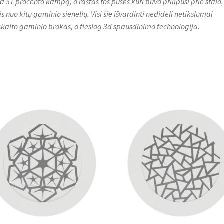
ija 51 procento kampą, o raštas tos pusės kuri buvo prilipusi prie stalo,
is nuo kitų gaminio sienelių. Visi šie išvardinti nedideli netikslumai
skaito gaminio brokas, o tiesiog 3d spausdinimo technologija.