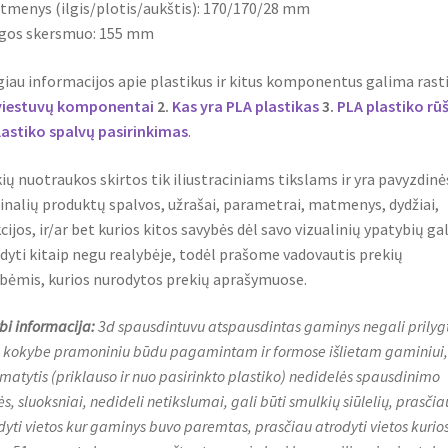
tmenys (ilgis/plotis/aukštis): 170/170/28 mm
ngos skersmuo: 155 mm
iau informacijos apie plastikus ir kitus komponentus galima rasti
viestuvų komponentai
2.
Kas yra PLA plastikas
3.
PLA plastiko rū
lastiko spalvų pasirinkimas
.
ių nuotraukos skirtos tik iliustraciniams tikslams ir yra pavyzdinė
inalių produktų spalvos, užrašai, parametrai, matmenys, dydžiai,
cijos, ir/ar bet kurios kitos savybės dėl savo vizualinių ypatybių gal
dyti kitaip negu realybėje, todėl prašome vadovautis prekių
bėmis, kurios nurodytos prekių aprašymuose.
bi informacija:
3d spausdintuvu atspausdintas gaminys negali prilygt
 kokybe pramoniniu būdu pagamintam ir formose išlietam gaminiui, t
 matytis (priklauso ir nuo pasirinkto plastiko) nedidelės spausdinimo
s, sluoksniai, nedideli netikslumai, gali būti smulkių siūlelių, prasčia
dyti vietos kur gaminys buvo paremtas, prasčiau atrodyti vietos kurio