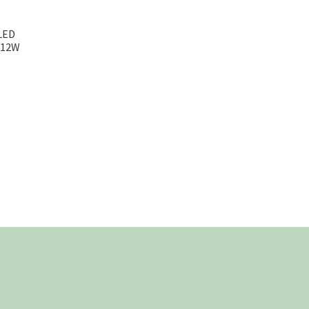
LED
u 12W