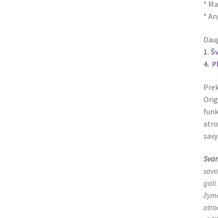
* Ma
* A
Daug
1.
Š
4.
P
Prek
Orig
funk
atro
savy
Svar
savo
gali
žymė
atro