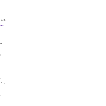
 čia:
šys
s.
i
i
. y.
u
s