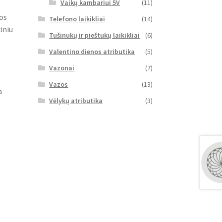
Vaikų kambariui 5V
(11)
vos
Telefono laikikliai
(14)
iniu
Tušinukų ir pieštukų laikikliai
(6)
Valentino dienos atributika
(5)
Vazonai
(7)
Vazos
(13)
a
Vėlykų atributika
(3)