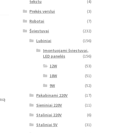
tekstu
(4)
Prekės verslui
(3)
Robotai
(7)
Šviestuvai
(232)
Lubiniai
(156)
Įmontuojami šviestuvai,
LED panelės
(156)
12W
(53)
18W
(51)
9W
(52)
Pakabinami 220V
(17)
uvą
Sieniniai 220V
(11)
Staliniai 220V
(6)
Staliniai 5V
(31)