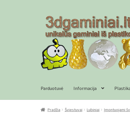
Pereiti
Pereiti
prie
prie
meniu
turinio
Parduotuvė
Informacija
Plastik
Pradžia
Checkout
Gamyba pagal užsakymą
In
Pradžia
Šviestuvai
Lubiniai
Įmontuojami šv