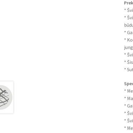
Prek
* Šv
* Šv
būd
* Ga
* Ko
jung
* Šv
* Ši
* Su
Spec
* Me
* Ma
* Ga
* Šv
* Šv
* Me