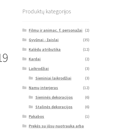
Produktų kategorijos
Filmų ir animac. f. personažai
(2)
Gyvūnai - žaislai
(35)
Kalėdų atributika
(12)
19
Kardai
(2)
Laikrodžiai
(3)
Sieniniai laikrodžiai
(3)
Namų interjeras
(12)
Sieninės dekoracijos
(6)
Stalinės dekoracijos
(6)
Pakabos
(1)
Prekės su jūsų nuotrauka arba