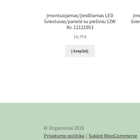
Įmontuojamas/įleidžiamas LED
Įm
šviestuvas/panelė su piešiniu 12W
švie
Nr. 12121053
16,70
€
Į krepšelį
© 3d gaminiai 2026
Privatumo politika
Sukūrė WooCommerce
.