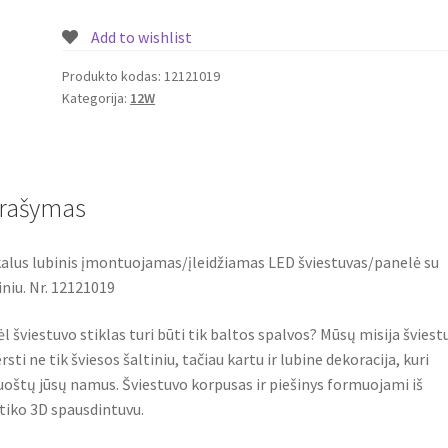
įleidžiamas
Add to wishlist
LED
šviestuvas/panelė
Produkto kodas:
12121019
Kategorija:
12W
su
piešiniu
12W
Nr.
12121019
rašymas
alus lubinis įmontuojamas/įleidžiamas LED šviestuvas/panelė su
iniu. Nr. 12121019
l šviestuvo stiklas turi būti tik baltos spalvos? Mūsų misija šviest
rsti ne tik šviesos šaltiniu, tačiau kartu ir lubine dekoracija, kuri
oštų jūsų namus. Šviestuvo korpusas ir piešinys formuojami iš
tiko 3D spausdintuvu.