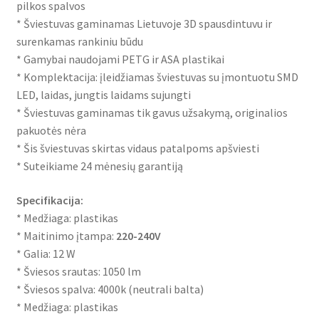
pilkos spalvos
* Šviestuvas gaminamas Lietuvoje 3D spausdintuvu ir
surenkamas rankiniu būdu
* Gamybai naudojami PETG ir ASA plastikai
* Komplektacija: įleidžiamas šviestuvas su įmontuotu SMD
LED, laidas, jungtis laidams sujungti
* Šviestuvas gaminamas tik gavus užsakymą, originalios
pakuotės nėra
* Šis šviestuvas skirtas vidaus patalpoms apšviesti
* Suteikiame 24 mėnesių garantiją
Specifikacija:
* Medžiaga: plastikas
* Maitinimo įtampa:
220-240V
* Galia: 12 W
* Šviesos srautas: 1050 lm
* Šviesos spalva: 4000k (neutrali balta)
* Medžiaga: plastikas