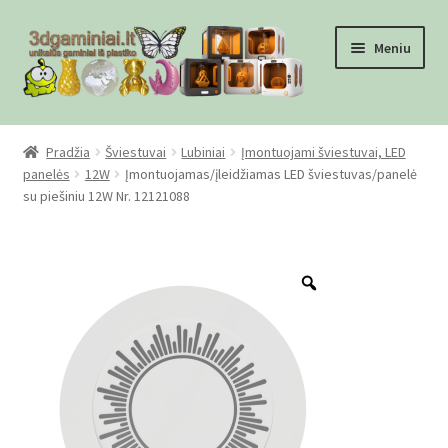
Pereiti
Pereiti
Meniu
prie
prie
meniu
turinio
Pradžia
Pradžia
Šviestuvai
Lubiniai
Įmontuojami šviestuvai, LED
panelės
12W
Įmontuojamas/įleidžiamas LED šviestuvas/panelė
Checkout
su piešiniu 12W Nr. 12121088
Gamyba pagal užsakymą
Zoom
Informacija
Mūsų partneriai
Pirkimo-pardavimo taisyklės
Privatumo politika