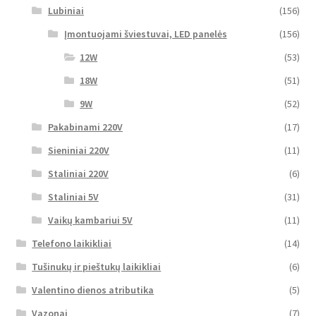
Lubiniai
(156)
Įmontuojami šviestuvai, LED panelės
(156)
12W
(53)
18W
(51)
9W
(52)
Pakabinami 220V
(17)
Sieniniai 220V
(11)
Staliniai 220V
(6)
Staliniai 5V
(31)
Vaikų kambariui 5V
(11)
Telefono laikikliai
(14)
Tušinukų ir pieštukų laikikliai
(6)
Valentino dienos atributika
(5)
Vazonai
(7)