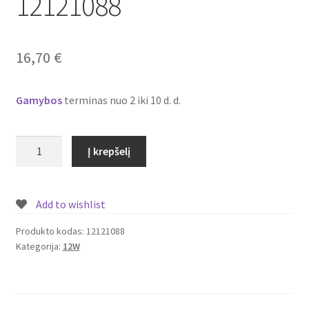
12121088
Plastikai
Plastiko rūšys
16,70
€
Plastiko spalvos
Gamybos
terminas nuo 2 iki 10 d. d.
Wishlist
produkto
Į krepšelį
kiekis:
Įmontuojamas/
įleidžiamas
Add to wishlist
LED
šviestuvas/panelė
Produkto kodas:
12121088
Kategorija:
12W
su
piešiniu
12W
Nr.