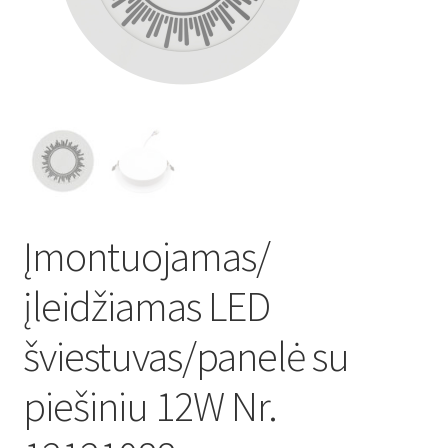
Atsiskaitymo informacija
Prekių pristatymo taisyklės
Gamybos terminai ir procesas
Šviestuvų komponentai
Įmontuojamas/
Kontaktai
įleidžiamas LED
Krepšelis
šviestuvas/panelė su
Parduotuvė
piešiniu 12W Nr.
Paskyra