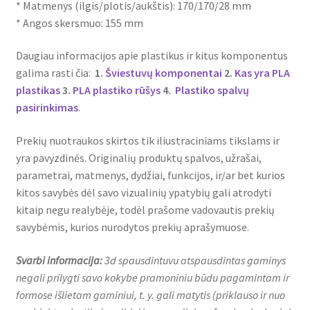
* Matmenys (ilgis/plotis/aukštis): 170/170/28 mm
* Angos skersmuo: 155 mm
Daugiau informacijos apie plastikus ir kitus komponentus
galima rasti čia:
1.
Šviestuvų komponentai
2.
Kas yra PLA
plastikas
3.
PLA plastiko rūšys
4.
Plastiko spalvų
pasirinkimas
.
Prekių nuotraukos skirtos tik iliustraciniams tikslams ir
yra pavyzdinės. Originalių produktų spalvos, užrašai,
parametrai, matmenys, dydžiai, funkcijos, ir/ar bet kurios
kitos savybės dėl savo vizualinių ypatybių gali atrodyti
kitaip negu realybėje, todėl prašome vadovautis prekių
savybėmis, kurios nurodytos prekių aprašymuose.
Svarbi informacija:
3d spausdintuvu atspausdintas gaminys
negali prilygti savo kokybe pramoniniu būdu pagamintam ir
formose išlietam gaminiui, t. y. gali matytis (priklauso ir nuo