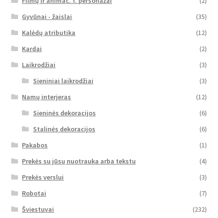
Filmų ir animac. f. personažai
(2)
Gyvūnai - žaislai
(35)
Kalėdų atributika
(12)
Kardai
(2)
Laikrodžiai
(3)
Sieniniai laikrodžiai
(3)
Namų interjeras
(12)
Sieninės dekoracijos
(6)
Stalinės dekoracijos
(6)
Pakabos
(1)
Prekės su jūsų nuotrauka arba tekstu
(4)
Prekės verslui
(3)
Robotai
(7)
Šviestuvai
(232)