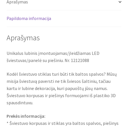
Aprašymas
12121088
Papildoma informacija
Aprašymas
Unikalus lubinis įmontuojamas/įleidžiamas LED
šviestuvas/panelė su piešiniu. Nr. 12121088
Kodėl šviestuvo stiklas turi būti tik baltos spalvos? Mūsų
misija šviestuvą paversti ne tik šviesos šaltiniu, tačiau
kartu ir lubine dekoracija, kuri papuoštų jūsų namus.
Šviestuvo korpusas ir piešinys formuojami iš plastiko 3D
spausdintuvu.
Prekės informacija:
* Šviestuvo korpusas ir stiklas yra baltos spalvos, piešinys