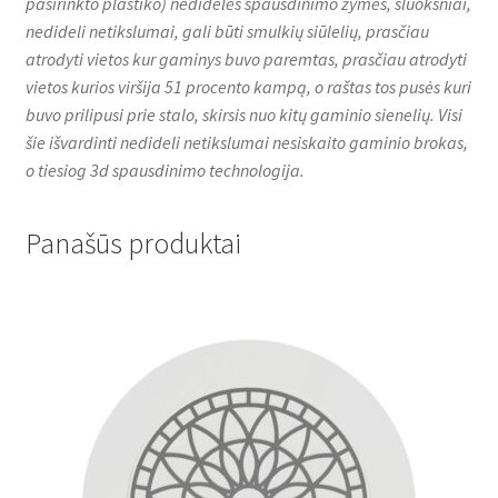
pasirinkto plastiko) nedidelės spausdinimo žymės, sluoksniai,
nedideli netikslumai, gali būti smulkių siūlelių, prasčiau
atrodyti vietos kur gaminys buvo paremtas, prasčiau atrodyti
vietos kurios viršija 51 procento kampą, o raštas tos pusės kuri
buvo prilipusi prie stalo, skirsis nuo kitų gaminio sienelių. Visi
šie išvardinti nedideli netikslumai nesiskaito gaminio brokas,
o tiesiog 3d spausdinimo technologija.
Panašūs produktai