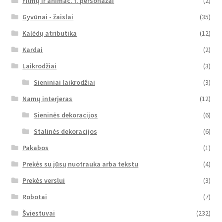
Filmų ir animac. f. personažai
(2)
Gyvūnai - žaislai
(35)
Kalėdų atributika
(12)
Kardai
(2)
Laikrodžiai
(3)
Sieniniai laikrodžiai
(3)
Namų interjeras
(12)
Sieninės dekoracijos
(6)
Stalinės dekoracijos
(6)
Pakabos
(1)
Prekės su jūsų nuotrauka arba tekstu
(4)
Prekės verslui
(3)
Robotai
(7)
Šviestuvai
(232)