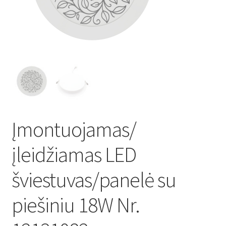
Atsiskaitymo informacija
Prekių pristatymo taisyklės
Gamybos terminai ir procesas
Šviestuvų komponentai
Įmontuojamas/
Kontaktai
įleidžiamas LED
Krepšelis
šviestuvas/panelė su
Parduotuvė
piešiniu 18W Nr.
Paskyra