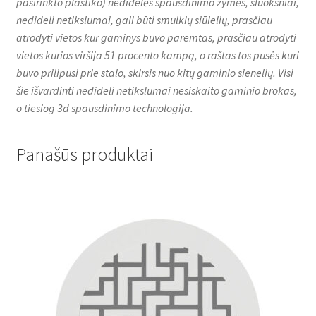
pasirinkto plastiko) nedidelės spausdinimo žymės, sluoksniai,
nedideli netikslumai, gali būti smulkių siūlelių, prasčiau
atrodyti vietos kur gaminys buvo paremtas, prasčiau atrodyti
vietos kurios viršija 51 procento kampą, o raštas tos pusės kuri
buvo prilipusi prie stalo, skirsis nuo kitų gaminio sienelių. Visi
šie išvardinti nedideli netikslumai nesiskaito gaminio brokas,
o tiesiog 3d spausdinimo technologija.
Panašūs produktai