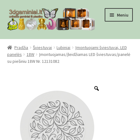
Pereiti
Pereiti
Meniu
prie
prie
meniu
turinio
Pradžia
Pradžia
Šviestuvai
Lubiniai
Įmontuojami šviestuvai, LED
panelės
18W
Įmontuojamas/įleidžiamas LED šviestuvas/panelė
Checkout
su piešiniu 18W Nr. 12131082
Gamyba pagal užsakymą
Zoom
Informacija
Mūsų partneriai
Pirkimo-pardavimo taisyklės
Privatumo politika