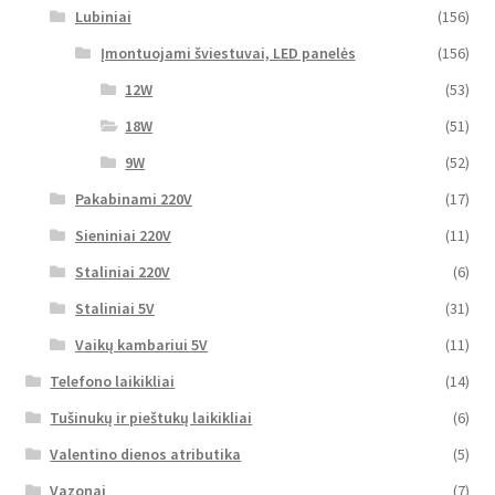
Lubiniai
(156)
Įmontuojami šviestuvai, LED panelės
(156)
12W
(53)
18W
(51)
9W
(52)
Pakabinami 220V
(17)
Sieniniai 220V
(11)
Staliniai 220V
(6)
Staliniai 5V
(31)
Vaikų kambariui 5V
(11)
Telefono laikikliai
(14)
Tušinukų ir pieštukų laikikliai
(6)
Valentino dienos atributika
(5)
Vazonai
(7)