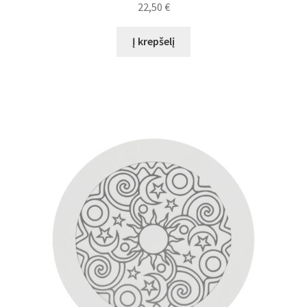
22,50
€
Į krepšelį