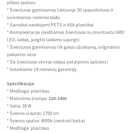
pilkos spalvos
* Šviestuvas gaminamas Lietuvoje 3D spausdintuvu ir
surenkamas rankiniu būdu
* Gamybai naudojami PETG ir ASA plastikai
* Komplektacija: įleidžiamas šviestuvas su įmontuotu SMD
LED, laidas, jungtis laidams sujungti
* Šviestuvas gaminamas tik gavus užsakymą, originalios
pakuotės nėra
* Šis šviestuvas skirtas vidaus patalpoms apšviesti
* Suteikiame 24 mėnesių garantiją
Specifikacija:
* Medžiaga: plastikas
* Maitinimo įtampa:
220-240V
* Galia: 18 W
* Šviesos srautas: 1700 lm
* Šviesos spalva: 4000k (neutrali balta)
* Medžiaga: plastikas