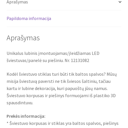
Aprašymas
12131082
Papildoma informacija
Aprašymas
Unikalus lubinis įmontuojamas/įleidžiamas LED
šviestuvas/panelė su piešiniu. Nr. 12131082
Kodėl šviestuvo stiklas turi būti tik baltos spalvos? Mūsų
misija šviestuvą paversti ne tik šviesos šaltiniu, tačiau
kartu ir lubine dekoracija, kuri papuoštų jūsų namus.
Šviestuvo korpusas ir piešinys formuojami iš plastiko 3D
spausdintuvu.
Prekės informacija:
* Šviestuvo korpusas ir stiklas yra baltos spalvos, piešinys