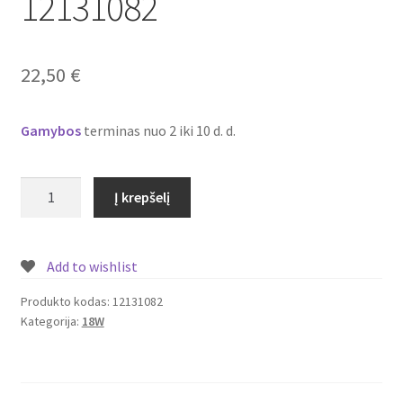
12131082
Plastikai
Plastiko rūšys
22,50
€
Plastiko spalvos
Gamybos
terminas nuo 2 iki 10 d. d.
Wishlist
produkto
Į krepšelį
kiekis:
Įmontuojamas/
įleidžiamas
Add to wishlist
LED
šviestuvas/panelė
Produkto kodas:
12131082
Kategorija:
18W
su
piešiniu
18W
Nr.