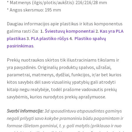
* Matmenys (ilgis/plotis/aukštis): 216/216/28 mm
* Angos skersmuo: 195 mm
Daugiau informacijos apie plastikus ir kitus komponentus
galima rasti čia:
1.
Šviestuvų komponentai
2.
Kas yra PLA
plastikas
3.
PLA plastiko rūšys
4.
Plastiko spalvų
pasirinkimas
.
Prekių nuotraukos skirtos tik iliustraciniams tikslams ir
yra pavyzdinės. Originalių produktų spalvos, užrašai,
parametrai, matmenys, dydžiai, funkcijos, ir/ar bet kurios
kitos savybės dėl savo vizualinių ypatybių gali atrodyti
kitaip negu realybėje, todėl prašome vadovautis prekių
savybėmis, kurios nurodytos prekių aprašymuose.
Svarbi informacija:
3d spausdintuvu atspausdintas gaminys
negali prilygti savo kokybe pramoniniu būdu pagamintam ir
formose išlietam gaminiui, t. y. gali matytis (priklauso ir nuo