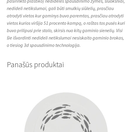
pasirinkto plastiko) nedidelės spausdinimo žymės, sluoksniai,
nedideli netikslumai, gali būti smulkių siūlelių, prasčiau
atrodyti vietos kur gaminys buvo paremtas, prasčiau atrodyti
vietos kurios viršija 51 procento kampą, o raštas tos pusės kuri
buvo prilipusi prie stalo, skirsis nuo kitų gaminio sienelių. Visi
šie išvardinti nedideli netikslumai nesiskaito gaminio brokas,
o tiesiog 3d spausdinimo technologija.
Panašūs produktai