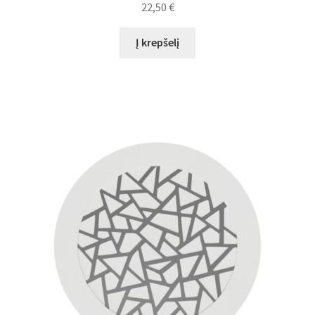
22,50
€
Į krepšelį