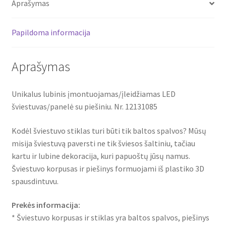
Aprašymas
12131085
Papildoma informacija
Aprašymas
Unikalus lubinis įmontuojamas/įleidžiamas LED
šviestuvas/panelė su piešiniu. Nr. 12131085
Kodėl šviestuvo stiklas turi būti tik baltos spalvos? Mūsų
misija šviestuvą paversti ne tik šviesos šaltiniu, tačiau
kartu ir lubine dekoracija, kuri papuoštų jūsų namus.
Šviestuvo korpusas ir piešinys formuojami iš plastiko 3D
spausdintuvu.
Prekės informacija:
* Šviestuvo korpusas ir stiklas yra baltos spalvos, piešinys