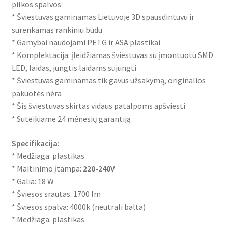
pilkos spalvos
* Šviestuvas gaminamas Lietuvoje 3D spausdintuvu ir
surenkamas rankiniu būdu
* Gamybai naudojami PETG ir ASA plastikai
* Komplektacija: įleidžiamas šviestuvas su įmontuotu SMD
LED, laidas, jungtis laidams sujungti
* Šviestuvas gaminamas tik gavus užsakymą, originalios
pakuotės nėra
* Šis šviestuvas skirtas vidaus patalpoms apšviesti
* Suteikiame 24 mėnesių garantiją
Specifikacija:
* Medžiaga: plastikas
* Maitinimo įtampa:
220-240V
* Galia: 18 W
* Šviesos srautas: 1700 lm
* Šviesos spalva: 4000k (neutrali balta)
* Medžiaga: plastikas