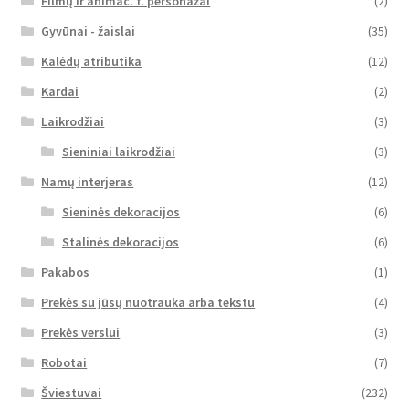
Filmų ir animac. f. personažai
(2)
Gyvūnai - žaislai
(35)
Kalėdų atributika
(12)
Kardai
(2)
Laikrodžiai
(3)
Sieniniai laikrodžiai
(3)
Namų interjeras
(12)
Sieninės dekoracijos
(6)
Stalinės dekoracijos
(6)
Pakabos
(1)
Prekės su jūsų nuotrauka arba tekstu
(4)
Prekės verslui
(3)
Robotai
(7)
Šviestuvai
(232)