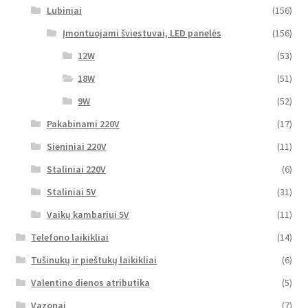
Lubiniai
(156)
Įmontuojami šviestuvai, LED panelės
(156)
12W
(53)
18W
(51)
9W
(52)
Pakabinami 220V
(17)
Sieniniai 220V
(11)
Staliniai 220V
(6)
Staliniai 5V
(31)
Vaikų kambariui 5V
(11)
Telefono laikikliai
(14)
Tušinukų ir pieštukų laikikliai
(6)
Valentino dienos atributika
(5)
Vazonai
(7)