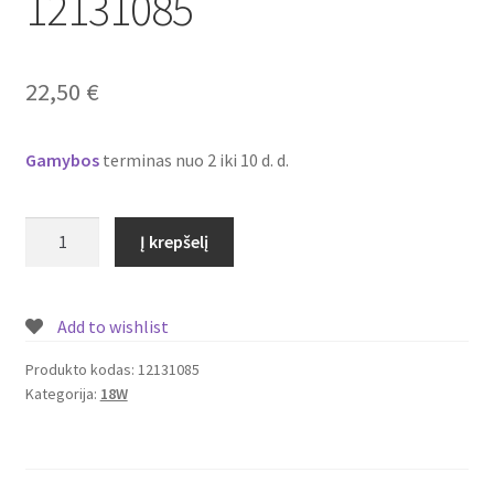
12131085
Plastikai
Plastiko rūšys
22,50
€
Plastiko spalvos
Gamybos
terminas nuo 2 iki 10 d. d.
Wishlist
produkto
Į krepšelį
kiekis:
Įmontuojamas/
įleidžiamas
Add to wishlist
LED
šviestuvas/panelė
Produkto kodas:
12131085
Kategorija:
18W
su
piešiniu
18W
Nr.