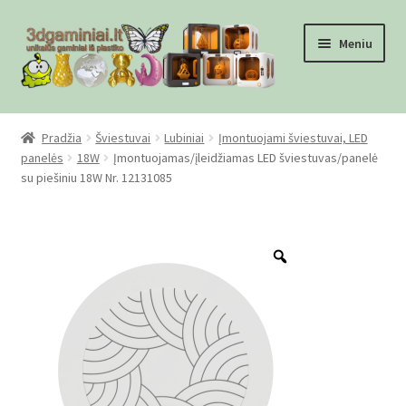
Pereiti
Pereiti
Meniu
prie
prie
meniu
turinio
Pradžia
Pradžia
Šviestuvai
Lubiniai
Įmontuojami šviestuvai, LED
panelės
18W
Įmontuojamas/įleidžiamas LED šviestuvas/panelė
Checkout
su piešiniu 18W Nr. 12131085
Gamyba pagal užsakymą
Zoom
Informacija
Mūsų partneriai
Pirkimo-pardavimo taisyklės
Privatumo politika