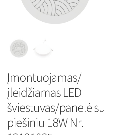
Atsiskaitymo informacija
Prekių pristatymo taisyklės
Gamybos terminai ir procesas
Šviestuvų komponentai
Įmontuojamas/
Kontaktai
įleidžiamas LED
Krepšelis
šviestuvas/panelė su
Parduotuvė
piešiniu 18W Nr.
Paskyra