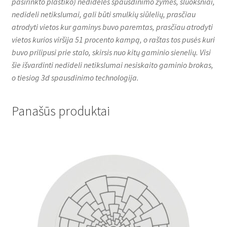
pasirinkto plastiko) nedidelės spausdinimo žymės, sluoksniai,
nedideli netikslumai, gali būti smulkių siūlelių, prasčiau
atrodyti vietos kur gaminys buvo paremtas, prasčiau atrodyti
vietos kurios viršija 51 procento kampą, o raštas tos pusės kuri
buvo prilipusi prie stalo, skirsis nuo kitų gaminio sienelių. Visi
šie išvardinti nedideli netikslumai nesiskaito gaminio brokas,
o tiesiog 3d spausdinimo technologija.
Panašūs produktai