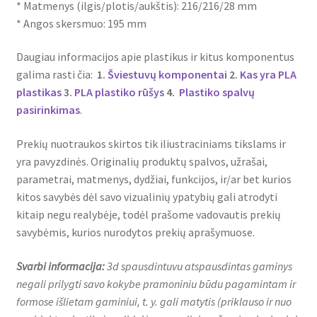
* Matmenys (ilgis/plotis/aukštis): 216/216/28 mm
* Angos skersmuo: 195 mm
Daugiau informacijos apie plastikus ir kitus komponentus
galima rasti čia:
1.
Šviestuvų komponentai
2.
Kas yra PLA
plastikas
3.
PLA plastiko rūšys
4.
Plastiko spalvų
pasirinkimas
.
Prekių nuotraukos skirtos tik iliustraciniams tikslams ir
yra pavyzdinės. Originalių produktų spalvos, užrašai,
parametrai, matmenys, dydžiai, funkcijos, ir/ar bet kurios
kitos savybės dėl savo vizualinių ypatybių gali atrodyti
kitaip negu realybėje, todėl prašome vadovautis prekių
savybėmis, kurios nurodytos prekių aprašymuose.
Svarbi informacija:
3d spausdintuvu atspausdintas gaminys
negali prilygti savo kokybe pramoniniu būdu pagamintam ir
formose išlietam gaminiui, t. y. gali matytis (priklauso ir nuo