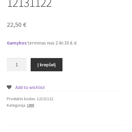
12131122
Plastikai
Plastiko rūšys
22,50
€
Plastiko spalvos
Gamybos
terminas nuo 2 iki 10 d. d.
Wishlist
produkto
Į krepšelį
kiekis:
Įmontuojamas/
įleidžiamas
Add to wishlist
LED
šviestuvas/panelė
Produkto kodas:
12131122
Kategorija:
18W
su
piešiniu
18W
Nr.