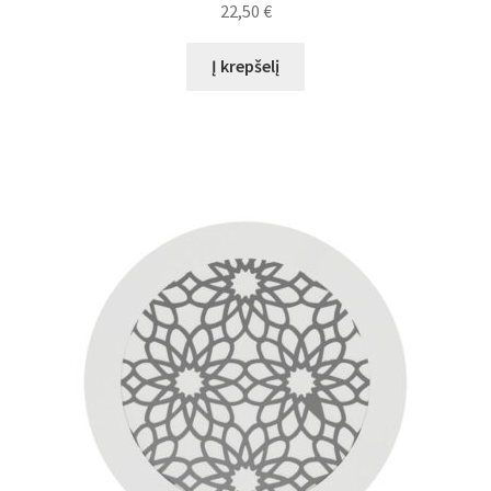
22,50
€
Į krepšelį