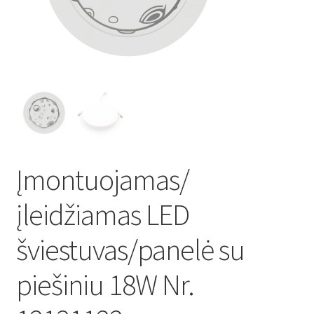
Atsiskaitymo informacija
Prekių pristatymo taisyklės
Gamybos terminai ir procesas
Šviestuvų komponentai
Įmontuojamas/
Kontaktai
įleidžiamas LED
Krepšelis
šviestuvas/panelė su
Parduotuvė
piešiniu 18W Nr.
Paskyra