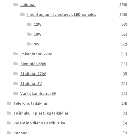
Lubiniai
(156)
Įmontuojami šviestuvai, LED panelės
(156)
12W
(53)
18W
(51)
9W
(52)
Pakabinami 220V
(17)
Sieniniai 220V
(11)
Staliniai 220V
(6)
Staliniai 5V
(31)
Vaikų kambariui 5V
(11)
Telefono laikikliai
(14)
Tušinukų ir pieštukų laikikliai
(6)
Valentino dienos atributika
(5)
Vazonai
(7)