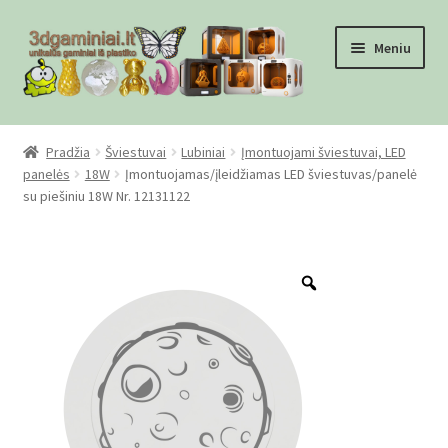
Pereiti
Pereiti
Meniu
prie
prie
meniu
turinio
Pradžia
Pradžia
Šviestuvai
Lubiniai
Įmontuojami šviestuvai, LED
panelės
18W
Įmontuojamas/įleidžiamas LED šviestuvas/panelė
Checkout
su piešiniu 18W Nr. 12131122
Gamyba pagal užsakymą
Zoom
Informacija
Mūsų partneriai
Pirkimo-pardavimo taisyklės
Privatumo politika