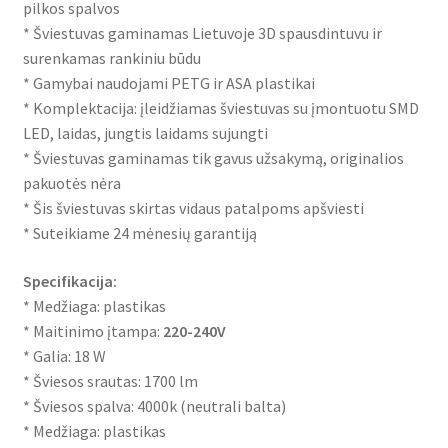
pilkos spalvos
* Šviestuvas gaminamas Lietuvoje 3D spausdintuvu ir
surenkamas rankiniu būdu
* Gamybai naudojami PETG ir ASA plastikai
* Komplektacija: įleidžiamas šviestuvas su įmontuotu SMD
LED, laidas, jungtis laidams sujungti
* Šviestuvas gaminamas tik gavus užsakymą, originalios
pakuotės nėra
* Šis šviestuvas skirtas vidaus patalpoms apšviesti
* Suteikiame 24 mėnesių garantiją
Specifikacija:
* Medžiaga: plastikas
* Maitinimo įtampa:
220-240V
* Galia: 18 W
* Šviesos srautas: 1700 lm
* Šviesos spalva: 4000k (neutrali balta)
* Medžiaga: plastikas