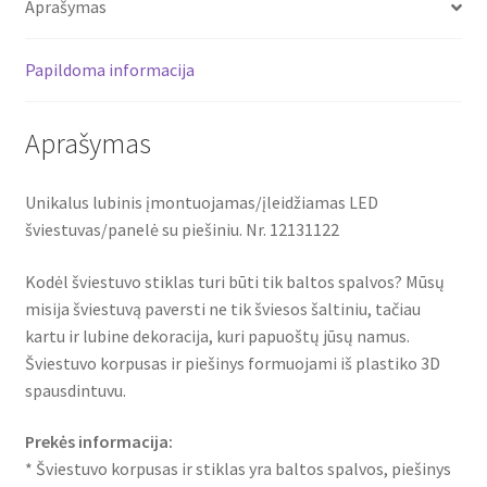
Aprašymas
12131122
Papildoma informacija
Aprašymas
Unikalus lubinis įmontuojamas/įleidžiamas LED
šviestuvas/panelė su piešiniu. Nr. 12131122
Kodėl šviestuvo stiklas turi būti tik baltos spalvos? Mūsų
misija šviestuvą paversti ne tik šviesos šaltiniu, tačiau
kartu ir lubine dekoracija, kuri papuoštų jūsų namus.
Šviestuvo korpusas ir piešinys formuojami iš plastiko 3D
spausdintuvu.
Prekės informacija:
* Šviestuvo korpusas ir stiklas yra baltos spalvos, piešinys