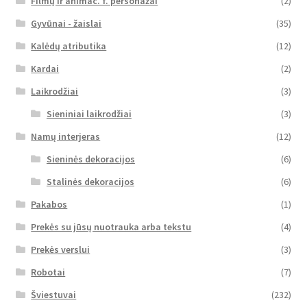
Filmų ir animac. f. personažai
(2)
Gyvūnai - žaislai
(35)
Kalėdų atributika
(12)
Kardai
(2)
Laikrodžiai
(3)
Sieniniai laikrodžiai
(3)
Namų interjeras
(12)
Sieninės dekoracijos
(6)
Stalinės dekoracijos
(6)
Pakabos
(1)
Prekės su jūsų nuotrauka arba tekstu
(4)
Prekės verslui
(3)
Robotai
(7)
Šviestuvai
(232)