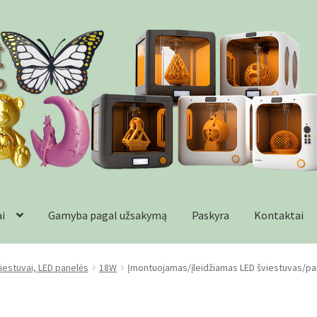
ai
Gamyba pagal užsakymą
Paskyra
Kontaktai
formacija
Kontaktai
Krepšelis
Parduotuvė
Paskyra
Plastikai
Wishl
iestuvai, LED panelės
18W
Įmontuojamas/įleidžiamas LED šviestuvas/pan