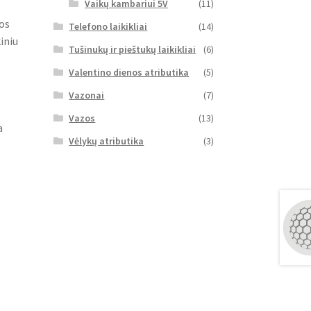
Vaikų kambariui 5V
(11)
vos
Telefono laikikliai
(14)
iniu
Tušinukų ir pieštukų laikikliai
(6)
Valentino dienos atributika
(5)
Vazonai
(7)
Vazos
(13)
a
Vėlykų atributika
(3)