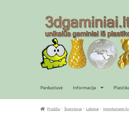
Pereiti
Pereiti
prie
prie
meniu
turinio
Parduotuvė
Informacija
Plastik
Pradžia
Checkout
Gamyba pagal užsakymą
In
Pradžia
Šviestuvai
Lubiniai
Įmontuojami šv