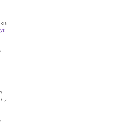
 čia:
šys
s.
i
i
. y.
u
s