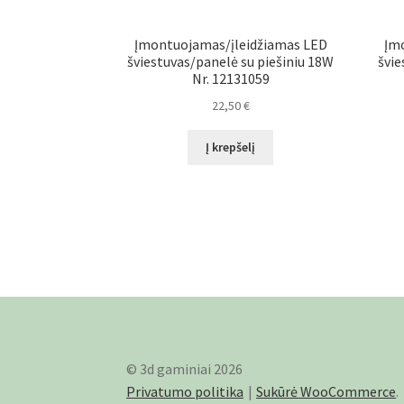
Įmontuojamas/įleidžiamas LED
Įm
šviestuvas/panelė su piešiniu 18W
švie
Nr. 12131059
22,50
€
Į krepšelį
© 3d gaminiai 2026
Privatumo politika
Sukūrė WooCommerce
.