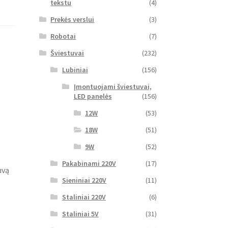
tekstu
(4)
Prekės verslui
(3)
Robotai
(7)
Šviestuvai
(232)
Lubiniai
(156)
Įmontuojami šviestuvai,
LED panelės
(156)
12W
(53)
18W
(51)
9W
(52)
Pakabinami 220V
(17)
uvą
Sieniniai 220V
(11)
Staliniai 220V
(6)
Staliniai 5V
(31)