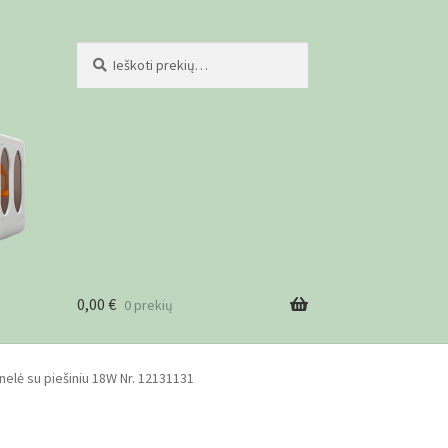
Ieškoti:
Ieškoti
0,00
€
0 prekių
ist
elė su piešiniu 18W Nr. 12131131