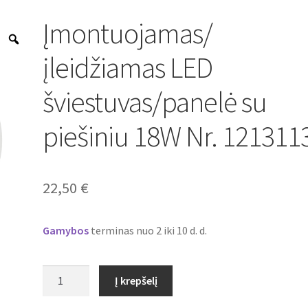
Įmontuojamas/
Zoom
įleidžiamas LED
šviestuvas/panelė su
piešiniu 18W Nr. 121311
22,50
€
Gamybos
terminas nuo 2 iki 10 d. d.
produkto
Į krepšelį
kiekis:
Įmontuojamas/