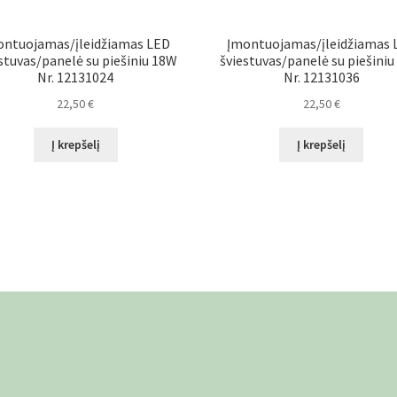
ontuojamas/įleidžiamas LED
Įmontuojamas/įleidžiamas 
stuvas/panelė su piešiniu 18W
šviestuvas/panelė su piešini
Nr. 12131024
Nr. 12131036
22,50
€
22,50
€
Į krepšelį
Į krepšelį