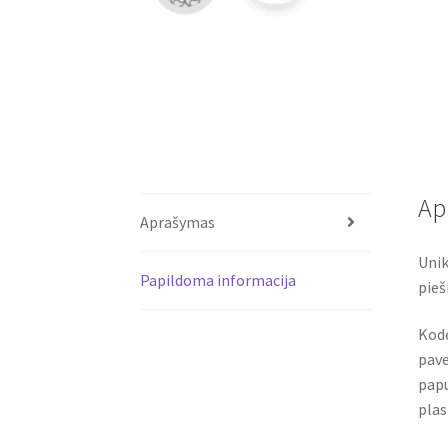
Ap
Aprašymas
Unik
Papildoma informacija
pieš
Kodė
pave
papu
plas