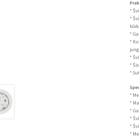
Prek
* Šv
* Šv
būd
* Ga
* Ko
jung
* Šv
* Ši
* Su
Spec
* Me
* Ma
* Ga
* Šv
* Šv
* Me