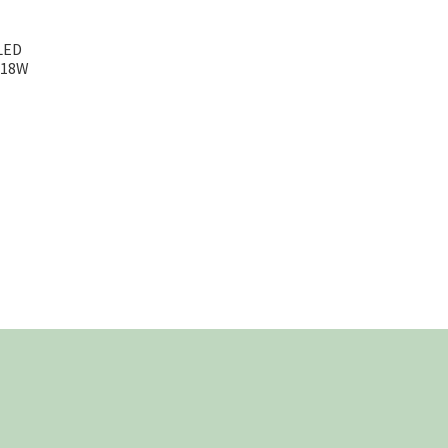
LED
u 18W