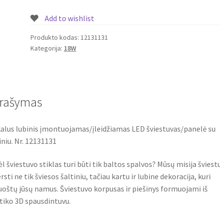
įleidžiamas
Add to wishlist
LED
šviestuvas/panelė
Produkto kodas:
12131131
Kategorija:
18W
su
piešiniu
18W
Nr.
12131131
rašymas
alus lubinis įmontuojamas/įleidžiamas LED šviestuvas/panelė su
iniu. Nr. 12131131
l šviestuvo stiklas turi būti tik baltos spalvos? Mūsų misija šviest
rsti ne tik šviesos šaltiniu, tačiau kartu ir lubine dekoracija, kuri
oštų jūsų namus. Šviestuvo korpusas ir piešinys formuojami iš
tiko 3D spausdintuvu.