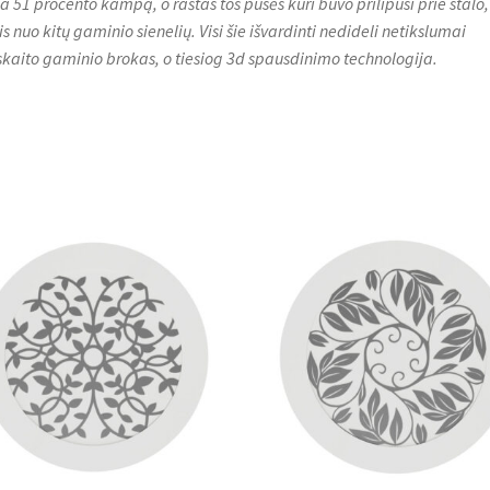
ija 51 procento kampą, o raštas tos pusės kuri buvo prilipusi prie stalo,
is nuo kitų gaminio sienelių. Visi šie išvardinti nedideli netikslumai
skaito gaminio brokas, o tiesiog 3d spausdinimo technologija.