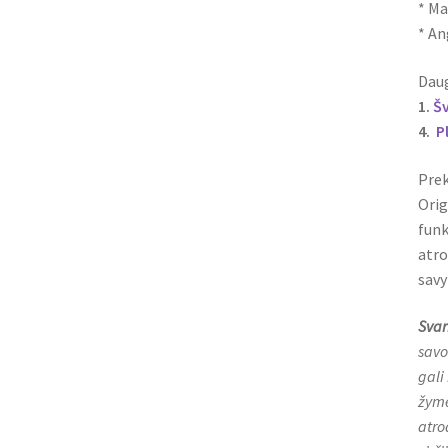
* Ma
* A
Daug
1.
Š
4.
P
Prek
Orig
funk
atro
savy
Svar
savo
gali
žymė
atro