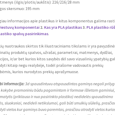
tmenys (ilgis/plotis/aukštis): 216/216/28 mm
ngos skersmuo: 195 mm
iau informacijos apie plastikus ir kitus komponentus galima rasti
viestuvų komponentai
2.
Kas yra PLA plastikas
3.
PLA plastiko rū
lastiko spalvų pasirinkimas
.
ių nuotraukos skirtos tik iliustraciniams tikslams ir yra pavyzdinė
inalių produktų spalvos, užrašai, parametrai, matmenys, dydžiai,
cijos, ir/ar bet kurios kitos savybės dėl savo vizualinių ypatybių gal
dyti kitaip negu realybėje, todėl prašome vadovautis prekių
bėmis, kurios nurodytos prekių aprašymuose.
bi informacija:
3d spausdintuvu atspausdintas gaminys negali prilygt
 kokybe pramoniniu būdu pagamintam ir formose išlietam gaminiui, t
 matytis (priklauso ir nuo pasirinkto plastiko) nedidelės spausdinimo
s, sluoksniai, nedideli netikslumai, gali būti smulkių siūlelių, prasčia
dyti vietos kur gaminys buvo paremtas, prasčiau atrodyti vietos kurio