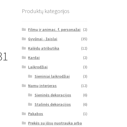
Produktų kategorijos
Filmų ir animac. f. personažai
(2)
Gyvūnai - žaislai
(35)
Kalėdų atributika
(12)
31
Kardai
(2)
Laikrodžiai
(3)
Sieniniai laikrodžiai
(3)
Namų interjeras
(12)
Sieninės dekoracijos
(6)
Stalinės dekoracijos
(6)
Pakabos
(1)
Prekės su jūsų nuotrauka arba