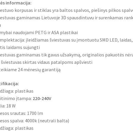
ės informacija:
iestuvo korpusas ir stiklas yra baltos spalvos, piešinys pilkos spal
iestuvas gaminamas Lietuvoje 3D spausdintuvu ir surenkamas rank
u
mybai naudojami PETG ir ASA plastikai
mplektacija: įleidžiamas šviestuvas su įmontuotu SMD LED, laidas,
tis laidams sujungti
iestuvas gaminamas tik gavus užsakymą, originalios pakuotės nėr
s šviestuvas skirtas vidaus patalpoms apšviesti
teikiame 24 mėnesių garantiją
ifikacija:
džiaga: plastikas
itinimo įtampa:
220-240V
lia: 18 W
iesos srautas: 1700 lm
iesos spalva: 4000k (neutrali balta)
džiaga: plastikas