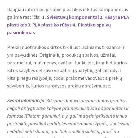
Daugiau informacijos apie plastikus ir kitus komponentus
galima rasti čia:
1.
Šviestuvų komponentai
2.
Kas yra PLA
plastikas
3.
PLA plastiko rūšys
4.
Plastiko spalvų
pasirinkimas
.
Prekių nuotraukos skirtos tik iliustraciniams tikslams ir
yra pavyzdinės. Originalių produktų spalvos, užrašai,
parametrai, matmenys, dydžiai, funkcijos, ir/ar bet kurios
kitos savybės dėl savo vizualinių ypatybių gali atrodyti
kitaip negu realybėje, todėl prašome vadovautis prekių
savybėmis, kurios nurodytos prekių aprašymuose.
Svarbi informacija:
3d spausdintuvu atspausdintas gaminys
negali prilygti savo kokybe pramoniniu būdu pagamintam ir
formose išlietam gaminiui, t. y. gali matytis (priklauso ir nuo
pasirinkto plastiko) nedidelės spausdinimo žymės, sluoksniai,
nedideli netikslumai, gali būti smulkių siūlelių, prasčiau