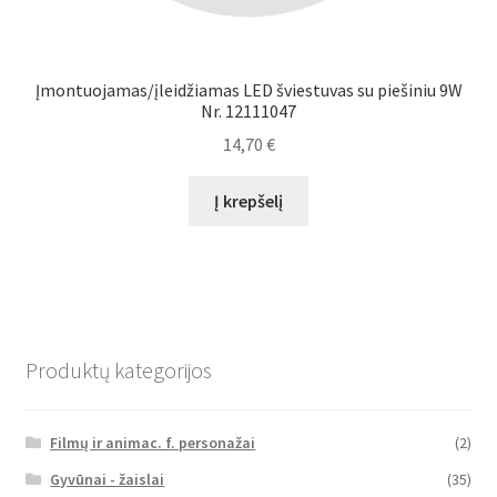
Įmontuojamas/įleidžiamas LED šviestuvas su piešiniu 9W
Nr. 12111047
14,70
€
Į krepšelį
Produktų kategorijos
Filmų ir animac. f. personažai
(2)
Gyvūnai - žaislai
(35)