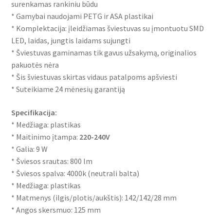
surenkamas rankiniu būdu
* Gamybai naudojami PETG ir ASA plastikai
* Komplektacija: įleidžiamas šviestuvas su įmontuotu SMD
LED, laidas, jungtis laidams sujungti
* Šviestuvas gaminamas tik gavus užsakymą, originalios
pakuotės nėra
* Šis šviestuvas skirtas vidaus patalpoms apšviesti
* Suteikiame 24 mėnesių garantiją
Specifikacija:
* Medžiaga: plastikas
* Maitinimo įtampa:
220-240V
* Galia: 9 W
* Šviesos srautas: 800 lm
* Šviesos spalva: 4000k (neutrali balta)
* Medžiaga: plastikas
* Matmenys (ilgis/plotis/aukštis): 142/142/28 mm
* Angos skersmuo: 125 mm