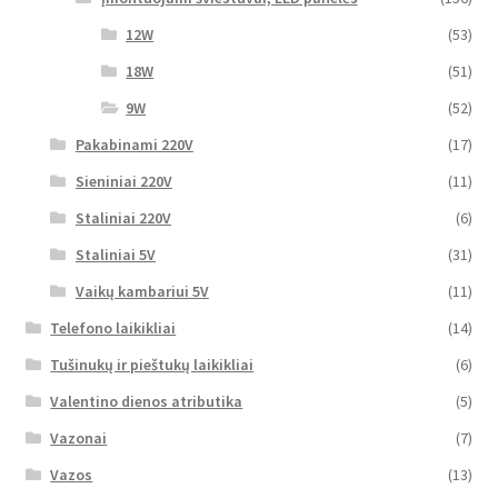
12W
(53)
18W
(51)
9W
(52)
Pakabinami 220V
(17)
Sieniniai 220V
(11)
Staliniai 220V
(6)
Staliniai 5V
(31)
Vaikų kambariui 5V
(11)
Telefono laikikliai
(14)
Tušinukų ir pieštukų laikikliai
(6)
Valentino dienos atributika
(5)
Vazonai
(7)
Vazos
(13)