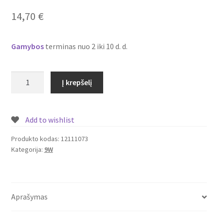
Plastikai
14,70
€
Plastiko rūšys
Gamybos
terminas nuo 2 iki 10 d. d.
Plastiko spalvos
produkto
Į krepšelį
Wishlist
kiekis:
Įmontuojamas/
įleidžiamas
Add to wishlist
LED
šviestuvas
Produkto kodas:
12111073
Kategorija:
9W
su
piešiniu
9W
Nr.
Aprašymas
12111073