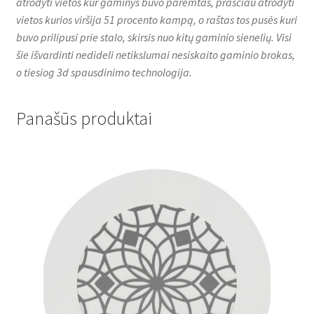
atrodyti vietos kur gaminys buvo paremtas, prasčiau atrodyti
vietos kurios viršija 51 procento kampą, o raštas tos pusės kuri
buvo prilipusi prie stalo, skirsis nuo kitų gaminio sienelių. Visi
šie išvardinti nedideli netikslumai nesiskaito gaminio brokas,
o tiesiog 3d spausdinimo technologija.
Panašūs produktai