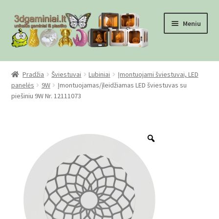
Pereiti
Pereiti
Meniu
prie
prie
meniu
turinio
Pradžia
Pradžia
Šviestuvai
Lubiniai
Įmontuojami šviestuvai, LED
panelės
9W
Įmontuojamas/įleidžiamas LED šviestuvas su
Checkout
piešiniu 9W Nr. 12111073
Gamyba pagal užsakymą
Zoom
Informacija
Mūsų partneriai
Pirkimo-pardavimo taisyklės
Privatumo politika