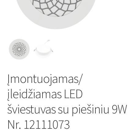
Atsiskaitymo informacija
Prekių pristatymo taisyklės
Gamybos terminai ir procesas
Šviestuvų komponentai
Įmontuojamas/
Kontaktai
įleidžiamas LED
Krepšelis
šviestuvas su piešiniu 9W
Parduotuvė
Nr. 12111073
Paskyra