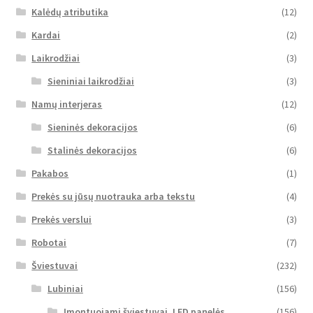
Kalėdų atributika
(12)
Kardai
(2)
Laikrodžiai
(3)
Sieniniai laikrodžiai
(3)
Namų interjeras
(12)
Sieninės dekoracijos
(6)
Stalinės dekoracijos
(6)
Pakabos
(1)
Prekės su jūsų nuotrauka arba tekstu
(4)
Prekės verslui
(3)
Robotai
(7)
Šviestuvai
(232)
Lubiniai
(156)
Įmontuojami šviestuvai, LED panelės
(156)