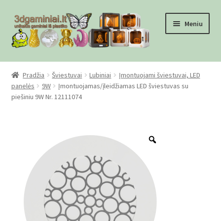
Pereiti
Pereiti
Meniu
prie
prie
meniu
turinio
Pradžia
Pradžia
Šviestuvai
Lubiniai
Įmontuojami šviestuvai, LED
panelės
9W
Įmontuojamas/įleidžiamas LED šviestuvas su
Checkout
piešiniu 9W Nr. 12111074
Gamyba pagal užsakymą
Zoom
Informacija
Mūsų partneriai
Pirkimo-pardavimo taisyklės
Privatumo politika