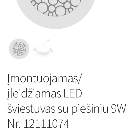
Atsiskaitymo informacija
Prekių pristatymo taisyklės
Gamybos terminai ir procesas
Šviestuvų komponentai
Įmontuojamas/
Kontaktai
įleidžiamas LED
Krepšelis
šviestuvas su piešiniu 9W
Parduotuvė
Nr. 12111074
Paskyra