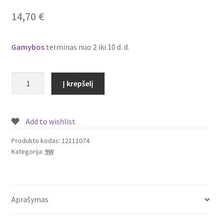
Plastikai
14,70
€
Plastiko rūšys
Gamybos
terminas nuo 2 iki 10 d. d.
Plastiko spalvos
produkto
Į krepšelį
Wishlist
kiekis:
Įmontuojamas/
įleidžiamas
Add to wishlist
LED
šviestuvas
Produkto kodas:
12111074
Kategorija:
9W
su
piešiniu
9W
Nr.
Aprašymas
12111074