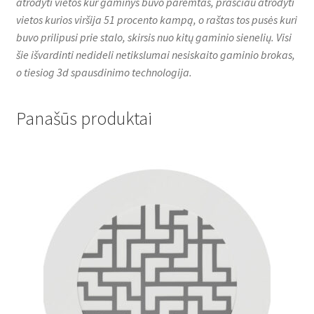
atrodyti vietos kur gaminys buvo paremtas, prasčiau atrodyti
vietos kurios viršija 51 procento kampą, o raštas tos pusės kuri
buvo prilipusi prie stalo, skirsis nuo kitų gaminio sienelių. Visi
šie išvardinti nedideli netikslumai nesiskaito gaminio brokas,
o tiesiog 3d spausdinimo technologija.
Panašūs produktai