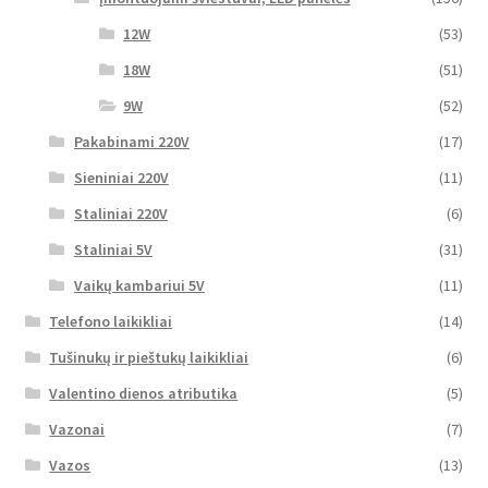
12W
(53)
18W
(51)
9W
(52)
Pakabinami 220V
(17)
Sieniniai 220V
(11)
Staliniai 220V
(6)
Staliniai 5V
(31)
Vaikų kambariui 5V
(11)
Telefono laikikliai
(14)
Tušinukų ir pieštukų laikikliai
(6)
Valentino dienos atributika
(5)
Vazonai
(7)
Vazos
(13)