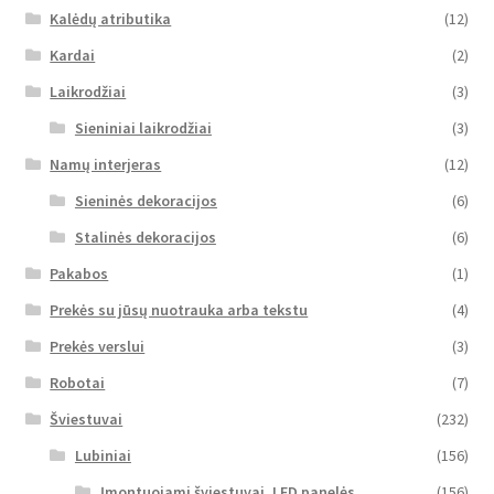
Kalėdų atributika
(12)
Kardai
(2)
Laikrodžiai
(3)
Sieniniai laikrodžiai
(3)
Namų interjeras
(12)
Sieninės dekoracijos
(6)
Stalinės dekoracijos
(6)
Pakabos
(1)
Prekės su jūsų nuotrauka arba tekstu
(4)
Prekės verslui
(3)
Robotai
(7)
Šviestuvai
(232)
Lubiniai
(156)
Įmontuojami šviestuvai, LED panelės
(156)