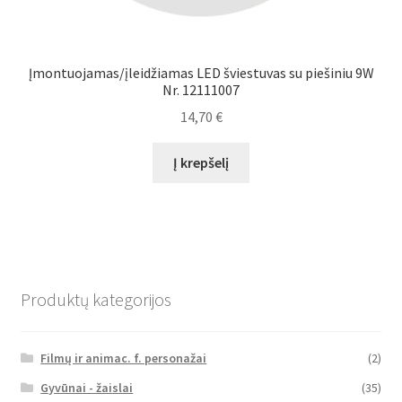
Įmontuojamas/įleidžiamas LED šviestuvas su piešiniu 9W
Nr. 12111007
14,70
€
Į krepšelį
Produktų kategorijos
Filmų ir animac. f. personažai
(2)
Gyvūnai - žaislai
(35)