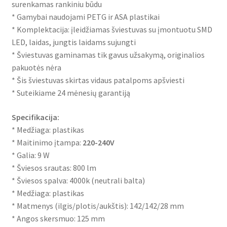
surenkamas rankiniu būdu
* Gamybai naudojami PETG ir ASA plastikai
* Komplektacija: įleidžiamas šviestuvas su įmontuotu SMD
LED, laidas, jungtis laidams sujungti
* Šviestuvas gaminamas tik gavus užsakymą, originalios
pakuotės nėra
* Šis šviestuvas skirtas vidaus patalpoms apšviesti
* Suteikiame 24 mėnesių garantiją
Specifikacija:
* Medžiaga: plastikas
* Maitinimo įtampa:
220-240V
* Galia: 9 W
* Šviesos srautas: 800 lm
* Šviesos spalva: 4000k (neutrali balta)
* Medžiaga: plastikas
* Matmenys (ilgis/plotis/aukštis): 142/142/28 mm
* Angos skersmuo: 125 mm