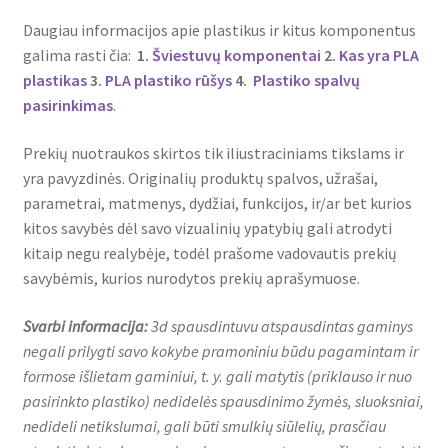
Daugiau informacijos apie plastikus ir kitus komponentus
galima rasti čia:
1.
Šviestuvų komponentai
2.
Kas yra PLA
plastikas
3.
PLA plastiko rūšys
4.
Plastiko spalvų
pasirinkimas
.
Prekių nuotraukos skirtos tik iliustraciniams tikslams ir
yra pavyzdinės. Originalių produktų spalvos, užrašai,
parametrai, matmenys, dydžiai, funkcijos, ir/ar bet kurios
kitos savybės dėl savo vizualinių ypatybių gali atrodyti
kitaip negu realybėje, todėl prašome vadovautis prekių
savybėmis, kurios nurodytos prekių aprašymuose.
Svarbi informacija:
3d spausdintuvu atspausdintas gaminys
negali prilygti savo kokybe pramoniniu būdu pagamintam ir
formose išlietam gaminiui, t. y. gali matytis (priklauso ir nuo
pasirinkto plastiko) nedidelės spausdinimo žymės, sluoksniai,
nedideli netikslumai, gali būti smulkių siūlelių, prasčiau