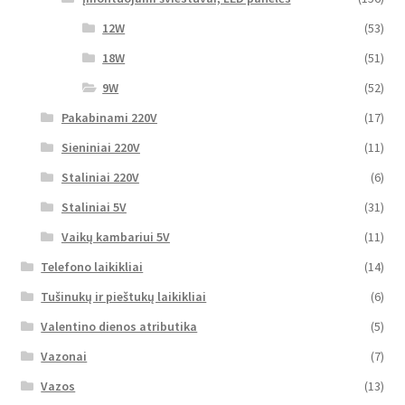
12W
(53)
18W
(51)
9W
(52)
Pakabinami 220V
(17)
Sieniniai 220V
(11)
Staliniai 220V
(6)
Staliniai 5V
(31)
Vaikų kambariui 5V
(11)
Telefono laikikliai
(14)
Tušinukų ir pieštukų laikikliai
(6)
Valentino dienos atributika
(5)
Vazonai
(7)
Vazos
(13)