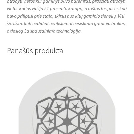
atrodyti vietos kur gaminys buvo paremtas, prasčiau atrodyti
vietos kurios viršija 51 procento kampą, o raštas tos pusės kuri
buvo prilipusi prie stalo, skirsis nuo kitų gaminio sienelių. Visi
šie išvardinti nedideli netikslumai nesiskaito gaminio brokas,
o tiesiog 3d spausdinimo technologija.
Panašūs produktai