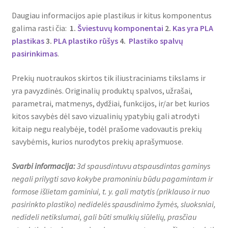
Daugiau informacijos apie plastikus ir kitus komponentus
galima rasti čia:
1.
Šviestuvų komponentai
2.
Kas yra PLA
plastikas
3.
PLA plastiko rūšys
4.
Plastiko spalvų
pasirinkimas
.
Prekių nuotraukos skirtos tik iliustraciniams tikslams ir
yra pavyzdinės. Originalių produktų spalvos, užrašai,
parametrai, matmenys, dydžiai, funkcijos, ir/ar bet kurios
kitos savybės dėl savo vizualinių ypatybių gali atrodyti
kitaip negu realybėje, todėl prašome vadovautis prekių
savybėmis, kurios nurodytos prekių aprašymuose.
Svarbi informacija:
3d spausdintuvu atspausdintas gaminys
negali prilygti savo kokybe pramoniniu būdu pagamintam ir
formose išlietam gaminiui, t. y. gali matytis (priklauso ir nuo
pasirinkto plastiko) nedidelės spausdinimo žymės, sluoksniai,
nedideli netikslumai, gali būti smulkių siūlelių, prasčiau