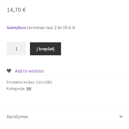
Plastikai
14,70
€
Plastiko rūšys
Gamybos
terminas nuo 2 iki 10 d. d.
Plastiko spalvos
produkto
Į krepšelį
Wishlist
kiekis:
Įmontuojamas/
įleidžiamas
Add to wishlist
LED
šviestuvas
Produkto kodas:
12111082
Kategorija:
9W
su
piešiniu
9W
Nr.
Aprašymas
12111082