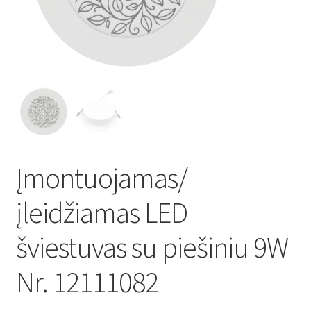
Atsiskaitymo informacija
Prekių pristatymo taisyklės
Gamybos terminai ir procesas
Šviestuvų komponentai
Įmontuojamas/
Kontaktai
įleidžiamas LED
Krepšelis
šviestuvas su piešiniu 9W
Parduotuvė
Nr. 12111082
Paskyra