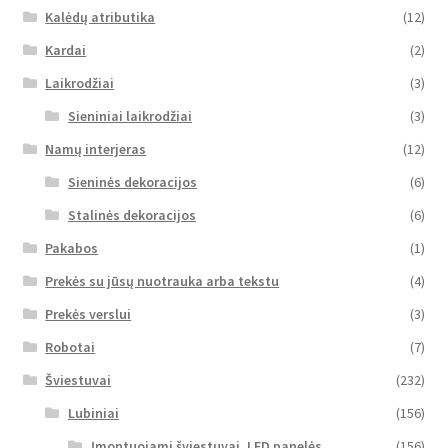
Kalėdų atributika
(12)
Kardai
(2)
Laikrodžiai
(3)
Sieniniai laikrodžiai
(3)
Namų interjeras
(12)
Sieninės dekoracijos
(6)
Stalinės dekoracijos
(6)
Pakabos
(1)
Prekės su jūsų nuotrauka arba tekstu
(4)
Prekės verslui
(3)
Robotai
(7)
Šviestuvai
(232)
Lubiniai
(156)
Įmontuojami šviestuvai, LED panelės
(156)