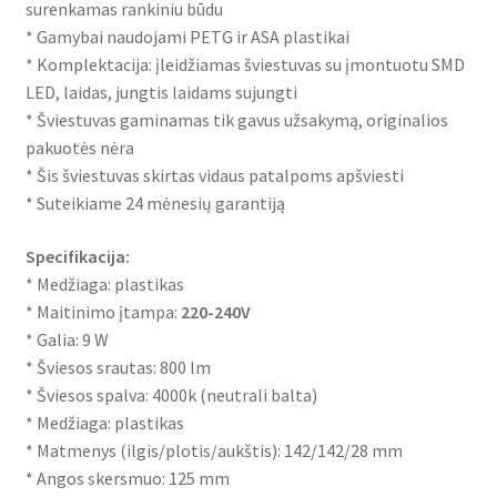
surenkamas rankiniu būdu
* Gamybai naudojami PETG ir ASA plastikai
* Komplektacija: įleidžiamas šviestuvas su įmontuotu SMD
LED, laidas, jungtis laidams sujungti
* Šviestuvas gaminamas tik gavus užsakymą, originalios
pakuotės nėra
* Šis šviestuvas skirtas vidaus patalpoms apšviesti
* Suteikiame 24 mėnesių garantiją
Specifikacija:
* Medžiaga: plastikas
* Maitinimo įtampa:
220-240V
* Galia: 9 W
* Šviesos srautas: 800 lm
* Šviesos spalva: 4000k (neutrali balta)
* Medžiaga: plastikas
* Matmenys (ilgis/plotis/aukštis): 142/142/28 mm
* Angos skersmuo: 125 mm