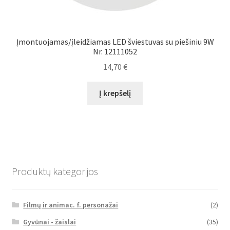
Įmontuojamas/įleidžiamas LED šviestuvas su piešiniu 9W
Nr. 12111052
14,70
€
Į krepšelį
Produktų kategorijos
Filmų ir animac. f. personažai
(2)
Gyvūnai - žaislai
(35)