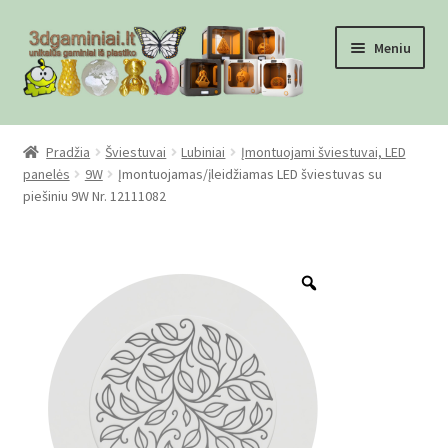
Pereiti
Pereiti
Meniu
prie
prie
meniu
turinio
Pradžia
Pradžia
Šviestuvai
Lubiniai
Įmontuojami šviestuvai, LED
panelės
9W
Įmontuojamas/įleidžiamas LED šviestuvas su
Checkout
piešiniu 9W Nr. 12111082
Gamyba pagal užsakymą
Zoom
Informacija
Mūsų partneriai
Pirkimo-pardavimo taisyklės
Privatumo politika