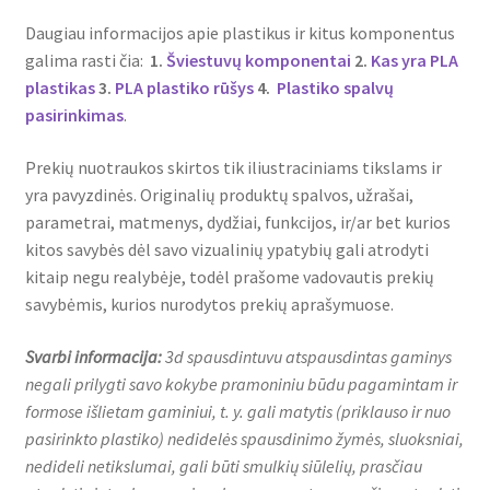
Daugiau informacijos apie plastikus ir kitus komponentus
galima rasti čia:
1.
Šviestuvų komponentai
2.
Kas yra PLA
plastikas
3.
PLA plastiko rūšys
4.
Plastiko spalvų
pasirinkimas
.
Prekių nuotraukos skirtos tik iliustraciniams tikslams ir
yra pavyzdinės. Originalių produktų spalvos, užrašai,
parametrai, matmenys, dydžiai, funkcijos, ir/ar bet kurios
kitos savybės dėl savo vizualinių ypatybių gali atrodyti
kitaip negu realybėje, todėl prašome vadovautis prekių
savybėmis, kurios nurodytos prekių aprašymuose.
Svarbi informacija:
3d spausdintuvu atspausdintas gaminys
negali prilygti savo kokybe pramoniniu būdu pagamintam ir
formose išlietam gaminiui, t. y. gali matytis (priklauso ir nuo
pasirinkto plastiko) nedidelės spausdinimo žymės, sluoksniai,
nedideli netikslumai, gali būti smulkių siūlelių, prasčiau