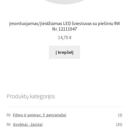
Įmontuojamas/įleidžiamas LED šviestuvas su piešiniu 9W
Nr. 12111047
14,70
€
Į krepšelį
Produktų kategorijos
Filmų ir animac. f. personažai
(2)
Gyvūnai - žaislai
(35)