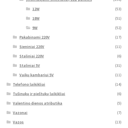
12W
(53)
18W
(51)
9W
(52)
Pakabinami 220V
(17)
Sieniniai 220V
(11)
Staliniai 220V
(6)
Staliniai 5V
(31)
Vaikų kambariui 5V
(11)
Telefono laikikliai
(14)
Tušinukų ir pieštukų laikikliai
(6)
Valentino dienos atributika
(5)
Vazonai
(7)
Vazos
(13)