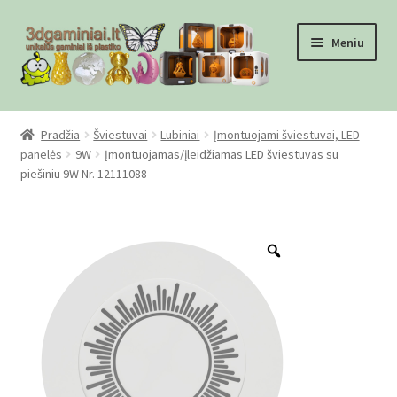
Pereiti
Pereiti
Meniu
prie
prie
meniu
turinio
Pradžia
Pradžia
Šviestuvai
Lubiniai
Įmontuojami šviestuvai, LED
panelės
9W
Įmontuojamas/įleidžiamas LED šviestuvas su
Checkout
piešiniu 9W Nr. 12111088
Gamyba pagal užsakymą
Zoom
Informacija
Mūsų partneriai
Pirkimo-pardavimo taisyklės
Privatumo politika