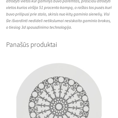
atrodyti vietos kur gaminys buvo paremtas, prasčiau atrodyti
vietos kurios viršija 51 procento kampą, o raštas tos pusės kuri
buvo prilipusi prie stalo, skirsis nuo kitų gaminio sienelių. Visi
šie išvardinti nedideli netikslumai nesiskaito gaminio brokas,
o tiesiog 3d spausdinimo technologija.
Panašūs produktai