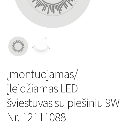
Atsiskaitymo informacija
Prekių pristatymo taisyklės
Gamybos terminai ir procesas
Šviestuvų komponentai
Įmontuojamas/
Kontaktai
įleidžiamas LED
Krepšelis
šviestuvas su piešiniu 9W
Parduotuvė
Nr. 12111088
Paskyra