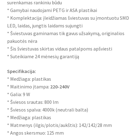
surenkamas rankiniu būdu
* Gamybai naudojami PETG ir ASA plastikai
* Komplektacija: įleidžiamas šviestuvas su įmontuotu SMD
LED, laidas, jungtis laidams sujungti
* Šviestuvas gaminamas tik gavus užsakymą, originalios
pakuotės nėra
* Šis šviestuvas skirtas vidaus patalpoms apšviesti
* Suteikiame 24 mėnesių garantiją
Specifikacija:
* Medžiaga: plastikas
* Maitinimo įtampa:
220-240V
* Galia: 9 W
* Šviesos srautas: 800 lm
* Šviesos spalva: 4000k (neutrali balta)
* Medžiaga: plastikas
* Matmenys (ilgis/plotis/aukštis): 142/142/28 mm
* Angos skersmuo: 125 mm