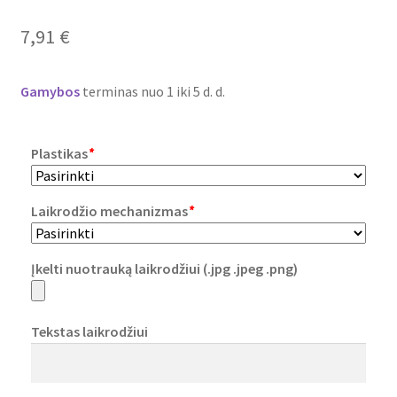
Plastikai
7,91
€
Plastiko rūšys
Gamybos
terminas nuo 1 iki 5 d. d.
Plastiko spalvos
Plastikas
*
Wishlist
Laikrodžio mechanizmas
*
Įkelti nuotrauką laikrodžiui (.jpg .jpeg .png)
Tekstas laikrodžiui