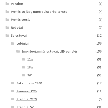
Pakabos
(1)
Prekės su jūsų nuotrauka arba tekstu
(4)
Prekės verslui
(3)
Robotai
(7)
Šviestuvai
(232)
Lubiniai
(156)
Įmontuojami šviestuvai, LED panelės
(156)
12W
(53)
18W
(51)
9W
(52)
Pakabinami 220V
(17)
Sieniniai 220V
(11)
Staliniai 220V
(6)
Staliniai 5V
(31)