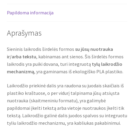
Papildoma informacija
Aprašymas
Sieninis laikrodis širdelės formos
su jūsų nuotrauka
ir/arba tekstu
, kabinamas ant sienos. Šis širdelės formos
laikrodis yra puiki dovana, turi integruotą
tylų
laikrodžio
mechanizmą
, yra gaminamas iš ekologiško PLA plastiko.
Laikrodžio priekinė dalis yra raudona su juodais skaičiais iš
plastiko kraštuose, o per vidurį talpinama jūsų atsiųsta
nuotrauka (skaitmeniniu formatu), yra galimybė
papildomai įkelti tekstą arba vietoje nuotraukos įkelti tik
tekstą. Laikrodžio galinė dalis juodos spalvos su integruotu
tyliu laikrodžio mechanizmu, yra kabliukas pakabinimui.