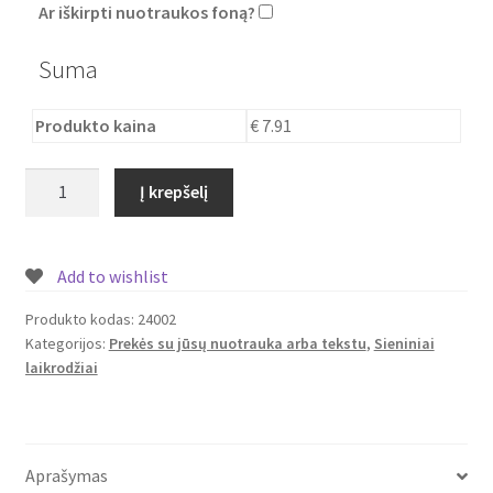
Ar iškirpti nuotraukos foną?
Suma
Produkto kaina
€ 7.91
produkto
Į krepšelį
kiekis:
Laikrodis
sieninis
Add to wishlist
širdelės
formos
Produkto kodas:
24002
Kategorijos:
Prekės su jūsų nuotrauka arba tekstu
,
Sieniniai
su
laikrodžiai
jūsų
nuotrauka
Aprašymas