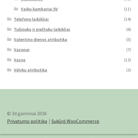
Vaikų kambariui 5V
(11)
Telefono laikikliai
(14)
Tušinukų ir pieštukų laikikliai
(6)
Valentino dienos atributika
(5)
Vazonai
(7)
Vazos
(13)
Vėlykų atributika
(3)
© 3d gaminiai 2026
Privatumo politika
Sukūrė WooCommerce
.