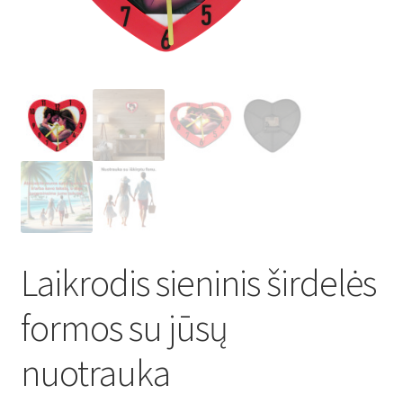
Atsiskaitymo informacija
Prekių pristatymo taisyklės
Gamybos terminai ir procesas
Šviestuvų komponentai
Kontaktai
Laikrodis sieninis širdelės
Krepšelis
formos su jūsų
Parduotuvė
nuotrauka
Paskyra