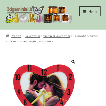
Pereiti
Pereiti
Meniu
prie
prie
meniu
turinio
Pradžia
Pradžia
Laikrodžiai
Sieniniai laikrodžiai
Laikrodis sieninis
širdelės formos su jūsų nuotrauka
Checkout
Gamyba pagal užsakymą
Zoom
Informacija
Mūsų partneriai
Pirkimo-pardavimo taisyklės
Privatumo politika