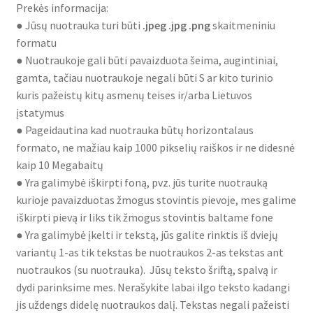
Prekės informacija:
● Jūsų nuotrauka turi būti
.jpeg .jpg .png
skaitmeniniu
formatu
● Nuotraukoje gali būti pavaizduota šeima, augintiniai,
gamta, tačiau nuotraukoje negali būti S ar kito turinio
kuris pažeistų kitų asmenų teises ir/arba Lietuvos
įstatymus
● Pageidautina kad nuotrauka būtų horizontalaus
formato, ne mažiau kaip 1000 pikselių raiškos ir ne didesnė
kaip 10 Megabaitų
● Yra galimybė iškirpti foną, pvz. jūs turite nuotrauką
kurioje pavaizduotas žmogus stovintis pievoje, mes galime
iškirpti pievą ir liks tik žmogus stovintis baltame fone
● Yra galimybė įkelti ir tekstą, jūs galite rinktis iš dviejų
variantų 1-as tik tekstas be nuotraukos 2-as tekstas ant
nuotraukos (su nuotrauka). Jūsų teksto šriftą, spalvą ir
dydi parinksime mes. Nerašykite labai ilgo teksto kadangi
jis uždengs didelę nuotraukos dalį. Tekstas negali pažeisti