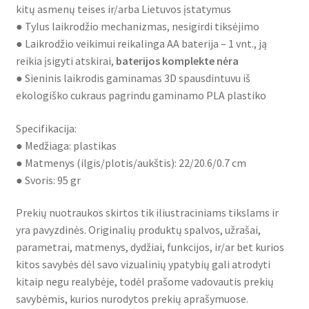
kitų asmenų teises ir/arba Lietuvos įstatymus
● Tylus laikrodžio mechanizmas, nesigirdi tiksėjimo
● Laikrodžio veikimui reikalinga AA baterija – 1 vnt., ją
reikia įsigyti atskirai,
baterijos komplekte nėra
● Sieninis laikrodis gaminamas 3D spausdintuvu iš
ekologiško cukraus pagrindu gaminamo PLA plastiko
Specifikacija:
● Medžiaga: plastikas
● Matmenys (ilgis/plotis/aukštis): 22/20.6/0.7 cm
● Svoris: 95 gr
Prekių nuotraukos skirtos tik iliustraciniams tikslams ir
yra pavyzdinės. Originalių produktų spalvos, užrašai,
parametrai, matmenys, dydžiai, funkcijos, ir/ar bet kurios
kitos savybės dėl savo vizualinių ypatybių gali atrodyti
kitaip negu realybėje, todėl prašome vadovautis prekių
savybėmis, kurios nurodytos prekių aprašymuose.