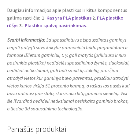
Daugiau informacijos apie plastikus ir kitus komponentus
galima rasti čia:
1
.
Kas yra PLA plastikas
2.
PLA plastiko
rūšys
3.
Plastiko spalvų pasirinkimas
.
Svarbi informacija:
3d spausdintuvu atspausdintas gaminys
negali prilygti savo kokybe pramoniniu būdu pagamintam ir
formose išlietam gaminiui, t. y. gali matytis (priklauso ir nuo
pasirinkto plastiko) nedidelės spausdinimo žymės, sluoksniai,
nedideli netikslumai, gali būti smulkių siūlelių, prasčiau
atrodyti vietos kur gaminys buvo paremtas, prasčiau atrodyti
vietos kurios viršija 51 procento kampą, o raštas tos pusės kuri
buvo prilipusi prie stalo, skirsis nuo kitų gaminio sienelių. Visi
šie išvardinti nedideli netikslumai nesiskaito gaminio brokas,
o tiesiog 3d spausdinimo technologija.
Panašūs produktai