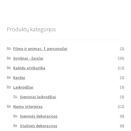
Produktų kategorijos
Filmų ir animac. f. personažai
(2)
Gyvūnai - žaislai
(35)
Kalėdų atributika
(12)
Kardai
(2)
Laikrodžiai
(3)
Sieniniai laikrodžiai
(3)
Namų interjeras
(12)
Sieninės dekoracijos
(6)
Stalinės dekoracijos
(6)