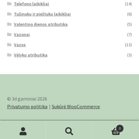
Telefono laikikliai
(14)
Tušinukų ir pieštukų laikikliai
(6)
Valentino dienos atributika
(5)
Vazonai
(7)
Vazos
(13)
Vėlykų atributika
(3)
© 3d gaminiai 2026
Privatumo politika
Sukūrė WooCommerce
.
0
Ieškoti:
Ieškoti