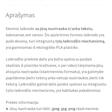
Aprašymas
Sieninis laikrodis
su jūsų nuotrauka ir/arba tekstu
,
kabinamas ant sienos. Šis apskritimo formos laikrodis yra
puiki dovana, turi integruotą
tylų
laikrodžio mechanizmą
,
yra gaminamas iš ekologiško PLA plastiko.
Laikrodžio priekinė dalis yra balta spalva su juodais
skaičiais iš plastiko kraštuose, o per vidurį talpinama jūsų
atsiųsta nuotrauka (skaitmeniniu formatu), yra galimybė
papildomai įkelti tekstą arba vietoje nuotraukos įkelti tik
tekstą. Laikrodžio galinė dalis juodos spalvos su integruotu
tyliu laikrodžio mechanizmu, yra kabliukas pakabinimui.
Prekės informacija:
● Jūsų nuotrauka turi būti
.jpeg .jpg .png
skaitmeniniu