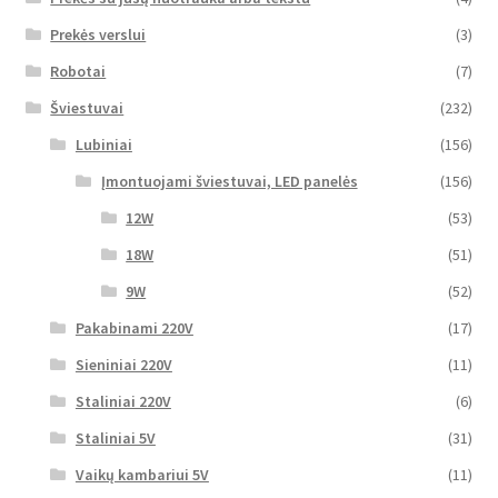
Prekės verslui
(3)
Robotai
(7)
Šviestuvai
(232)
Lubiniai
(156)
Įmontuojami šviestuvai, LED panelės
(156)
12W
(53)
18W
(51)
9W
(52)
Pakabinami 220V
(17)
Sieniniai 220V
(11)
Staliniai 220V
(6)
Staliniai 5V
(31)
Vaikų kambariui 5V
(11)