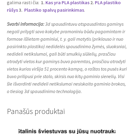
galima rasti čia:
1
.
Kas yra PLA plastikas
2.
PLA plastiko
rūšys
3.
Plastiko spalvų pasirinkimas
.
Svarbi informacija:
3d spausdintuvu atspausdintas gaminys
negali prilygti savo kokybe pramoniniu būdu pagamintam ir
formose išlietam gaminiui, t. y. gali matytis (priklauso ir nuo
pasirinkto plastiko) nedidelės spausdinimo žymės, sluoksniai,
nedideli netikslumai, gali būti smulkių siūlelių, prasčiau
atrodyti vietos kur gaminys buvo paremtas, prasčiau atrodyti
vietos kurios viršija 51 procento kampą, o raštas tos pusės kuri
buvo prilipusi prie stalo, skirsis nuo kitų gaminio sienelių. Visi
šie išvardinti nedideli netikslumai nesiskaito gaminio brokas,
o tiesiog 3d spausdinimo technologija.
Panašūs produktai