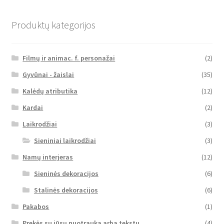
Produktų kategorijos
Filmų ir animac. f. personažai
(2)
Gyvūnai - žaislai
(35)
Kalėdų atributika
(12)
Kardai
(2)
Laikrodžiai
(3)
Sieniniai laikrodžiai
(3)
Namų interjeras
(12)
Sieninės dekoracijos
(6)
Stalinės dekoracijos
(6)
Pakabos
(1)
Prekės su jūsų nuotrauka arba tekstu
(4)