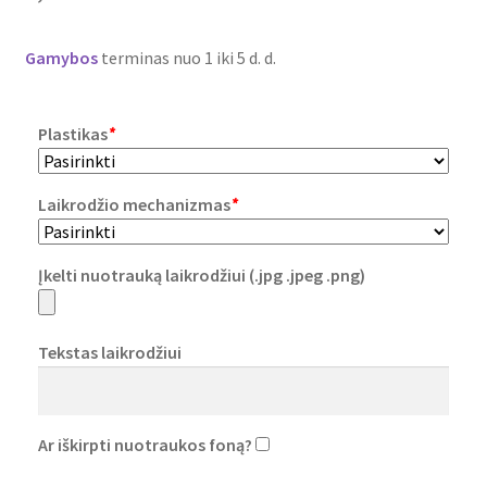
Plastikai
Gamybos
terminas nuo 1 iki 5 d. d.
Plastiko rūšys
Plastikas
*
Plastiko spalvos
Wishlist
Laikrodžio mechanizmas
*
Įkelti nuotrauką laikrodžiui (.jpg .jpeg .png)
Tekstas laikrodžiui
Ar iškirpti nuotraukos foną?