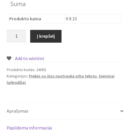
Suma
Produkto kaina
€ 8.10
produkto
Į krepšelį
kiekis:
Laikrodis
sieninis
Add to wishlist
su
jūsų
Produkto kodas:
24001
Kategorijos:
Prekės su jūsų nuotrauka arba tekstu
,
Sieniniai
nuotrauka
laikrodžiai
Aprašymas
Papildoma informacija