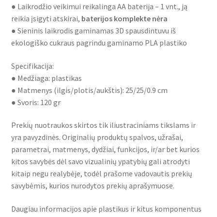
● Laikrodžio veikimui reikalinga AA baterija – 1 vnt., ją
reikia įsigyti atskirai,
baterijos komplekte nėra
● Sieninis laikrodis gaminamas 3D spausdintuvu iš
ekologiško cukraus pagrindu gaminamo PLA plastiko
Specifikacija:
● Medžiaga: plastikas
● Matmenys (ilgis/plotis/aukštis): 25/25/0.9 cm
● Svoris: 120 gr
Prekių nuotraukos skirtos tik iliustraciniams tikslams ir
yra pavyzdinės. Originalių produktų spalvos, užrašai,
parametrai, matmenys, dydžiai, funkcijos, ir/ar bet kurios
kitos savybės dėl savo vizualinių ypatybių gali atrodyti
kitaip negu realybėje, todėl prašome vadovautis prekių
savybėmis, kurios nurodytos prekių aprašymuose.
Daugiau informacijos apie plastikus ir kitus komponentus