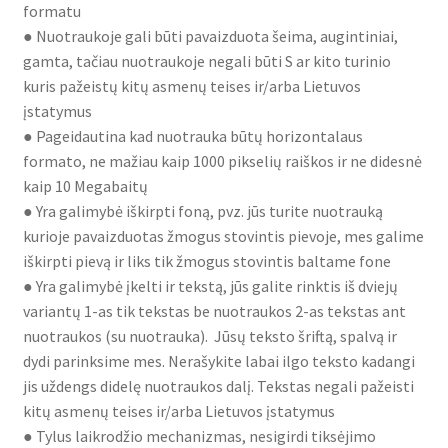
formatu
● Nuotraukoje gali būti pavaizduota šeima, augintiniai,
gamta, tačiau nuotraukoje negali būti S ar kito turinio
kuris pažeistų kitų asmenų teises ir/arba Lietuvos
įstatymus
● Pageidautina kad nuotrauka būtų horizontalaus
formato, ne mažiau kaip 1000 pikselių raiškos ir ne didesnė
kaip 10 Megabaitų
● Yra galimybė iškirpti foną, pvz. jūs turite nuotrauką
kurioje pavaizduotas žmogus stovintis pievoje, mes galime
iškirpti pievą ir liks tik žmogus stovintis baltame fone
● Yra galimybė įkelti ir tekstą, jūs galite rinktis iš dviejų
variantų 1-as tik tekstas be nuotraukos 2-as tekstas ant
nuotraukos (su nuotrauka). Jūsų teksto šriftą, spalvą ir
dydi parinksime mes. Nerašykite labai ilgo teksto kadangi
jis uždengs didelę nuotraukos dalį. Tekstas negali pažeisti
kitų asmenų teises ir/arba Lietuvos įstatymus
● Tylus laikrodžio mechanizmas, nesigirdi tiksėjimo