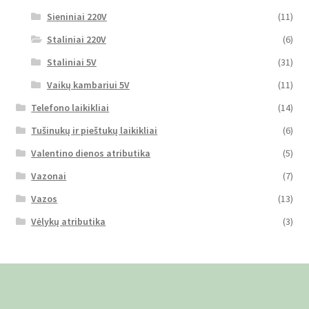
Sieniniai 220V
(11)
Staliniai 220V
(6)
Staliniai 5V
(31)
Vaikų kambariui 5V
(11)
Telefono laikikliai
(14)
Tušinukų ir pieštukų laikikliai
(6)
Valentino dienos atributika
(5)
Vazonai
(7)
Vazos
(13)
Vėlykų atributika
(3)