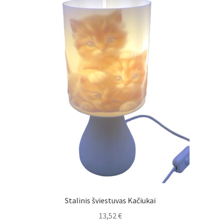
Stalinis šviestuvas Kačiukai
13,52
€