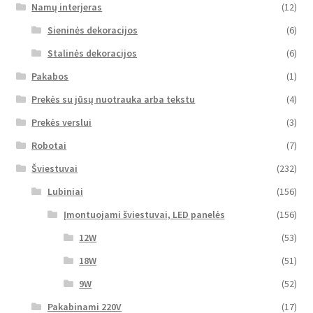
Namų interjeras
(12)
Sieninės dekoracijos
(6)
Stalinės dekoracijos
(6)
Pakabos
(1)
Prekės su jūsų nuotrauka arba tekstu
(4)
Prekės verslui
(3)
Robotai
(7)
Šviestuvai
(232)
Lubiniai
(156)
Įmontuojami šviestuvai, LED panelės
(156)
12W
(53)
18W
(51)
9W
(52)
Pakabinami 220V
(17)