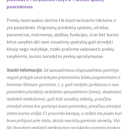
pasirinkimas
.
Prekių nuotraukos skirtos tik iliustraciniams tikslams ir
yra pavyzdinės. Originalių produktų spalvos, užrašai,
parametrai, matmenys, dydžiai, funkcijos, ir/ar bet kurios
kitos savybės dėl savo vizualinių ypatybių gali atrodyti
kitaip negu realybėje, todėl prašome vadovautis prekių
savybėmis, kurios nurodytos prekių aprašymuose.
Svarbi informacija:
3d spausdintuvu atspausdintas gaminys
negali prilygti savo kokybe pramoniniu būdu pagamintam ir
formose išlietam gaminiui, t. y. gali matytis (priklauso ir nuo
pasirinkto plastiko) nedidelės spausdinimo žymės, sluoksniai,
nedideli netikslumai, gali būti smulkių siūlelių, prasčiau
atrodyti vietos kur gaminys buvo paremtas, prasčiau atrodyti
vietos kurios viršija 51 procento kampą, o raštas tos pusės kuri
buvo prilipusi prie stalo, skirsis nuo kitų gaminio sienelių. Visi
šie išvardinti nedideli netikslumai nesiskaito gaminio brokas,