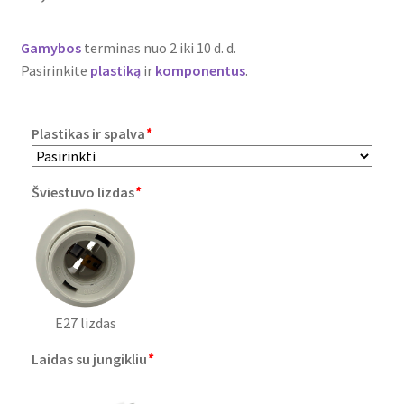
Plastikai
Gamybos
terminas nuo 2 iki 10 d. d.
Plastiko rūšys
Pasirinkite
plastiką
ir
komponentus
.
Plastiko spalvos
Plastikas ir spalva
*
Wishlist
Šviestuvo lizdas
*
E27 lizdas
Laidas su jungikliu
*