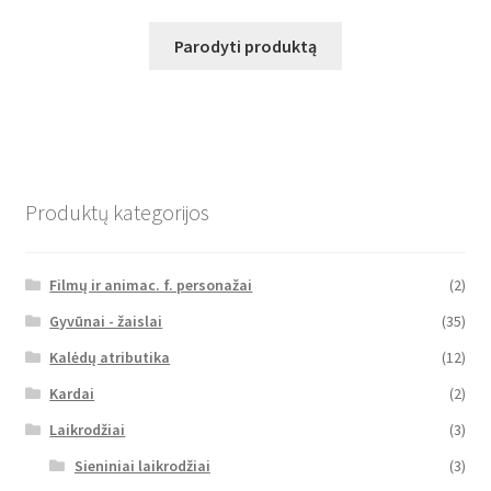
Parodyti produktą
Produktų kategorijos
Filmų ir animac. f. personažai
(2)
Gyvūnai - žaislai
(35)
Kalėdų atributika
(12)
Kardai
(2)
Laikrodžiai
(3)
Sieniniai laikrodžiai
(3)