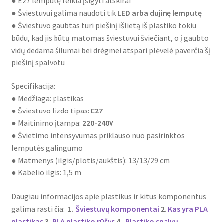
● E27 lemputę reikia įsigyti atskirai
● Šviestuvui galima naudoti tik
LED arba dujinę lemputę
● Šviestuvo gaubtas turi piešinį išlietą iš plastiko tokiu
būdu, kad jis būtų matomas šviestuvui šviečiant, o į gaubto
vidų dedama šilumai bei drėgmei atspari plėvelė paverčia šį
piešinį spalvotu
Specifikacija:
● Medžiaga: plastikas
● Šviestuvo lizdo tipas:
E27
● Maitinimo įtampa:
220-240V
● Švietimo intensyvumas priklauso nuo pasirinktos
lemputės galingumo
● Matmenys (ilgis/plotis/aukštis): 13/13/29 cm
● Kabelio ilgis: 1,5 m
Daugiau informacijos apie plastikus ir kitus komponentus
galima rasti čia:
1.
Šviestuvų komponentai
2.
Kas yra PLA
plastikas
3.
PLA plastiko rūšys
4.
Plastiko spalvų