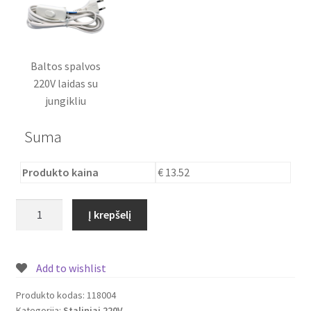
Baltos spalvos
220V laidas su
jungikliu
Suma
Produkto kaina
€ 13.52
produkto
Į krepšelį
kiekis:
Stalinis
šviestuvas
Add to wishlist
Šuniukai
Produkto kodas:
118004
Kategorija:
Staliniai 220V