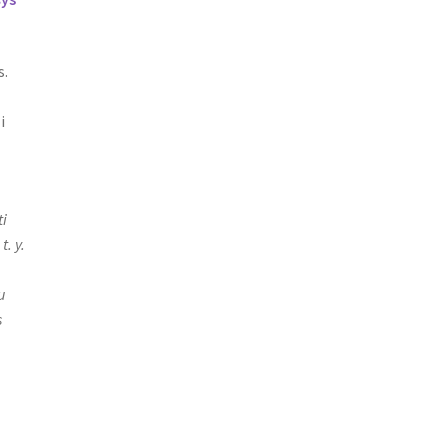
s.
i
i
. y.
u
s