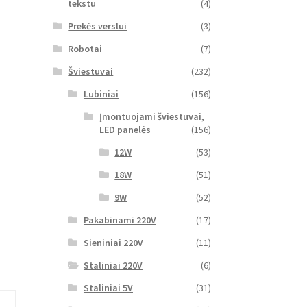
tekstu
(4)
Prekės verslui
(3)
Robotai
(7)
Šviestuvai
(232)
Lubiniai
(156)
Įmontuojami šviestuvai,
LED panelės
(156)
12W
(53)
18W
(51)
9W
(52)
Pakabinami 220V
(17)
Sieniniai 220V
(11)
Staliniai 220V
(6)
Staliniai 5V
(31)