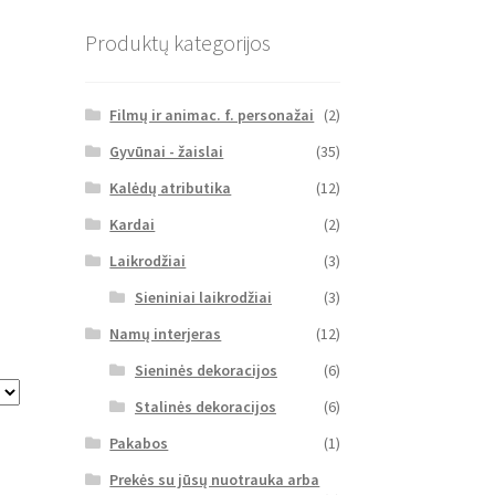
Produktų kategorijos
Filmų ir animac. f. personažai
(2)
Gyvūnai - žaislai
(35)
Kalėdų atributika
(12)
Kardai
(2)
Laikrodžiai
(3)
Sieniniai laikrodžiai
(3)
Namų interjeras
(12)
Sieninės dekoracijos
(6)
Stalinės dekoracijos
(6)
Pakabos
(1)
Prekės su jūsų nuotrauka arba