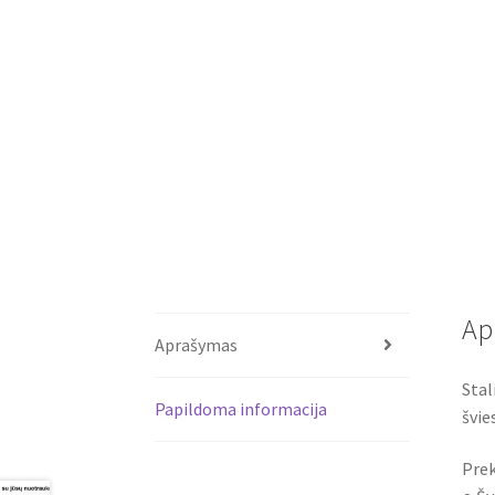
Ap
Aprašymas
Stal
Papildoma informacija
švie
Prek