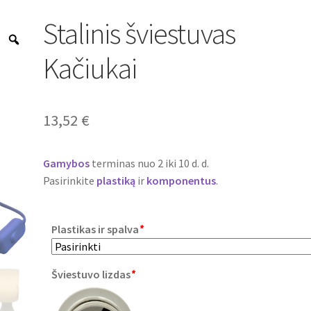
Stalinis šviestuvas
Zoom
Kačiukai
13,52
€
Gamybos
terminas nuo 2 iki 10 d. d.
Pasirinkite
plastiką
ir
komponentus
.
Plastikas ir spalva
*
Šviestuvo lizdas
*