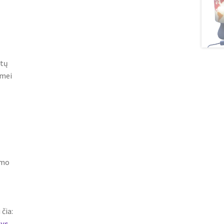
ūtų
gmei
umo
 čia:
šys