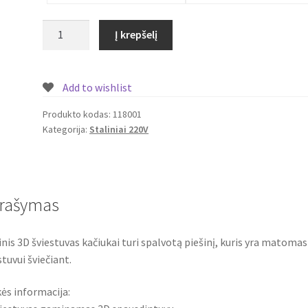
produkto
Į krepšelį
kiekis:
Stalinis
šviestuvas
Add to wishlist
Kačiukai
Produkto kodas:
118001
Kategorija:
Staliniai 220V
rašymas
inis 3D šviestuvas kačiukai turi spalvotą piešinį, kuris yra matomas
stuvui šviečiant.
ės informacija: