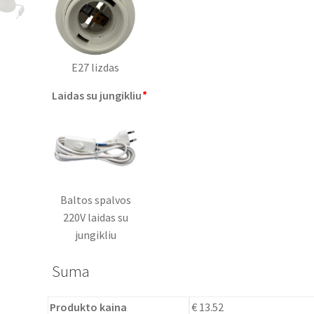
E27 lizdas
Laidas su jungikliu
*
Baltos spalvos
220V laidas su
jungikliu
Suma
Produkto kaina
€ 13.52