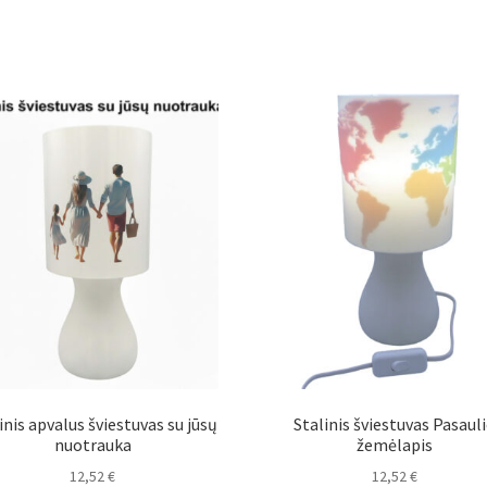
inis apvalus šviestuvas su jūsų
Stalinis šviestuvas Pasaul
nuotrauka
žemėlapis
12,52
€
12,52
€