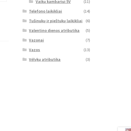
Vaikų kambariui 5V
(11)
Telefono laikikliai
(14)
Tušinukų ir pieštukų laikikliai
(6)
Valentino dienos atributika
(5)
Vazonai
(7)
Vazos
(13)
Vėlykų atributika
(3)