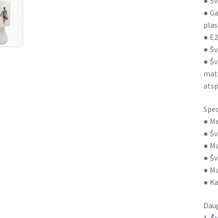
● Šv
● Ga
plas
● E2
● Šv
● Šv
mato
atsp
Spec
● Me
● Šv
● Ma
● Šv
● Ma
● Ka
Daug
1.
Š