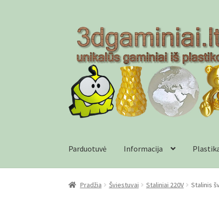
Pereiti
Pereiti
prie
prie
meniu
turinio
Parduotuvė
Informacija
Plastik
Pradžia
Checkout
Gamyba pagal užsakymą
In
Pradžia
Šviestuvai
Staliniai 220V
Stalinis 