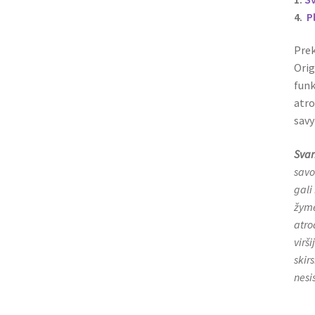
4.
P
Prek
Orig
funk
atro
savy
Svar
savo
gali
žymė
atro
virš
skirs
nesi