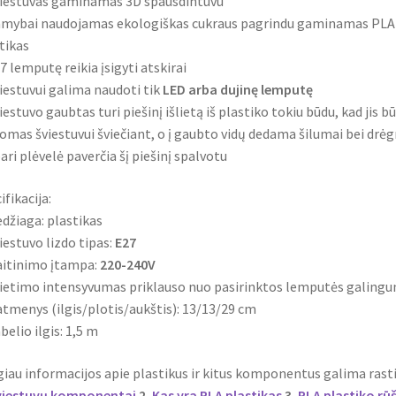
iestuvas gaminamas 3D spausdintuvu
mybai naudojamas ekologiškas cukraus pagrindu gaminamas PLA
tikas
7 lemputę reikia įsigyti atskirai
iestuvui galima naudoti tik
LED arba dujinę lemputę
iestuvo gaubtas turi piešinį išlietą iš plastiko tokiu būdu, kad jis b
mas šviestuvui šviečiant, o į gaubto vidų dedama šilumai bei drė
ari plėvelė paverčia šį piešinį spalvotu
ifikacija:
džiaga: plastikas
iestuvo lizdo tipas:
E27
itinimo įtampa:
220-240V
ietimo intensyvumas priklauso nuo pasirinktos lemputės galing
tmenys (ilgis/plotis/aukštis): 13/13/29 cm
belio ilgis: 1,5 m
iau informacijos apie plastikus ir kitus komponentus galima rasti
viestuvų komponentai
2.
Kas yra PLA plastikas
3.
PLA plastiko rū