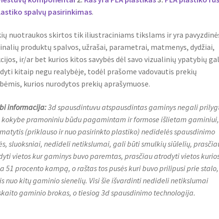
lastiko spalvų pasirinkimas
.
ių nuotraukos skirtos tik iliustraciniams tikslams ir yra pavyzdinė
inalių produktų spalvos, užrašai, parametrai, matmenys, dydžiai,
cijos, ir/ar bet kurios kitos savybės dėl savo vizualinių ypatybių gal
dyti kitaip negu realybėje, todėl prašome vadovautis prekių
bėmis, kurios nurodytos prekių aprašymuose.
bi informacija:
3d spausdintuvu atspausdintas gaminys negali prilygt
 kokybe pramoniniu būdu pagamintam ir formose išlietam gaminiui, t
 matytis (priklauso ir nuo pasirinkto plastiko) nedidelės spausdinimo
s, sluoksniai, nedideli netikslumai, gali būti smulkių siūlelių, prasčia
dyti vietos kur gaminys buvo paremtas, prasčiau atrodyti vietos kurio
ija 51 procento kampą, o raštas tos pusės kuri buvo prilipusi prie stalo,
is nuo kitų gaminio sienelių. Visi šie išvardinti nedideli netikslumai
skaito gaminio brokas, o tiesiog 3d spausdinimo technologija.