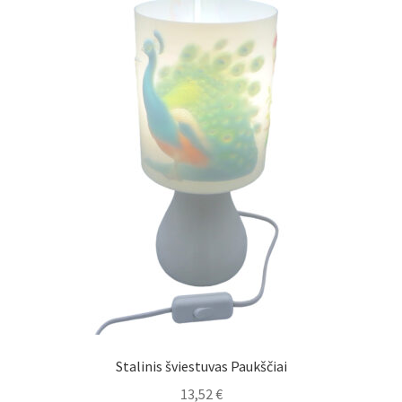
Stalinis šviestuvas Paukščiai
13,52
€