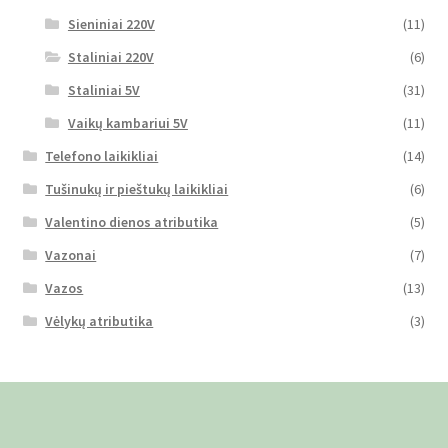
Sieniniai 220V
(11)
Staliniai 220V
(6)
Staliniai 5V
(31)
Vaikų kambariui 5V
(11)
Telefono laikikliai
(14)
Tušinukų ir pieštukų laikikliai
(6)
Valentino dienos atributika
(5)
Vazonai
(7)
Vazos
(13)
Vėlykų atributika
(3)