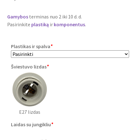
Plastikai
Gamybos
terminas nuo 2 iki 10 d. d.
Plastiko rūšys
Pasirinkite
plastiką
ir
komponentus
.
Plastiko spalvos
Plastikas ir spalva
*
Wishlist
Šviestuvo lizdas
*
E27 lizdas
Laidas su jungikliu
*