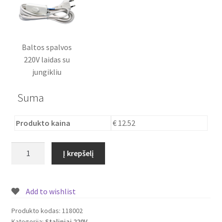
Baltos spalvos
220V laidas su
jungikliu
Suma
Produkto kaina
€ 12.52
produkto
Į krepšelį
kiekis:
Stalinis
šviestuvas
Add to wishlist
Pasaulio
žemėlapis
Produkto kodas:
118002
Kategorija:
Staliniai 220V