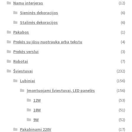
Namų interjeras
(12)
Sieninės dekoracijos
(6)
Stalinės dekoracijos
(6)
Pakabos
(1)
Prekės su jūsų nuotrauka arba tekstu
(4)
Prekės verslui
(3)
Robotai
(7)
Šviestuvai
(232)
Lubiniai
(156)
Įmontuojami šviestuvai, LED panelės
(156)
12W
(53)
18W
(51)
9W
(52)
Pakabinami 220V
(17)