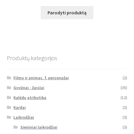
Parodyti produktą
Produktų kategorijos
Filmų ir animac. f. personažai
(2)
Gyvūnai - žaislai
(35)
Kalėdų atributika
(12)
Kardai
(2)
Laikrodžiai
(3)
Sieniniai laikrodžiai
(3)