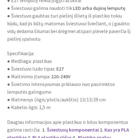
● E27 lemputę reikia įsigyti atskirai
● Šviestuvui galima naudoti tik
LED arba dujinę lemputę
● Šviestuvo gaubtas turi piešinį išlietą iš plastiko tokiu
būdu, kad jis būtų matomas šviestuvui šviečiant, o į gaubto
vidų dedama šilumai bei drėgmei atspari plėvelė paverčia šį
piešinį spalvotu
Specifikacija:
● Medžiaga: plastikas
● Šviestuvo lizdo tipas:
E27
● Maitinimo įtampa:
220-240V
● Švietimo intensyvumas priklauso nuo pasirinktos
lemputės galingumo
● Matmenys (ilgis/plotis/aukštis): 13/13/29 cm
● Kabelio ilgis: 1,5 m
Daugiau informacijos apie plastikus ir kitus komponentus
galima rasti čia:
1.
Šviestuvų komponentai
2.
Kas yra PLA
plastikas
3.
PLA plastiko rūšys
4.
Plastiko spalvų