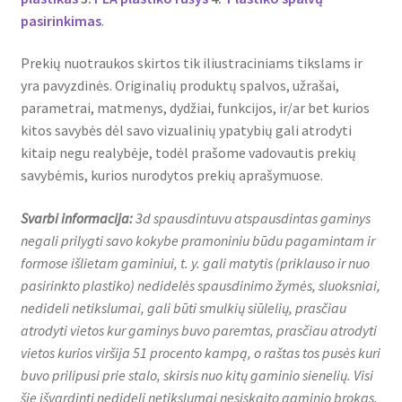
pasirinkimas
.
Prekių nuotraukos skirtos tik iliustraciniams tikslams ir
yra pavyzdinės. Originalių produktų spalvos, užrašai,
parametrai, matmenys, dydžiai, funkcijos, ir/ar bet kurios
kitos savybės dėl savo vizualinių ypatybių gali atrodyti
kitaip negu realybėje, todėl prašome vadovautis prekių
savybėmis, kurios nurodytos prekių aprašymuose.
Svarbi informacija:
3d spausdintuvu atspausdintas gaminys
negali prilygti savo kokybe pramoniniu būdu pagamintam ir
formose išlietam gaminiui, t. y. gali matytis (priklauso ir nuo
pasirinkto plastiko) nedidelės spausdinimo žymės, sluoksniai,
nedideli netikslumai, gali būti smulkių siūlelių, prasčiau
atrodyti vietos kur gaminys buvo paremtas, prasčiau atrodyti
vietos kurios viršija 51 procento kampą, o raštas tos pusės kuri
buvo prilipusi prie stalo, skirsis nuo kitų gaminio sienelių. Visi
šie išvardinti nedideli netikslumai nesiskaito gaminio brokas,