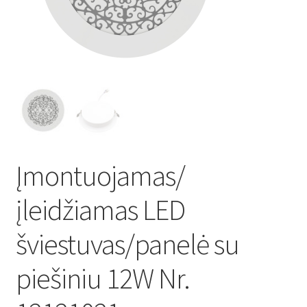
Atsiskaitymo informacija
Prekių pristatymo taisyklės
Gamybos terminai ir procesas
Šviestuvų komponentai
Įmontuojamas/
Kontaktai
įleidžiamas LED
Krepšelis
šviestuvas/panelė su
Parduotuvė
piešiniu 12W Nr.
Paskyra