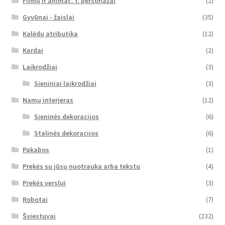
Filmų ir animac. f. personažai
(2)
Gyvūnai - žaislai
(35)
Kalėdų atributika
(12)
Kardai
(2)
Laikrodžiai
(3)
Sieniniai laikrodžiai
(3)
Namų interjeras
(12)
Sieninės dekoracijos
(6)
Stalinės dekoracijos
(6)
Pakabos
(1)
Prekės su jūsų nuotrauka arba tekstu
(4)
Prekės verslui
(3)
Robotai
(7)
Šviestuvai
(232)