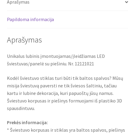
Aprašymas
12121021
Papildoma informacija
Aprašymas
Unikalus lubinis įmontuojamas/įleidžiamas LED
šviestuvas/panelė su piešiniu. Nr. 12121021
Kodėl šviestuvo stiklas turi būti tik baltos spalvos? Mūsų
misija šviestuvą paversti ne tik šviesos šaltiniu, tačiau
kartu ir lubine dekoracija, kuri papuoštų jūsų namus.
Šviestuvo korpusas ir piešinys formuojami iš plastiko 3D
spausdintuvu.
Prekės informacija:
* Šviestuvo korpusas ir stiklas yra baltos spalvos, piešinys