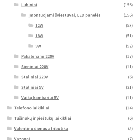
Lubiniai
(156)
Įmontuojami šviestuvai, LED panelės
(156)
12W
(53)
18W
(51)
9W
(52)
Pakabinami 220V
(17)
Sieniniai 220V
(11)
Staliniai 220V
(6)
Staliniai 5V
(31)
Vaikų kambariui 5V
(11)
Telefono laikikliai
(14)
Tušinukų ir pieštukų laikikliai
(6)
Valentino dienos atributika
(5)
Vazonai
(7)