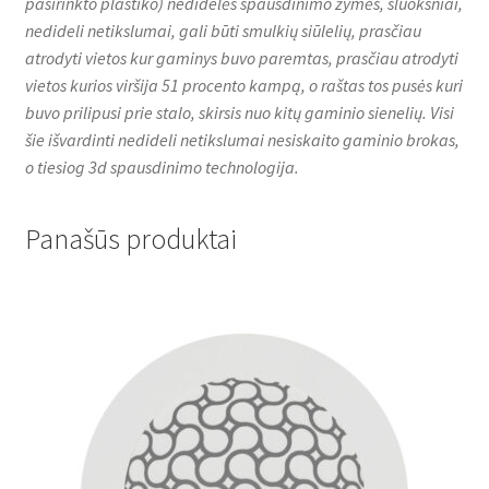
pasirinkto plastiko) nedidelės spausdinimo žymės, sluoksniai,
nedideli netikslumai, gali būti smulkių siūlelių, prasčiau
atrodyti vietos kur gaminys buvo paremtas, prasčiau atrodyti
vietos kurios viršija 51 procento kampą, o raštas tos pusės kuri
buvo prilipusi prie stalo, skirsis nuo kitų gaminio sienelių. Visi
šie išvardinti nedideli netikslumai nesiskaito gaminio brokas,
o tiesiog 3d spausdinimo technologija.
Panašūs produktai