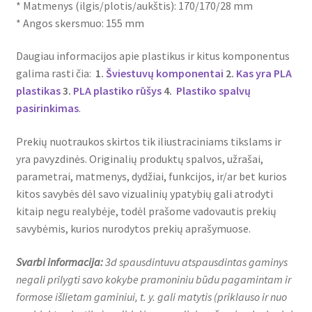
* Matmenys (ilgis/plotis/aukštis): 170/170/28 mm
* Angos skersmuo: 155 mm
Daugiau informacijos apie plastikus ir kitus komponentus
galima rasti čia:
1.
Šviestuvų komponentai
2.
Kas yra PLA
plastikas
3.
PLA plastiko rūšys
4.
Plastiko spalvų
pasirinkimas
.
Prekių nuotraukos skirtos tik iliustraciniams tikslams ir
yra pavyzdinės. Originalių produktų spalvos, užrašai,
parametrai, matmenys, dydžiai, funkcijos, ir/ar bet kurios
kitos savybės dėl savo vizualinių ypatybių gali atrodyti
kitaip negu realybėje, todėl prašome vadovautis prekių
savybėmis, kurios nurodytos prekių aprašymuose.
Svarbi informacija:
3d spausdintuvu atspausdintas gaminys
negali prilygti savo kokybe pramoniniu būdu pagamintam ir
formose išlietam gaminiui, t. y. gali matytis (priklauso ir nuo