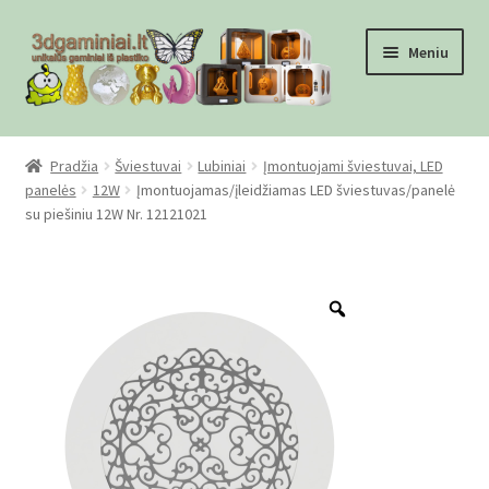
Pereiti
Pereiti
Meniu
prie
prie
meniu
turinio
Pradžia
Pradžia
Šviestuvai
Lubiniai
Įmontuojami šviestuvai, LED
panelės
12W
Įmontuojamas/įleidžiamas LED šviestuvas/panelė
Checkout
su piešiniu 12W Nr. 12121021
Gamyba pagal užsakymą
Zoom
Informacija
Mūsų partneriai
Pirkimo-pardavimo taisyklės
Privatumo politika