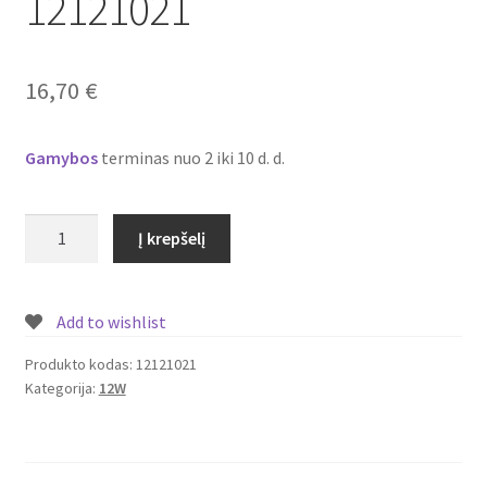
12121021
Plastikai
Plastiko rūšys
16,70
€
Plastiko spalvos
Gamybos
terminas nuo 2 iki 10 d. d.
Wishlist
produkto
Į krepšelį
kiekis:
Įmontuojamas/
įleidžiamas
Add to wishlist
LED
šviestuvas/panelė
Produkto kodas:
12121021
Kategorija:
12W
su
piešiniu
12W
Nr.