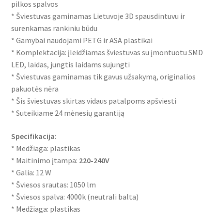
pilkos spalvos
* Šviestuvas gaminamas Lietuvoje 3D spausdintuvu ir
surenkamas rankiniu būdu
* Gamybai naudojami PETG ir ASA plastikai
* Komplektacija: įleidžiamas šviestuvas su įmontuotu SMD
LED, laidas, jungtis laidams sujungti
* Šviestuvas gaminamas tik gavus užsakymą, originalios
pakuotės nėra
* Šis šviestuvas skirtas vidaus patalpoms apšviesti
* Suteikiame 24 mėnesių garantiją
Specifikacija:
* Medžiaga: plastikas
* Maitinimo įtampa:
220-240V
* Galia: 12 W
* Šviesos srautas: 1050 lm
* Šviesos spalva: 4000k (neutrali balta)
* Medžiaga: plastikas