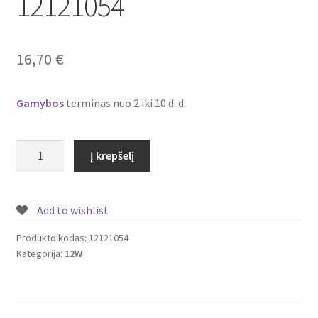
12121054
Plastikai
Plastiko rūšys
16,70
€
Plastiko spalvos
Gamybos
terminas nuo 2 iki 10 d. d.
Wishlist
produkto
Į krepšelį
kiekis:
Įmontuojamas/
įleidžiamas
Add to wishlist
LED
šviestuvas/panelė
Produkto kodas:
12121054
Kategorija:
12W
su
piešiniu
12W
Nr.