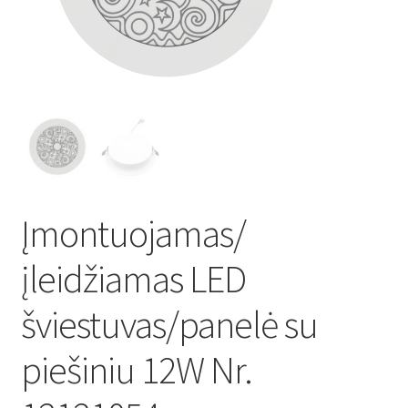
Atsiskaitymo informacija
Prekių pristatymo taisyklės
Gamybos terminai ir procesas
Šviestuvų komponentai
Įmontuojamas/
Kontaktai
įleidžiamas LED
Krepšelis
šviestuvas/panelė su
Parduotuvė
piešiniu 12W Nr.
Paskyra