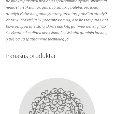
pasirinkto plastiko) nedidelės spausdinimo žymės, sluoksniai,
nedideli netikslumai, gali būti smulkių siūlelių, prasčiau
atrodyti vietos kur gaminys buvo paremtas, prasčiau atrodyti
vietos kurios viršija 51 procento kampą, o raštas tos pusės kuri
buvo prilipusi prie stalo, skirsis nuo kitų gaminio sienelių. Visi
šie išvardinti nedideli netikslumai nesiskaito gaminio brokas,
o tiesiog 3d spausdinimo technologija.
Panašūs produktai