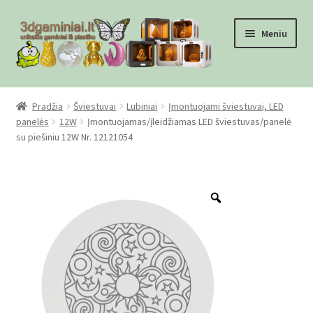
Pereiti
Pereiti
Meniu
prie
prie
meniu
turinio
Pradžia
Pradžia
Šviestuvai
Lubiniai
Įmontuojami šviestuvai, LED
panelės
12W
Įmontuojamas/įleidžiamas LED šviestuvas/panelė
Checkout
su piešiniu 12W Nr. 12121054
Gamyba pagal užsakymą
Zoom
Informacija
Mūsų partneriai
Pirkimo-pardavimo taisyklės
Privatumo politika