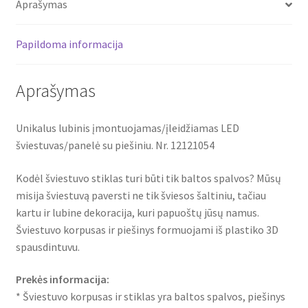
Aprašymas
12121054
Papildoma informacija
Aprašymas
Unikalus lubinis įmontuojamas/įleidžiamas LED
šviestuvas/panelė su piešiniu. Nr. 12121054
Kodėl šviestuvo stiklas turi būti tik baltos spalvos? Mūsų
misija šviestuvą paversti ne tik šviesos šaltiniu, tačiau
kartu ir lubine dekoracija, kuri papuoštų jūsų namus.
Šviestuvo korpusas ir piešinys formuojami iš plastiko 3D
spausdintuvu.
Prekės informacija:
* Šviestuvo korpusas ir stiklas yra baltos spalvos, piešinys