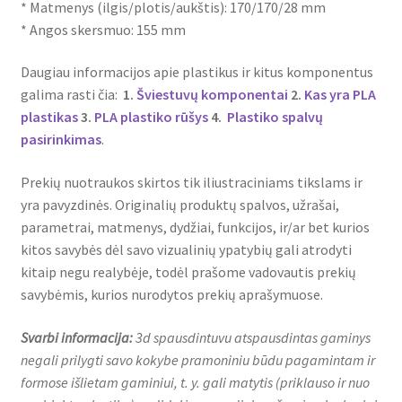
* Matmenys (ilgis/plotis/aukštis): 170/170/28 mm
* Angos skersmuo: 155 mm
Daugiau informacijos apie plastikus ir kitus komponentus
galima rasti čia:
1.
Šviestuvų komponentai
2.
Kas yra PLA
plastikas
3.
PLA plastiko rūšys
4.
Plastiko spalvų
pasirinkimas
.
Prekių nuotraukos skirtos tik iliustraciniams tikslams ir
yra pavyzdinės. Originalių produktų spalvos, užrašai,
parametrai, matmenys, dydžiai, funkcijos, ir/ar bet kurios
kitos savybės dėl savo vizualinių ypatybių gali atrodyti
kitaip negu realybėje, todėl prašome vadovautis prekių
savybėmis, kurios nurodytos prekių aprašymuose.
Svarbi informacija:
3d spausdintuvu atspausdintas gaminys
negali prilygti savo kokybe pramoniniu būdu pagamintam ir
formose išlietam gaminiui, t. y. gali matytis (priklauso ir nuo