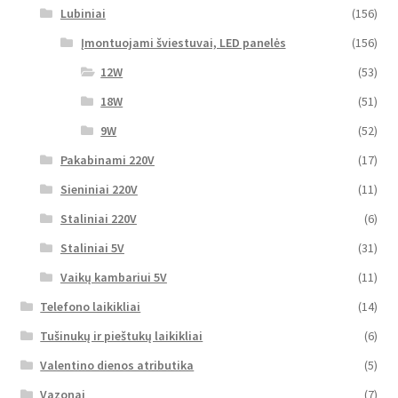
Lubiniai
(156)
Įmontuojami šviestuvai, LED panelės
(156)
12W
(53)
18W
(51)
9W
(52)
Pakabinami 220V
(17)
Sieniniai 220V
(11)
Staliniai 220V
(6)
Staliniai 5V
(31)
Vaikų kambariui 5V
(11)
Telefono laikikliai
(14)
Tušinukų ir pieštukų laikikliai
(6)
Valentino dienos atributika
(5)
Vazonai
(7)