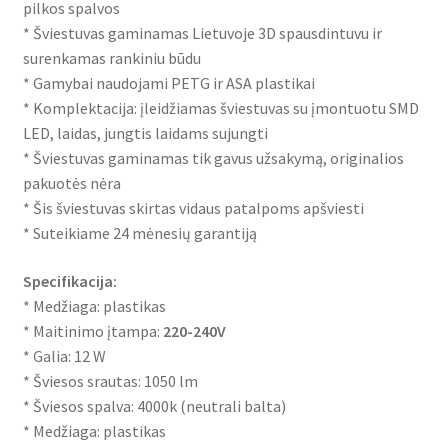
pilkos spalvos
* Šviestuvas gaminamas Lietuvoje 3D spausdintuvu ir
surenkamas rankiniu būdu
* Gamybai naudojami PETG ir ASA plastikai
* Komplektacija: įleidžiamas šviestuvas su įmontuotu SMD
LED, laidas, jungtis laidams sujungti
* Šviestuvas gaminamas tik gavus užsakymą, originalios
pakuotės nėra
* Šis šviestuvas skirtas vidaus patalpoms apšviesti
* Suteikiame 24 mėnesių garantiją
Specifikacija:
* Medžiaga: plastikas
* Maitinimo įtampa:
220-240V
* Galia: 12 W
* Šviesos srautas: 1050 lm
* Šviesos spalva: 4000k (neutrali balta)
* Medžiaga: plastikas