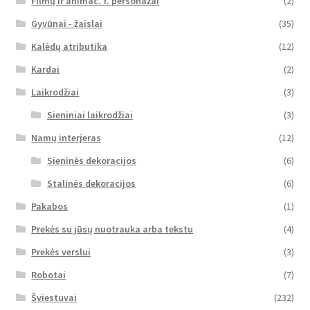
Filmų ir animac. f. personažai
(2)
Gyvūnai - žaislai
(35)
Kalėdų atributika
(12)
Kardai
(2)
Laikrodžiai
(3)
Sieniniai laikrodžiai
(3)
Namų interjeras
(12)
Sieninės dekoracijos
(6)
Stalinės dekoracijos
(6)
Pakabos
(1)
Prekės su jūsų nuotrauka arba tekstu
(4)
Prekės verslui
(3)
Robotai
(7)
Šviestuvai
(232)