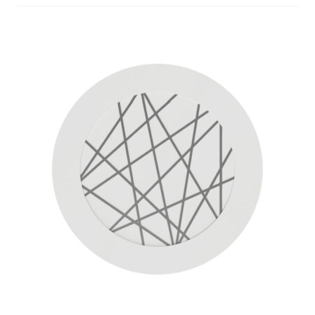
Atsiskaitymo informacija
Prekių pristatymo taisyklės
Gamybos terminai ir procesas
Šviestuvų komponentai
Kontaktai
Krepšelis
Parduotuvė
Paskyra