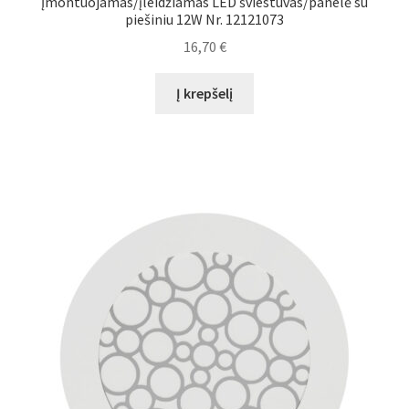
Įmontuojamas/įleidžiamas LED šviestuvas/panelė su
piešiniu 12W Nr. 12121073
16,70
€
Į krepšelį