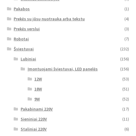
Pakabos
(1)
Prekės su jūsų nuotrauka arba tekstu
(4)
Prekės verslui
(3)
Robotai
(7)
Šviestuvai
(232)
Lubiniai
(156)
Įmontuojami šviestuvai, LED panelės
(156)
12W
(53)
18W
(51)
9W
(52)
Pakabinami 220V
(17)
Sieniniai 220V
(11)
Staliniai 220V
(6)