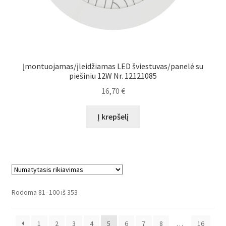
Įmontuojamas/įleidžiamas LED šviestuvas/panelė su
piešiniu 12W Nr. 12121085
16,70
€
Į krepšelį
Rodoma 81–100 iš 353
1
2
3
4
5
6
7
8
…
16