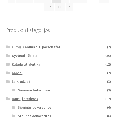
17
18
Produktų kategorijos
Filmų ir animac. f. personažai
(2)
Gyvūnai - žaislai
(35)
Kalėdų atributika
(12)
Kardai
(2)
Laikrodžiai
(3)
Sieniniai laikrodžiai
(3)
Namų interjeras
(12)
Sieninės dekoracijos
(6)
Stalinės dekoracijos
(6)