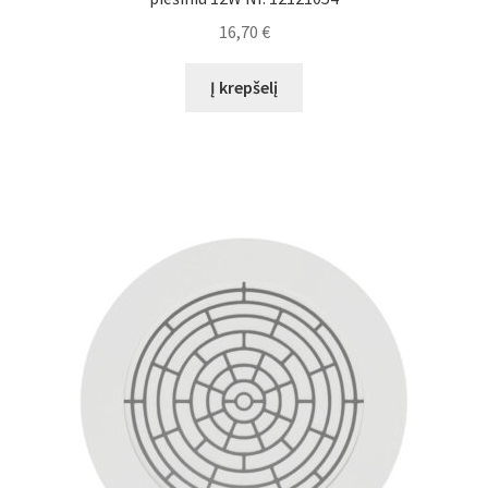
16,70
€
Į krepšelį