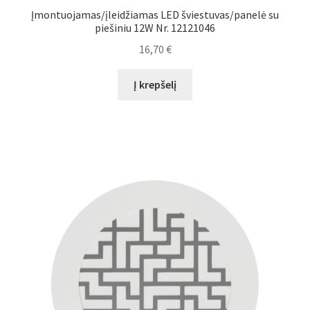
Įmontuojamas/įleidžiamas LED šviestuvas/panelė su
Plastikai
piešiniu 12W Nr. 12121046
16,70
€
Plastiko rūšys
Į krepšelį
Plastiko spalvos
Wishlist