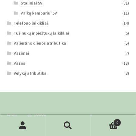
Staliniai 5V
(31)
Vaikų kambariui 5V
(11)
Telefono laikikliai
(14)
Tušinukų ir pieštukų laikikliai
(6)
Valentino dienos atributika
(5)
Vazonai
(7)
Vazos
(13)
Vėlykų atributika
(3)
© 3d gaminiai 2026
0
Privatumo politika
Sukūrė WooCommerce
.
Ieškoti:
Ieškoti