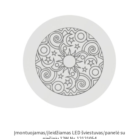
Įmontuojamas/įleidžiamas LED šviestuvas/panelė su
piešiniu 12W Nr. 12121054